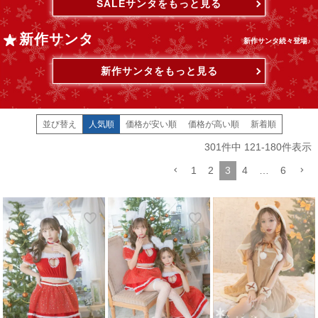
SALEサンタをもっと見る
新作サンタ
新作サンタ続々登場♪
新作サンタをもっと見る
並び替え
人気順
価格が安い順
価格が高い順
新着順
301
件中
121
-
180
件表示
1
2
3
4
…
6