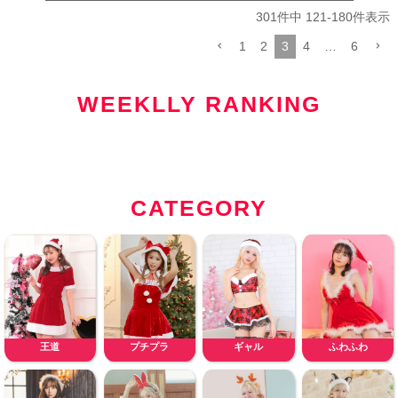
301
件中
121
-
180
件表示
1
2
3
4
…
6
WEEKLLY RANKING
CATEGORY
王道
プチプラ
ギャル
ふわふわ