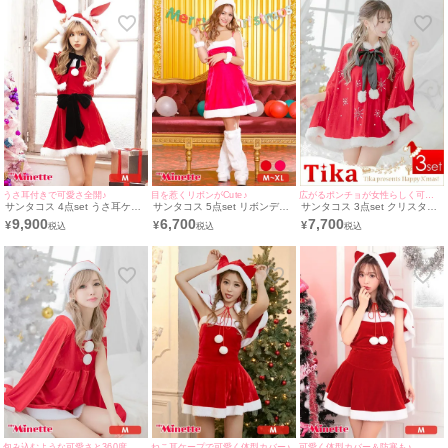
うさ耳付きで可愛さ全開♪
目を惹くリボンがCute♪
広がるポンチョが女性らしく可愛い印象に♪
サンタコス 4点set うさ耳ケー
サンタコス 5点set リボンデザ
サンタコス 3点set クリスタル
プ&ウエストリボン付き サンタ
インAラインふわふわプチプラ
ビジューデザインフード付きふ
9,900
6,700
7,700
¥
¥
¥
コスプレ [ワンピース+ケープ
サンタ コスプレ [ワンピース
わふわポンチョ サンタ コスプ
+リストバンド+ウエストリボ
+帽子+リストアクセ+レッグウ
レ [ポンチョ+リボンタイ+ショ
ン]
ォーマー+リボンカチューシャ]
ートパンツ]
(M～XL)
包み込むような可愛さと360度美シルエットを演出♪
ねこ耳ケープで可愛く体型カバー♪
可愛く体型カバー＆防寒も♪