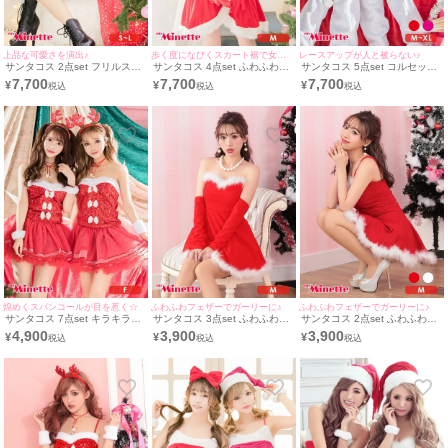
上品な可愛さを演出♪
歩く度になびくスカート裾で女子力UP!♪
レースアップが人と被らない♪
サンタコス 2点set フリルスリ
サンタコス 4点set ふわふわフ
サンタコス 5点set コルセット
ーブデザインパール付きふわふ
レアラップデザイン サンタ コ
調レースアップデザインフレア
7,700
7,700
7,700
¥
¥
¥
わガーリー サンタ コスプレ
スプレ [ワンピース+サンタ帽
スカート サンタ コスプレ [ワ
[ワンピース+サンタ帽子](S～L)
子+手袋+透明ストラップ]
ンピース+カチューシャ+帽子
+リストアクセ+レッグウォー
マー](M～XL)
煌めくスパンコールが目を惹く☆
ふわふわフェザーでガーリーに♪
ふわふわフェザーでガーリーに♪
サンタコス 7点set キラキラト
サンタコス 3点set ふわふわフ
サンタコス 2点set ふわふわフ
ナカイプチプラコスプレ [トッ
ェザーデザインAラインプチプ
ェザープチプラ サンタ コスプ
4,900
3,900
3,900
¥
¥
¥
プス+スカート+チョーカー+ス
ラ サンタ コスプレ [ワンピー
レ [トップス+スカート]
トラップ+カチューシャ+リス
ス+ストラップ+アームカバー]
トバンド+Tバック]