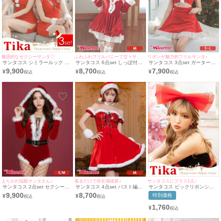
魅惑的なセクシーサンタ♡
ふわふわフリルバニーで甘々サンタ♥
リボンが魅力的フリルサンタ♪
サンタコス シミラールック セ
サンタコス 6点set しっぽ付き
サンタコス 3点set ガーターリ
クシー サンタ ドレス(S～XL)
ハートリボンバニーガール サ
ング付きパールフリルミニベロ
9,900
8,700
7,900
¥
¥
¥
(りせり、聖菜着用)
ンタ コスプレ [ワンピース+チ
ア サンタ コスプレ [ワンピー
ョーカー＋カチューシャ+アー
ス+カチューシャ+ガーターリ
ムウォーマー＋インナースカー
ング](S～L)
ト＋しっぽ] (M)(ぴょな着用)
えちかわ悩殺サンタさん♪
着るだけで存在感抜群♪
サンタコスにプラス1点♪
サンタコス 2点set セクシー編
サンタコス 4点set バスト編み
サンタコス ビックリボンシフ
み上げ×ふわふわファーハイレ
上げキラキラスパンコール サ
ォンカチューシャ
9,900
8,700
特別価格
¥
¥
グ サンタ コスプレ (S/M) [オー
ンタ コスプレ [ワンピース+チ
ルインワン+ベルト]
ョーカー+サンタ帽子+リスト
1,760
¥
バンド]