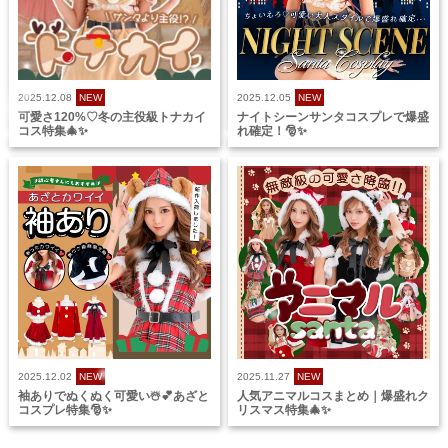
2025.12.08
NEW
2025.12.05
NEW
可愛さ120%♡冬の主役級トナカイ
ナイトシーンサンタコスプレで爆盛
コス特集🎄✨
れ確定！🎅✨
2025.12.02
NEW
2025.11.27
NEW
袖ありでぬくぬく可愛い☃️💕あざと
人気アニマルコスまとめ｜爆盛れク
コスプレ特集🎅✨
リスマス特集🎄✨