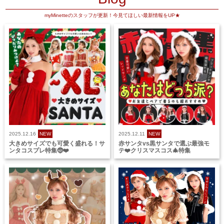
myMinetteのスタッフが更新！今見てほしい最新情報をUP★
2025.12.16
NEW
2025.12.11
NEW
大きめサイズでも可愛く盛れる！サ
赤サンタvs黒サンタで選ぶ最強モ
ンタコスプレ特集🤶❤️
テ❤️クリスマスコス🎄特集