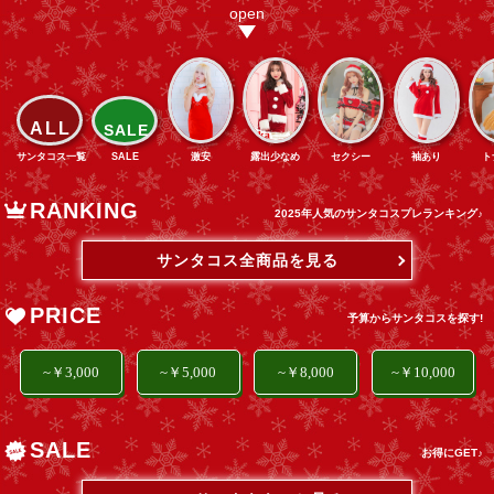
ALL
SALE
サンタコス一覧
SALE
激安
露出少なめ
セクシー
袖あり
ト
RANKING
2025年人気のサンタコスプレランキング♪
サンタコス全商品を見る
PRICE
予算からサンタコスを探す!
~￥3,000
~￥5,000
~￥8,000
~￥10,000
SALE
お得にGET♪