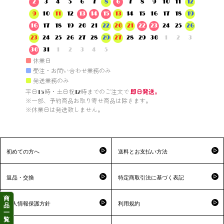
2
3
4
5
6
7
8
6
7
8
9
10
11
12
9
10
11
12
13
14
15
13
14
15
16
17
18
19
16
17
18
19
20
21
22
20
21
22
23
24
25
26
23
24
25
26
27
28
29
27
28
29
30
1
2
3
30
31
1
2
3
4
5
■
休業日
■
受注・お問い合わせ業務のみ
■
発送業務のみ
平日15時・土日祝12時までのご注文で 
即日発送。
※一部、予約商品お取り寄せ商品は除きます。

※休業日は発送致しません。

初めての方へ
送料とお支払い方法
返品・交換
特定商取引法に基づく表記
商
個人情報保護方針
利用規約
品
一
覧