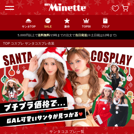
ペー
0
ジト
ップ
へ
サンタTOP
SALE
新作
TOP50
ブログ
新規登録で最大
2500円OFF!
)
TOP
コスプレ
サンタコスプレ衣装
サンタコスプレ一覧