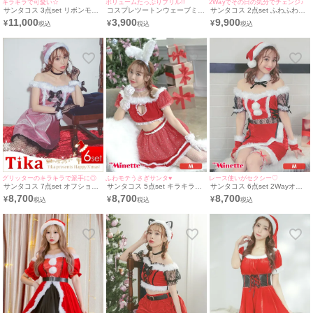
キラキラで可愛い☆
ボリュームたっぷりフリル!!
2Wayでその日の気分でチェンジ♪
サンタコス 3点set リボンモチ
コスプレツートンウェーブミニ
サンタコス 2点set ふわふわ猫
ーフ付きツイードキラキラスパ
パニエ
サンタ帽オフショルダーラメツ
11,000
3,900
9,900
¥
¥
¥
ンコール サンタ コスプレ [ワ
イード サンタ コスプレ [ワン
ンピース+サンタ帽子＋ガータ
ピース+サンタ帽](S～L)
ーリング]
グリッターのキラキラで派手に◎
ふわモテうさぎサンタ♥
レース使いがセクシー♡
サンタコス 7点set オフショル
サンタコス 5点set キラキラチ
サンタコス 6点set 2Wayオフ
ダーベルト切り替えふわふわピ
ュールハートカットバニーガー
ショルダーウエストレース切替
8,700
8,700
8,700
¥
¥
¥
ンク サンタ コスプレ [帽子＋
ルふわふわ サンタ コスプレ
ラップふわふわファータイト
チョーカー＋リボンブローチ＋
[カチューシャ+チョーカー＋ト
サンタ コスプレ [帽子＋付け襟
ワンピース+透明ストラップ＋
ップス＋スカート＋ベルト](M)
＋ワンピース+透明ストラップ
グローブ＋ベルト]
(久保七瀬着用)
＋グローブ＋ガーターリング]