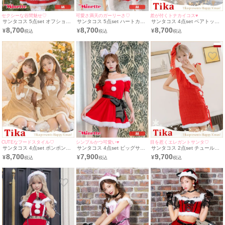
セクシーな谷間魅せ♡
可愛さ満天のガーリーさ♡
差が付くトナカイコス♥
サンタコス 5点set オフショル
サンタコス 5点set ハートカッ
サンタコス 4点set ベアトップ
ダーデザインスカラップレース
トバストキラキラチュールふわ
ミニワンピ＆ツノ付きケープふ
8,700
8,700
8,700
¥
¥
¥
ふわふわガーリーセパレートバ
ふわフリルバニーアニマル サ
わふわボアトナカイアニマル
ニーアニマル サンタ コスプレ
ンタ コスプレ [チョーカー+ト
サンタ コスプレ [フード付きケ
[チョーカー+トップス＋ベルト
ップス＋ベルト＋スカート＋カ
ープ+ワンピース＋カフス＋透
＋スカート＋カチューシャ]
チューシャ]
明ストラップ]
CUTEなフードスタイル♡
シンプルかつ可愛い♥
目を惹くエレガントサンタ♡
サンタコス 4点set ポンポンサ
サンタコス 4点set ビッグサテ
サンタコス 2点set チュールネ
テンリボン付きフードケープふ
ンリボンベルト付きオフショル
ット付きダブルリボンクリップ
8,700
7,900
9,700
¥
¥
¥
わふわフレアミニ丈トナカイア
ふわふわファーバニーアニマル
フリルワンショルダーラメツイ
ニマル サンタ コスプレ [フー
サンタ コスプレ [チョーカー
ードプチプラ サンタ コスプレ
ド付きケープ+ワンピース＋カ
+ワンピース＋リボン＋カチュ
ドレス [ワンピース+ヘアリボ
フス＋透明ストラップ]
ーシャ]
ン](S～L)