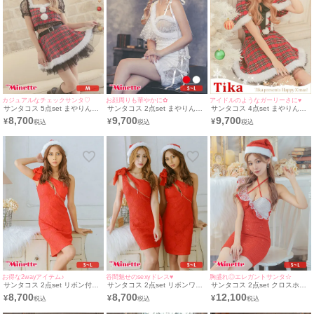
カジュアルなチェックサンタ♡
お顔周りも華やかに✿
アイドルのようなガーリーさに♥
サンタコス 5点set まやりん着
サンタコス 2点set まやりん着
サンタコス 4点set まやりん着
用レースフリルタータンチェッ
用シアーレースサイドドットチ
用ベアー耳付きケープタータン
8,700
9,700
9,700
¥
¥
¥
ク柄セパレートふわふわAライ
ュールワンショルダーツイード
チェックふわふわフレア アニ
ン猫アニマル サンタ コスプレ
タイトプチプラ サンタ コスプ
マル サンタ コスプレ [フード
[チョーカー＋トップス+スカー
レ ドレス [ワンピース+ヘアリ
付きケープ＋ワンピース+ベル
ト＋ベルト＋サンタ帽子]
ボン](S～L)
ト＋透明ストラップ]
お得な2wayアイテム♪
谷間魅せのsexyドレス♥
胸盛れ◎エレガントサンタ☆
サンタコス 2点set リボン付き
サンタコス 2点set リボンワン
サンタコス 2点set クロスホル
ワンショルダータイトシースル
ショルダージップシアーレース
ターネックワンショルダーフリ
8,700
8,700
12,100
¥
¥
¥
ーフラワーレース サンタ コス
サンタ コスプレ [ワンピース
ルアシメツイードラメ サンタ
プレ [ワンピース+サンタ帽子]
+サンタ帽子](S～L)
コスプレ [ワンピース+サンタ