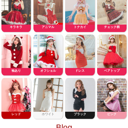
キラキラ
アニマル
トナカイ
チェック柄
袖あり
オフショル
ドレス
ベアトップ
レッド
ホワイト
ブラック
ピンク
Blog