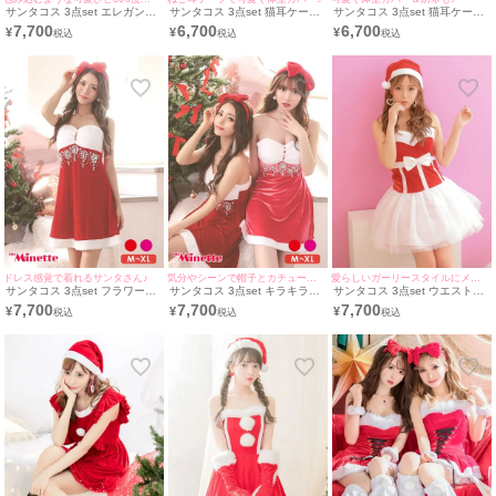
サンタコス 3点set エレガント
サンタコス 3点set 猫耳ケープ
サンタコス 3点set 猫耳ケープ
ケープデザイン サンタ コスプ
付きプチプラ サンタ コスプレ
付きベアワンピプチプラ サン
7,700
6,700
6,700
¥
¥
¥
レ [トップス+ショートパンツ
[ワンピース+ねこみみケープ
タ コスプレ [ワンピース+ねこ
+サンタ帽子]
+透明ストラップ]
みみケープ+透明ストラップ]
ドレス感覚で着れるサンタさん♪
気分やシーンで帽子とカチューシャを選べちゃう♪
愛らしいガーリースタイルにメイク♪
サンタコス 3点set フラワーモ
サンタコス 3点set キラキラビ
サンタコス 3点set ウエストリ
チーフビジュー付きハートカッ
ジュー付きベア サンタ コスプ
ボンデザイン×ドットチュール
7,700
7,700
7,700
¥
¥
¥
トベアキラキラ サンタ コスプ
レ [ワンピース+帽子+リボンカ
ベアふわふわ サンタ コスプレ
レ [ワンピース+帽子+リボンカ
チューシャ](M～XL)
[ワンピース+サンタ帽子+透明
チューシャ](M～XL)
ストラップ]