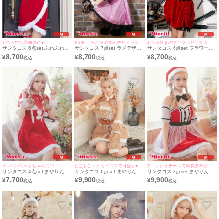
エロカワな雰囲気に♥
360度キラキラの攻めデザイン☆
ネコ耳付きのアニマルサンタ☆
サンタコス 6点set ふわふわフ
サンタコス 7点set ラメデザイ
サンタコス 6点set フラワーレ
ァーオフショルダーウエストレ
ンビジューリボン×ドットチュ
ースオフショルトップス&ギャ
8,700
8,700
8,700
¥
¥
¥
ースデザインラップタイト王道
ールガーリーピンク王道 ふわ
ザーミニスカートセット猫アニ
サンタ コスプレ [帽子＋付け襟
ふわ サンタ コスプレ [帽子＋
マルふわふわ サンタ コスプレ
＋ワンピース+透明ストラップ
チョーカー＋リボンブローチ＋
[帽子+チョーカー＋トップス＋
＋グローブ＋ガーターリング]
ワンピース+透明ストラップ＋
透明ストラップ＋スカート＋ベ
グローブ＋ベルト]
ルト]
メルヘンなうさちゃんに♡
もこもこトナカイコスで可愛く♥
フィッシュテールで脚長効果◎
サンタコス 4点set まやりん着
サンタコス 6点set まやりん着
サンタコス 3点set まやりん着
用ふわふわ白いファー垂れ耳デ
用レースアップコルセットクロ
用キラメ付きふわふわホワイト
7,700
9,900
9,900
¥
¥
¥
ザインポンポン付きベアトップ
スホルターネックトナカイアニ
チュールアメリカンスリーブク
ワンピースバニーアニマル サ
マルふわふわ サンタ コスプレ
ラシカルガーリー王道 サンタ
ンタ コスプレ [フード付きケー
[チョーカー+ワンピース+コル
コスプレ [ワンピース+サンタ
プ＋ワンピース＋カフス＋透明
セット+カチューシャ＋付け袖
帽子+付け袖]
ストラップ]
＋透明ストラップ]