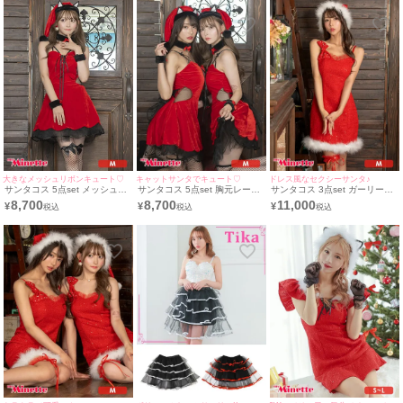
(S～L)
帽子](S～L)
大きなメッシュリボンキュート♡
キャットサンタでキュート♡
ドレス風なセクシーサンタ♪
サンタコス 5点set メッシュバ
サンタコス 5点set 胸元レース
サンタコス 3点set ガーリーリ
ックリボンキャミソールフレア
アップウエストカットメッシュ
ボン付きキラキラツイード サ
8,700
8,700
11,000
¥
¥
¥
アニマル猫ふわふわ サンタ コ
ふわふわフレア猫 サンタ コス
ンタ コスプレ [ワンピース+サ
スプレ [チョーカー＋ワンピー
プレ [チョーカー＋ワンピース
ンタ帽子＋ガーターリング]
ス+サンタ帽子＋カフス＋網ニ
+サンタ帽子＋カフス＋網ニー
ーハイ]
ハイ]