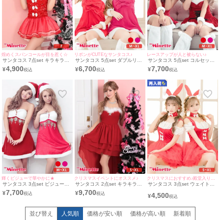
煌めくスパンコールが目を惹く☆
リボンがCUTEなサンタコス♪
レースアップが人と被らない♪
サンタコス 7点set キラキラト
サンタコス 5点set ダブルリボ
サンタコス 5点set コルセット
ナカイクリスマスプチプラコス
ンふわふわプチプラ サンタ コ
調レースアップデザイン サン
4,900
6,700
7,700
¥
¥
¥
プレ [トップス+スカート+チョ
スプレ [ワンピース+帽子+リス
タ コスプレ [ワンピース+カチ
ーカー+ストラップ+カチュー
トアクセ+レッグウォーマー
ューシャ+帽子+リストアクセ
シャ+リストバンド+Tバック]
+リボンカチューシャ](M～XL)
+レッグウォーマー](M～XL)
輝くビジューで華やかに★
クリスマスイベントにオススメ♪
クリスマスにおすすめ♪殿堂入りバニー！
サンタコス 3点set ビジューベ
サンタコス 2点set キラキラビ
サンタコス 3点set ウェイトレ
アキラキラ サンタ コスプレ
ジューデザインフリルロングテ
スバイカラーバニーガールプチ
7,700
9,700
¥
¥
4,500
[ワンピース+帽子+リボンカチ
ール サンタ コスプレ [ドレス
プラ サンタ コスプレ [ワンピ
¥
ューシャ](M～XL)
+透明ストラップ](S～XL)
ース+カチューシャ+チョーカ
ー](S～XL)
並び替え
人気順
価格が安い順
価格が高い順
新着順