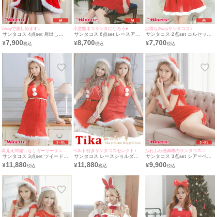
2wayで楽しめます♪
小悪魔ネコサンタになろう♥
お得な2wayサンタコス♪
サンタコス 4点set 肩出し
サンタコス 6点set レースアッ
サンタコス 2点set コルセット
2Wayオフショルダーキラキラ
プリボン 猫耳ふわふわ サンタ
ベルト風ウエスト切替 2wayふ
7,900
8,700
7,700
¥
¥
¥
Aラインベロア サンタ コスプ
コスプレ [帽子+チョーカー＋
わふわ サンタ コスプレ [ワン
レ [帽子＋ワンピース+透明ス
トップス＋透明ストラップ＋ス
ピース+サンタ帽](M)(一条響着
トラップ＋ベルト]
カート＋ベルト](M)(久保七瀬着
用)
用)
高見え間違いなしガーリーサンタコス♡
ベルト付きサンタコスセレクト♪
ふわふわ感満載のサンタコス♡
サンタコス 3点set ツイードマ
サンタコス レースショルダー
サンタコス 3点set シアーベロ
ーメイドミニスカガーリー サ
選べる サンタ コスプレ(S～
ア フェザーオフショルダーミ
11,880
11,880
9,900
¥
¥
¥
ンタ コスプレ ドレス [ワンピ
XL) (聖菜,りせり着用)
ニ サンタ ドレス [ワンピース
ース＋ベルト+サンタ帽子](S～
＋チョーカー+サンタ帽](S～
XL) (聖菜着用)
XL) (聖菜着用)