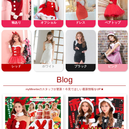
袖あり
オフショル
ドレス
ベアトップ
レッド
ホワイト
ブラック
ピンク
Blog
myMinetteのスタッフが更新！今見てほしい最新情報をUP★