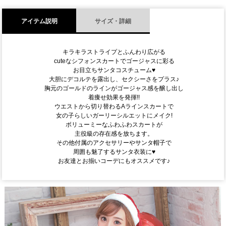
アイテム説明
サイズ・詳細
キラキラストライプとふんわり広がる
cuteなシフォンスカートでゴージャスに彩る
お目立ちサンタコスチューム♥
大胆にデコルテを露出し、セクシーさをプラス♪
胸元のゴールドのラインがゴージャス感を醸し出し
着痩せ効果を発揮!!
ウエストから切り替わるAラインスカートで
女の子らしいガーリーシルエットにメイク!
ボリューミーなふわふわスカートが
主役級の存在感を放ちます。
その他付属のアクセサリーやサンタ帽子で
周囲も魅了するサンタ衣装に♥
お友達とお揃いコーデにもオススメです♪