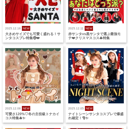
2025.12.16
NEW
2025.12.11
NEW
大きめサイズでも可愛く盛れる！サ
赤サンタvs黒サンタで選ぶ最強モ
ンタコスプレ特集🤶❤️
テ❤️クリスマスコス🎄特集
2025.12.08
NEW
2025.12.05
NEW
可愛さ120%♡冬の主役級トナカイ
ナイトシーンサンタコスプレで爆盛
コス特集🎄✨
れ確定！🎅✨