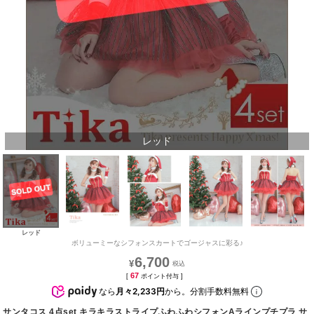
レッド
レッド
ボリューミーなシフォンスカートでゴージャスに彩る♪
6,700
¥
67
[
ポイント付与 ]
なら
月々2,233円
から。分割手数料無料
サンタコス 4点set キラキラストライプふわふわシフォンAラインプチプラ サ