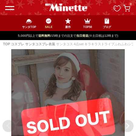
ペー
0
ジト
ップ
へ
サンタTOP
SALE
新作
TOP50
ブログ
新規登録で最大
2500円OFF!
TOP
コスプレ
サンタコスプレ衣装
サンタコス 4点set キラキラストライプふわふわシフ