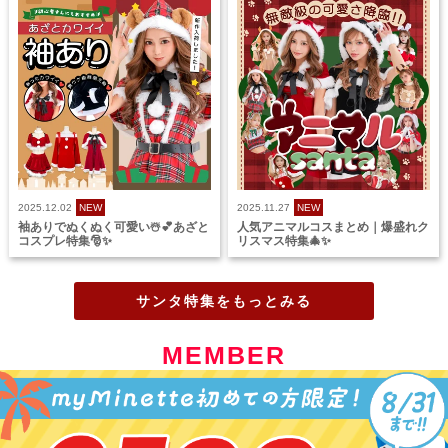
2025.12.02
NEW
2025.11.27
NEW
袖ありでぬくぬく可愛い☃️💕あざと
人気アニマルコスまとめ｜爆盛れク
コスプレ特集🎅✨
リスマス特集🎄✨
サンタ特集をもっとみる
MEMBER