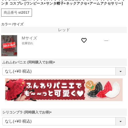
ンタ コスプレ [ワンピース+サンタ帽子+ネックアクセ+アームアクセサリー]
商品番号
st2017
カラー
サイズ
レッド
Mサイズ
—
在庫切れ
ふわふわパニエ (同時購入でお得)
(
必
須
)
シリコンブラ (同時購入でお得)
(
必