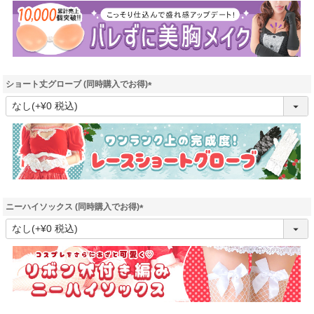
須
)
ショート丈グローブ (同時購入でお得)
(
必
須
)
ニーハイソックス (同時購入でお得)
(
必
須
)