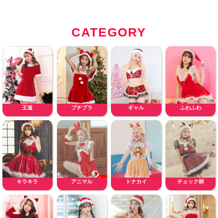
CATEGORY
王道
プチプラ
ギャル
ふわふわ
キラキラ
アニマル
トナカイ
チェック柄