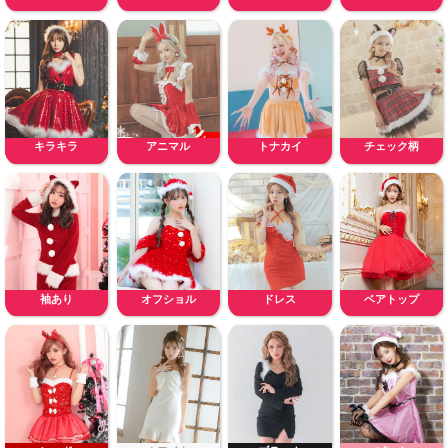
キラキラ
アニマル
トナカイ
チェック柄
袖あり
オフショル
ドレス
ベアトップ