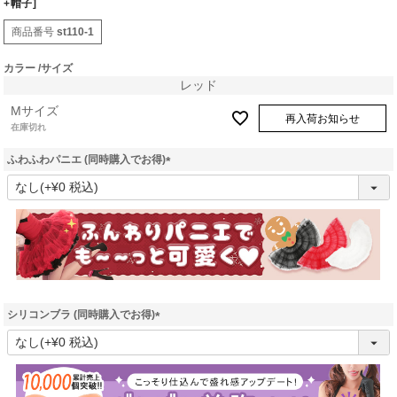
+帽子]
商品番号
st110-1
カラー
サイズ
レッド
Mサイズ
再入荷お知らせ
在庫切れ
ふわふわパニエ (同時購入でお得)
(
必
須
)
シリコンブラ (同時購入でお得)
(
必
須
)