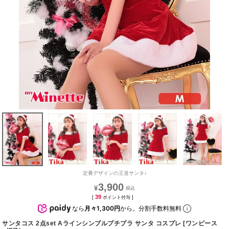
定番デザインの王道サンタ♪
3,900
¥
39
[
ポイント付与 ]
なら
月々1,300円
から。分割手数料無料
サンタコス 2点set Aラインシンプルプチプラ サンタ コスプレ [ワンピース