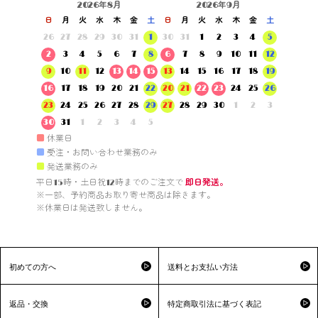
2026年8月
2026年9月
日
月
火
水
木
金
土
日
月
火
水
木
金
土
26
27
28
29
30
31
1
30
31
1
2
3
4
5
2
3
4
5
6
7
8
6
7
8
9
10
11
12
9
10
11
12
13
14
15
13
14
15
16
17
18
19
16
17
18
19
20
21
22
20
21
22
23
24
25
26
23
24
25
26
27
28
29
27
28
29
30
1
2
3
30
31
1
2
3
4
5
■
休業日
■
受注・お問い合わせ業務のみ
■
発送業務のみ
平日15時・土日祝12時までのご注文で 
即日発送。
※一部、予約商品お取り寄せ商品は除きます。

※休業日は発送致しません。

初めての方へ
送料とお支払い方法
返品・交換
特定商取引法に基づく表記