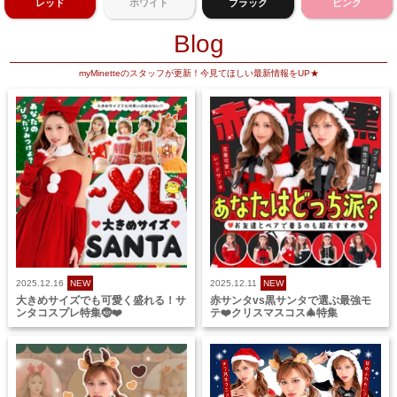
レッド
ホワイト
ブラック
ピンク
Blog
myMinetteのスタッフが更新！今見てほしい最新情報をUP★
2025.12.16
NEW
2025.12.11
NEW
大きめサイズでも可愛く盛れる！サ
赤サンタvs黒サンタで選ぶ最強モ
ンタコスプレ特集🤶❤️
テ❤️クリスマスコス🎄特集