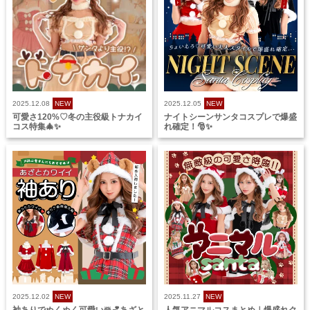
2025.12.08
NEW
2025.12.05
NEW
可愛さ120%♡冬の主役級トナカイ
ナイトシーンサンタコスプレで爆盛
コス特集🎄✨
れ確定！🎅✨
2025.12.02
NEW
2025.11.27
NEW
袖ありでぬくぬく可愛い☃️💕あざと
人気アニマルコスまとめ｜爆盛れク