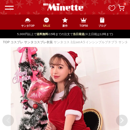
ペー
0
ジト
ップ
へ
サンタTOP
SALE
新作
TOP50
ブログ
新規登録で最大
2500円OFF!
TOP
コスプレ
サンタコスプレ衣装
サンタコス 2点set Aラインシンプルプチプラ サンタ 