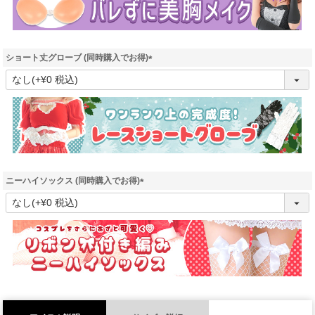
ショート丈グローブ (同時購入でお得)
(
必
須
)
ニーハイソックス (同時購入でお得)
(
必
須
)