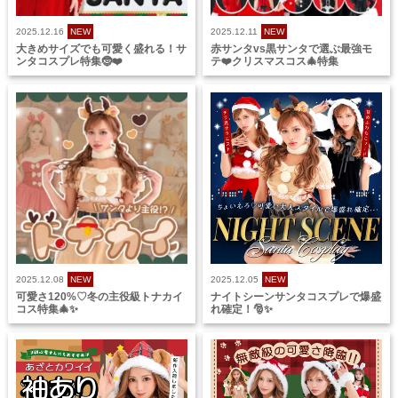
2025.12.16
NEW
2025.12.11
NEW
大きめサイズでも可愛く盛れる！サ
赤サンタvs黒サンタで選ぶ最強モ
ンタコスプレ特集🤶❤️
テ❤️クリスマスコス🎄特集
2025.12.08
NEW
2025.12.05
NEW
可愛さ120%♡冬の主役級トナカイ
ナイトシーンサンタコスプレで爆盛
コス特集🎄✨
れ確定！🎅✨