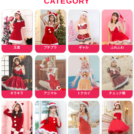
CATEGORY
王道
プチプラ
ギャル
ふわふわ
キラキラ
アニマル
トナカイ
チェック柄