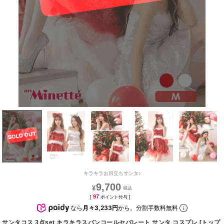
キラキラお目立ちサンタ♪
9,700
¥
97
[
ポイント付与 ]
なら
月々3,233円
から。分割手数料無料
サンタコス 3点set キラキラスパンコールセパレート サンタ コスプレ [トップ