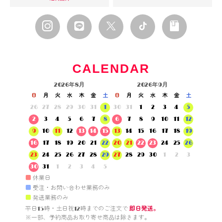
CALENDAR
2026年8月
2026年9月
日
月
火
水
木
金
土
日
月
火
水
木
金
土
26
27
28
29
30
31
1
30
31
1
2
3
4
5
2
3
4
5
6
7
8
6
7
8
9
10
11
12
9
10
11
12
13
14
15
13
14
15
16
17
18
19
16
17
18
19
20
21
22
20
21
22
23
24
25
26
23
24
25
26
27
28
29
27
28
29
30
1
2
3
30
31
1
2
3
4
5
■
休業日
■
受注・お問い合わせ業務のみ
■
発送業務のみ
平日15時・土日祝12時までのご注文で 
即日発送。
※一部、予約商品お取り寄せ商品は除きます。
