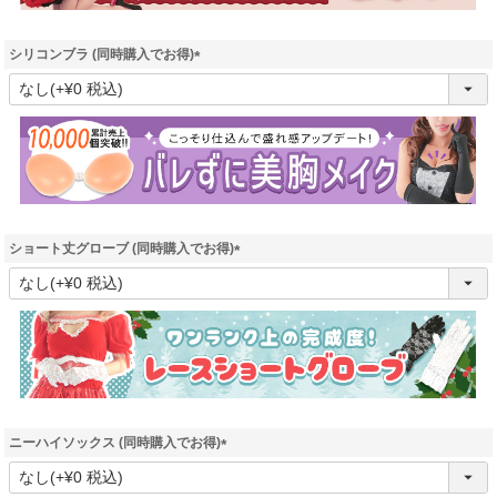
シリコンブラ (同時購入でお得)
(
必
須
)
ショート丈グローブ (同時購入でお得)
(
必
須
)
ニーハイソックス (同時購入でお得)
(
必