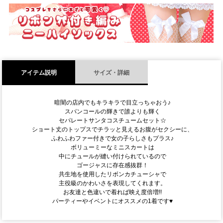
須
)
アイテム説明
サイズ・詳細
暗闇の店内でもキラキラで目立っちゃおう♪
スパンコールの輝きで誰よりも輝く
セパレートサンタコスチュームセット☆
ショート丈のトップスでチラッと見えるお腹がセクシーに、
ふわふわファー付きで女の子らしさもプラス♪
ボリューミーなミニスカートは
中にチュールが縫い付けられているので
ゴージャスに存在感抜群！
共生地を使用したリボンカチューシャで
主役級のかわいさを表現してくれます。
お友達と色違いで着れば映え度倍増!!
パーティーやイベントにオススメの1着です♥