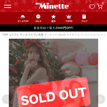
ペー
0
ジト
ップ
へ
サンタTOP
SALE
新作
TOP50
ブログ
新規登録で最大
2500円OFF!
TOP
コスプレ
サンタコスプレ衣装
サンタコス 3点set キラキラスパンコールセパレート 