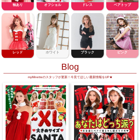
袖あり
オフショル
ドレス
ベアトップ
レッド
ホワイト
ブラック
ピンク
Blog
myMinetteのスタッフが更新！今見てほしい最新情報をUP★