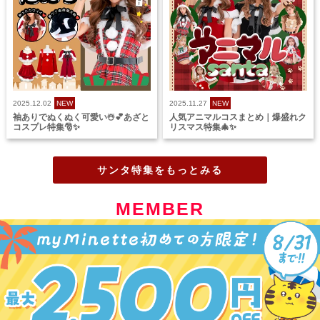
2025.12.02
NEW
2025.11.27
NEW
袖ありでぬくぬく可愛い☃️💕あざと
人気アニマルコスまとめ｜爆盛れク
コスプレ特集🎅✨
リスマス特集🎄✨
サンタ特集をもっとみる
MEMBER