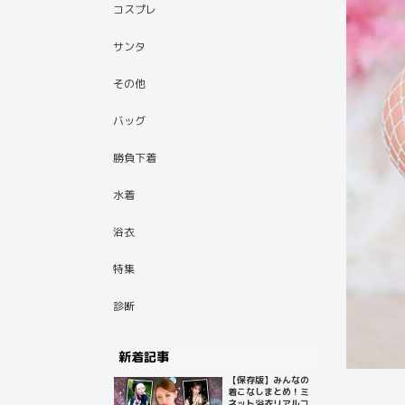
コスプレ
サンタ
その他
バッグ
勝負下着
水着
浴衣
特集
診断
新着記事
【保存版】みんなの
着こなしまとめ！ミ
ネット浴衣リアルコ