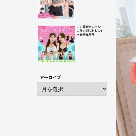
この夏着たい‼️シー
ン別で選ぶトレンド
水着特集💙🌴
アーカイブ