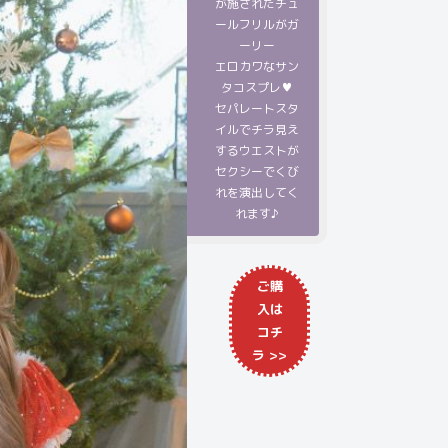
が施されたチュ
ールフリルがガ
ーリー
エロカワなサン
タコスプレ♥
セパレートスタ
イルでチラ見え
するウエストが
セクシーでくび
れを演出してく
れます♪
ご購
入は
コチ
ラ >>