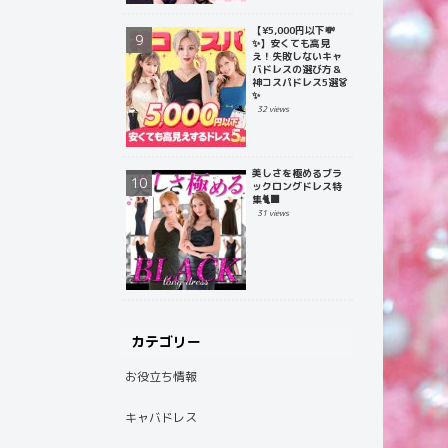
【¥5,000円以下💸
✨】安くても高見
え！失敗しないキャ
バドレスの選び方＆
神コスパドレス5選👗
✨
32 views
美しさを極めるブラ
ックロングドレス特
集🐈‍⬛
31 views
カテゴリー
お役立ち情報
キャバドレス