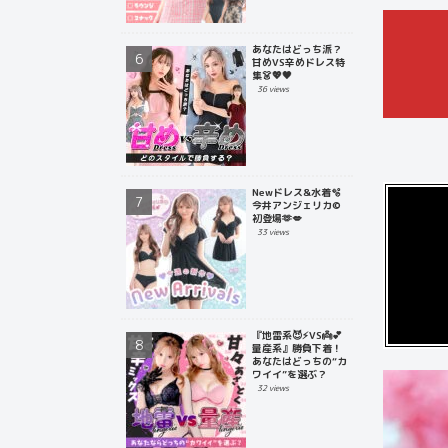
あなたはどっち派？
甘めVS辛めドレス特
集👗💖🖤
36 views
Newドレス&水着🫧
今井アンジェリカ©
初登場🫶💋
33 views
『地雷系😈⚡️VS👼💕
量産系』勝負下着！
あなたはどっちの“カ
ワイイ”を選ぶ？
32 views