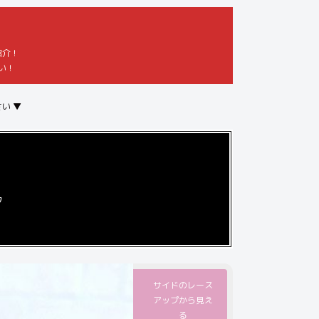
紹介！
い！
い ▼
】
タ
サイドのレース
アップから見え
る