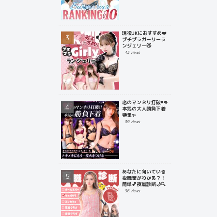
現役JKにおすすめ❤️
プチプラガーリーラ
ンジェリー😼
43 views
恋のマンネリ打破!!👊
本気の大人勝負下着
特集✨
39 views
あなたに向いている
夜職業がわかる？！
簡単💕夜職診断🌙🔍
36 views