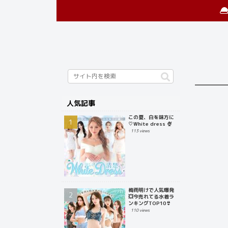
人気記事
この夏、白を味方に
♡White dress 🍨
113 views
梅雨明けで人気爆発
💥今売れてる水着ラ
ンキングTOP10👙
110 views