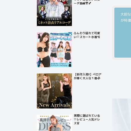
ーデ集📸👘💕
大胆な
が特徴
ふんわり揺れて可愛
い♡スカート水着🫧
【新作入荷!!】ベロア
が輝く大人な１着🥀
実際に選ばれている
♡レビュー人気ドレ
ス👗