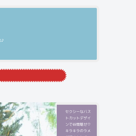
出♪
！
セクシーなバス
トカットデザイ
ンで谷間魅せ♡
キラキラのラメ