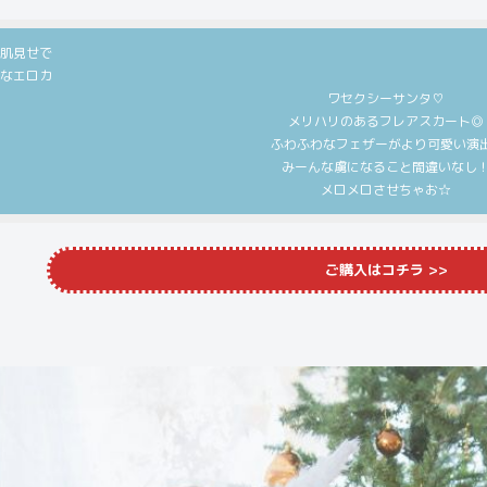
肌見せで
なエロカ
ワセクシーサンタ♡
メリハリのあるフレアスカート◎
ふわふわなフェザーがより可愛い演
みーんな虜になること間違いなし
メロメロさせちゃお☆
ご購入は
コチラ
>>