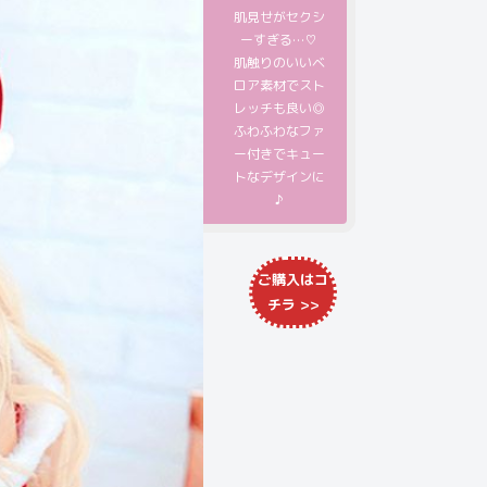
肌見せがセクシ
ーすぎる…♡
肌触りのいいベ
ロア素材でスト
レッチも良い◎
ふわふわなファ
ー付きでキュー
トなデザインに
♪
ご購入は
コ
チラ
>>