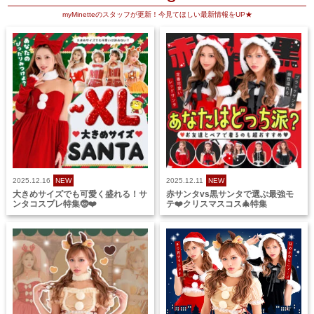
myMinetteのスタッフが更新！今見てほしい最新情報をUP★
2025.12.16
NEW
2025.12.11
NEW
大きめサイズでも可愛く盛れる！サ
赤サンタvs黒サンタで選ぶ最強モ
ンタコスプレ特集🤶❤️
テ❤️クリスマスコス🎄特集