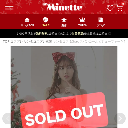
ペー
0
ジト
ップ
へ
サンタTOP
SALE
新作
TOP50
ブログ
新規登録で最大
2500円OFF!
TOP
コスプレ
サンタコスプレ衣装
サンタコス 3点set スパンコールビジューファーキラ