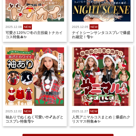
2025.12.08
NEW
2025.12.05
NEW
可愛さ120%♡冬の主役級トナカイ
ナイトシーンサンタコスプレで爆盛
コス特集🎄✨
れ確定！🎅✨
2025.12.02
NEW
2025.11.27
NEW
袖ありでぬくぬく可愛い☃️💕あざと
人気アニマルコスまとめ｜爆盛れク
コスプレ特集🎅✨
リスマス特集🎄✨