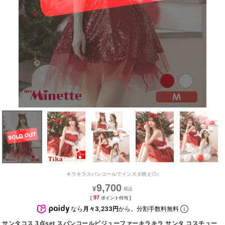
キラキラスパンコールでインスタ映え◎♪
9,700
¥
97
[
ポイント付与 ]
なら
月々3,233円
から。分割手数料無料
サンタコス 3点set スパンコールビジューファーキラキラ サンタ コスチュー