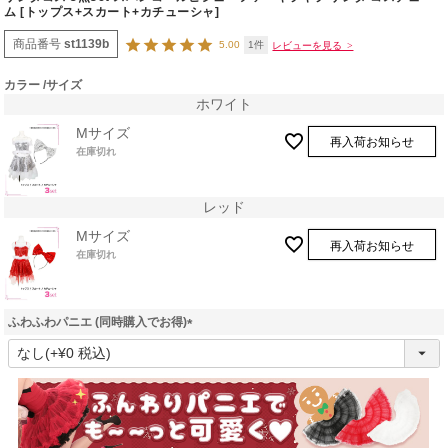
ム [トップス+スカート+カチューシャ]
商品番号
st1139b
5.00
1
カラー
サイズ
ホワイト
Mサイズ
再入荷お知らせ
在庫切れ
レッド
Mサイズ
再入荷お知らせ
在庫切れ
ふわふわパニエ (同時購入でお得)
(
必
須
)