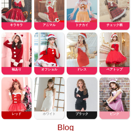
キラキラ
アニマル
トナカイ
チェック柄
袖あり
オフショル
ドレス
ベアトップ
レッド
ホワイト
ブラック
ピンク
Blog