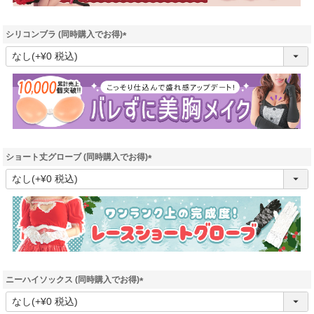
シリコンブラ (同時購入でお得)
(
必
須
)
ショート丈グローブ (同時購入でお得)
(
必
須
)
ニーハイソックス (同時購入でお得)
(
必