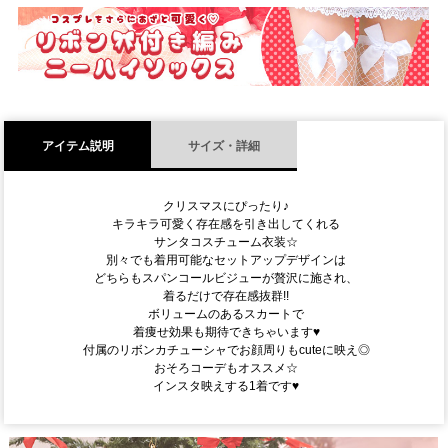
須
)
アイテム説明
サイズ・詳細
クリスマスにぴったり♪
キラキラ可愛く存在感を引き出してくれる
サンタコスチューム衣装☆
別々でも着用可能なセットアップデザインは
どちらもスパンコールビジューが贅沢に施され、
着るだけで存在感抜群!!
ボリュームのあるスカートで
着痩せ効果も期待できちゃいます♥
付属のリボンカチューシャでお顔周りもcuteに映え◎
おそろコーデもオススメ☆
インスタ映えする1着です♥