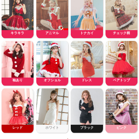
キラキラ
アニマル
トナカイ
チェック柄
袖あり
オフショル
ドレス
ベアトップ
レッド
ホワイト
ブラック
ピンク