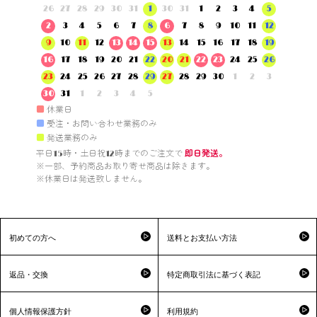
26
27
28
29
30
31
1
30
31
1
2
3
4
5
2
3
4
5
6
7
8
6
7
8
9
10
11
12
9
10
11
12
13
14
15
13
14
15
16
17
18
19
16
17
18
19
20
21
22
20
21
22
23
24
25
26
23
24
25
26
27
28
29
27
28
29
30
1
2
3
30
31
1
2
3
4
5
■
休業日
■
受注・お問い合わせ業務のみ
■
発送業務のみ
平日15時・土日祝12時までのご注文で 
即日発送。
※一部、予約商品お取り寄せ商品は除きます。

※休業日は発送致しません。

初めての方へ
送料とお支払い方法
返品・交換
特定商取引法に基づく表記
個人情報保護方針
利用規約