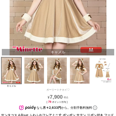
キャメル
キャメル
ガーリートナカイ♡
7,900
¥
79
[
ポイント付与 ]
なら
月々2,633円
から。分割手数料無料
サンタコス 4点set ふわふわフレアミニ丈 ポンポン サテン リボン付き フード