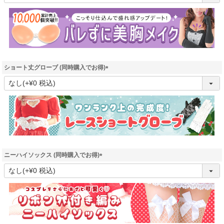
必
須
)
ショート丈グローブ (同時購入でお得)
(
必
須
)
ニーハイソックス (同時購入でお得)
(
必
須
)