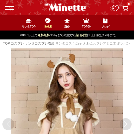
ペー
0
ジト
ップ
へ
サンタTOP
SALE
新作
TOP50
ブログ
5,000円以上で
送料無料
/15時までの注文で
当日発送
(※土日祝は12時まで)
TOP
コスプレ
サンタコスプレ衣装
サンタコス 4点set ふわふわフレアミニ丈 ポンポン