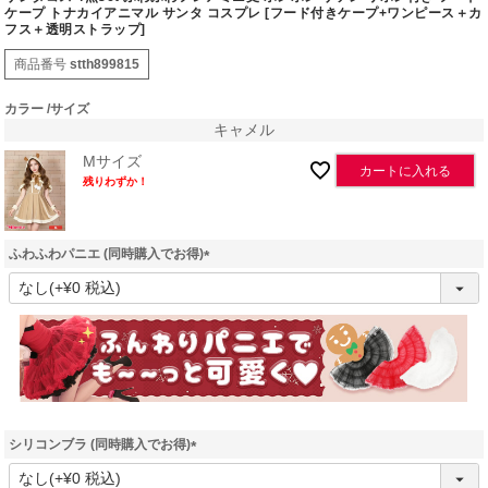
ケープ トナカイアニマル サンタ コスプレ [フード付きケープ+ワンピース＋カ
フス＋透明ストラップ]
商品番号
stth899815
カラー
サイズ
キャメル
Mサイズ
カートに入れる
残りわずか！
ふわふわパニエ (同時購入でお得)
(
必
須
)
シリコンブラ (同時購入でお得)
(