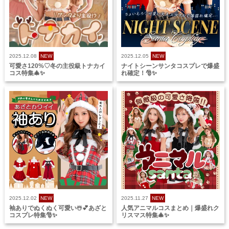
2025.12.08
NEW
2025.12.05
NEW
可愛さ120%♡冬の主役級トナカイ
ナイトシーンサンタコスプレで爆盛
コス特集🎄✨
れ確定！🎅✨
2025.12.02
NEW
2025.11.27
NEW
袖ありでぬくぬく可愛い☃️💕あざと
人気アニマルコスまとめ｜爆盛れク
コスプレ特集🎅✨
リスマス特集🎄✨