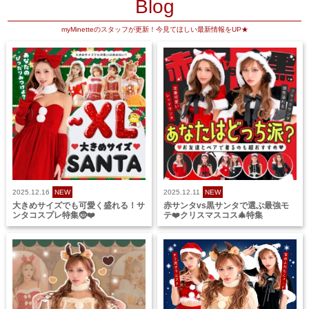
Blog
myMinetteのスタッフが更新！今見てほしい最新情報をUP★
2025.12.16
NEW
2025.12.11
NEW
大きめサイズでも可愛く盛れる！サ
赤サンタvs黒サンタで選ぶ最強モ
ンタコスプレ特集🤶❤️
テ❤️クリスマスコス🎄特集