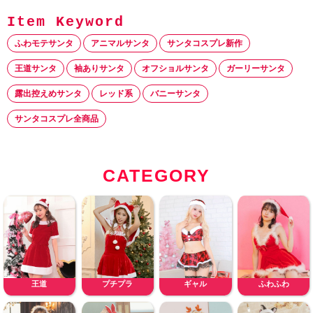
ふわモテサンタ
アニマルサンタ
サンタコスプレ新作
王道サンタ
袖ありサンタ
オフショルサンタ
ガーリーサンタ
露出控えめサンタ
レッド系
バニーサンタ
サンタコスプレ全商品
CATEGORY
王道
プチプラ
ギャル
ふわふわ