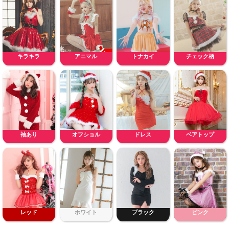
キラキラ
アニマル
トナカイ
チェック柄
袖あり
オフショル
ドレス
ベアトップ
レッド
ホワイト
ブラック
ピンク