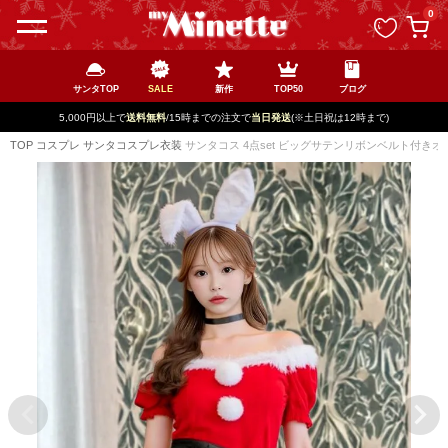
ペー
0
ジト
ップ
へ
サンタTOP
SALE
新作
TOP50
ブログ
5,000円以上で
送料無料
/15時までの注文で
当日発送
(※土日祝は12時まで)
TOP
コスプレ
サンタコスプレ衣装
サンタコス 4点set ビッグサテンリボンベルト付き