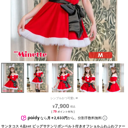
シンプルかつ可愛い♥
7,900
¥
79
[
ポイント付与 ]
なら
月々2,633円
から。分割手数料無料
サンタコス 4点set ビッグサテンリボンベルト付きオフショルふわふわファー