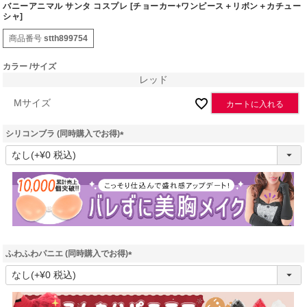
バニーアニマル サンタ コスプレ [チョーカー+ワンピース＋リボン＋カチュー
シャ]
商品番号
stth899754
カラー
サイズ
レッド
Mサイズ
カートに入れる
シリコンブラ (同時購入でお得)
(
必
須
)
ふわふわパニエ (同時購入でお得)
(
必
須
)