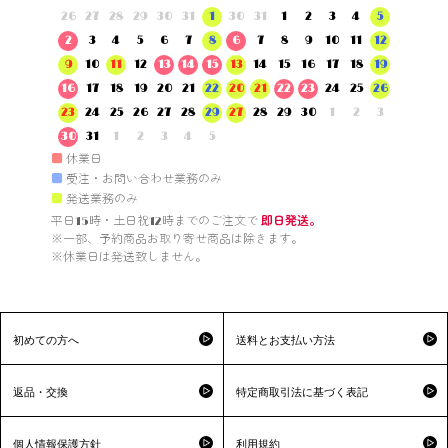
26
27
28
29
30
31
1
30
31
1
2
3
4
5
2
3
4
5
6
7
8
6
7
8
9
10
11
12
9
10
11
12
13
14
15
13
14
15
16
17
18
19
16
17
18
19
20
21
22
20
21
22
23
24
25
26
23
24
25
26
27
28
29
27
28
29
30
1
2
3
30
31
1
2
3
4
5
■
休業日
■
受注・お問い合わせ業務のみ
■
発送業務のみ
平日15時・土日祝12時までのご注文で 
即日発送。
※一部、予約商品お取り寄せ商品は除きます。

※休業日は発送致しません。

初めての方へ
送料とお支払い方法
返品・交換
特定商取引法に基づく表記
個人情報保護方針
利用規約