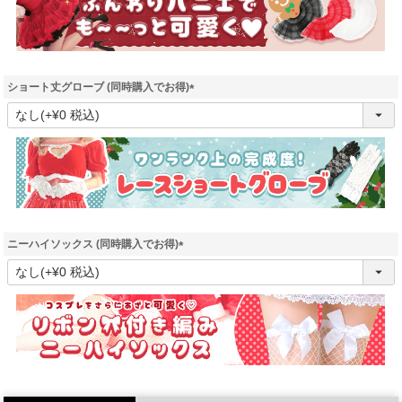
ショート丈グローブ (同時購入でお得)
(
必
須
)
ニーハイソックス (同時購入でお得)
(
必
須
)