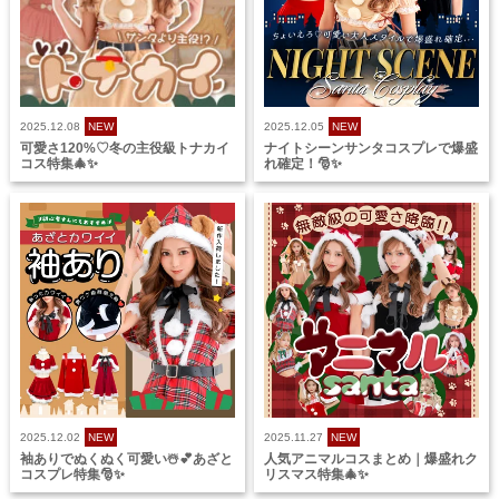
2025.12.08
NEW
2025.12.05
NEW
可愛さ120%♡冬の主役級トナカイ
ナイトシーンサンタコスプレで爆盛
コス特集🎄✨
れ確定！🎅✨
2025.12.02
NEW
2025.11.27
NEW
袖ありでぬくぬく可愛い☃️💕あざと
人気アニマルコスまとめ｜爆盛れク
コスプレ特集🎅✨
リスマス特集🎄✨