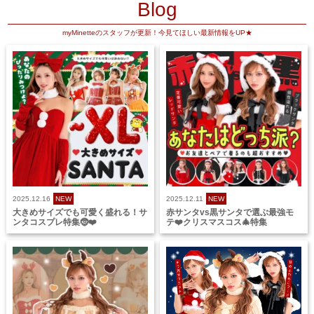
Blog
myMinetteのスタッフが更新！今見てほしい最新情報をUP★
2025.12.16
NEW
2025.12.11
NEW
大きめサイズでも可愛く盛れる！サ
赤サンタvs黒サンタで選ぶ最強モ
ンタコスプレ特集🤶❤️
テ❤️クリスマスコス🎄特集