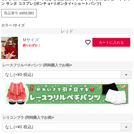
ン サンタ コスプレ [ポンチョ+リボンタイ+ショートパンツ]
商品番号
stth1381
カラー
サイズ
レッド
Mサイズ
カートに入れる
残りわずか！
レースフリルペチパンツ (同時購入でお得)
(
必
須
)
シリコンブラ (同時購入でお得)
(
必