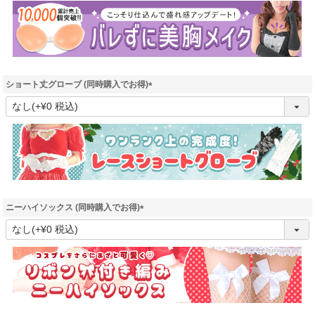
須
)
ショート丈グローブ (同時購入でお得)
(
必
須
)
ニーハイソックス (同時購入でお得)
(
必
須
)