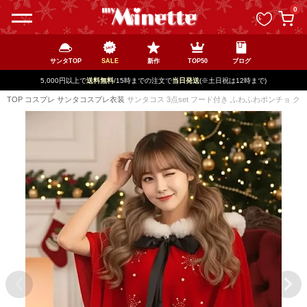
ペー
0
ジト
ップ
へ
サンタTOP
SALE
新作
TOP50
ブログ
5,000円以上で
送料無料
/15時までの注文で
当日発送
(※土日祝は12時まで)
TOP
コスプレ
サンタコスプレ衣装
サンタコス 3点set フード付き ふわふわポンチョ 