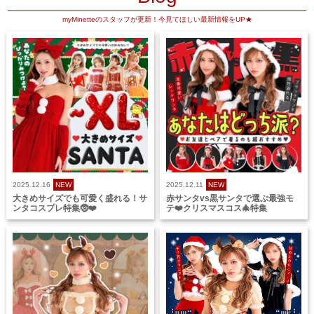
myMinetteのスタッフが更新！今見てほしい最新情報をUP★
2025.12.16
NEW
2025.12.11
NEW
大きめサイズでも可愛く盛れる！サ
赤サンタvs黒サンタで選ぶ最強モ
ンタコスプレ特集🤶❤️
テ❤️クリスマスコス🎄特集