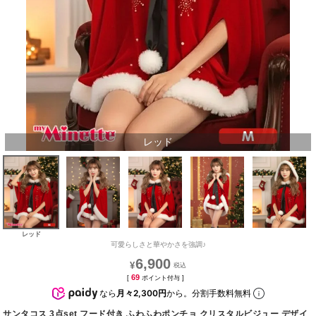
レッド
レッド
可愛らしさと華やかさを強調♪
6,900
¥
69
[
ポイント付与 ]
なら
月々2,300円
から。分割手数料無料
サンタコス 3点set フード付き ふわふわポンチョ クリスタルビジュー デザイ