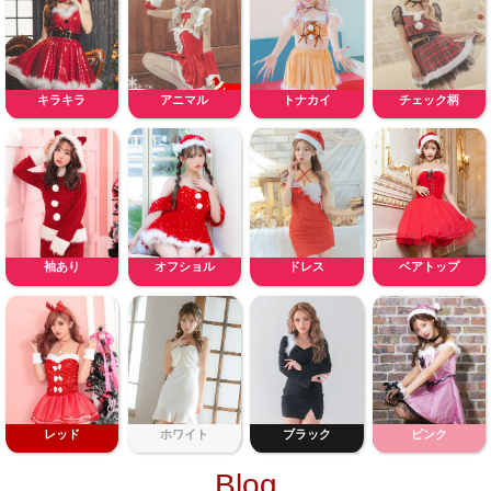
キラキラ
アニマル
トナカイ
チェック柄
袖あり
オフショル
ドレス
ベアトップ
レッド
ホワイト
ブラック
ピンク
Blog