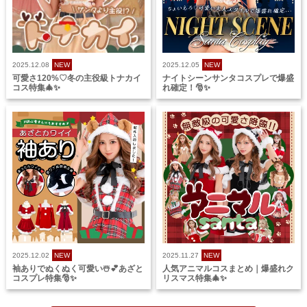
2025.12.08
NEW
2025.12.05
NEW
可愛さ120%♡冬の主役級トナカイ
ナイトシーンサンタコスプレで爆盛
コス特集🎄✨
れ確定！🎅✨
2025.12.02
NEW
2025.11.27
NEW
袖ありでぬくぬく可愛い☃️💕あざと
人気アニマルコスまとめ｜爆盛れク
コスプレ特集🎅✨
リスマス特集🎄✨