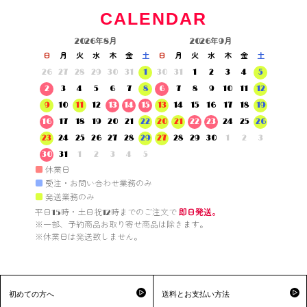
CALENDAR
2026年8月
2026年9月
日
月
火
水
木
金
土
日
月
火
水
木
金
土
26
27
28
29
30
31
1
30
31
1
2
3
4
5
2
3
4
5
6
7
8
6
7
8
9
10
11
12
9
10
11
12
13
14
15
13
14
15
16
17
18
19
16
17
18
19
20
21
22
20
21
22
23
24
25
26
23
24
25
26
27
28
29
27
28
29
30
1
2
3
30
31
1
2
3
4
5
■
休業日
■
受注・お問い合わせ業務のみ
■
発送業務のみ
平日15時・土日祝12時までのご注文で 
即日発送。
※一部、予約商品お取り寄せ商品は除きます。

※休業日は発送致しません。

初めての方へ
送料とお支払い方法