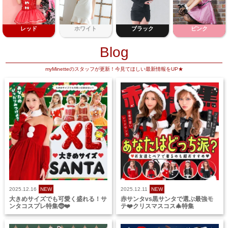
レッド
ホワイト
ブラック
ピンク
Blog
myMinetteのスタッフが更新！今見てほしい最新情報をUP★
2025.12.16
NEW
2025.12.11
NEW
大きめサイズでも可愛く盛れる！サ
赤サンタvs黒サンタで選ぶ最強モ
ンタコスプレ特集🤶❤️
テ❤️クリスマスコス🎄特集