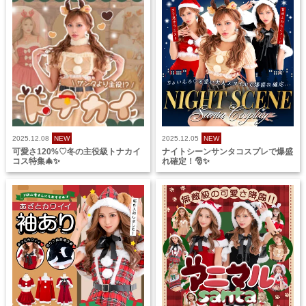
2025.12.08
NEW
2025.12.05
NEW
可愛さ120%♡冬の主役級トナカイ
ナイトシーンサンタコスプレで爆盛
コス特集🎄✨
れ確定！🎅✨