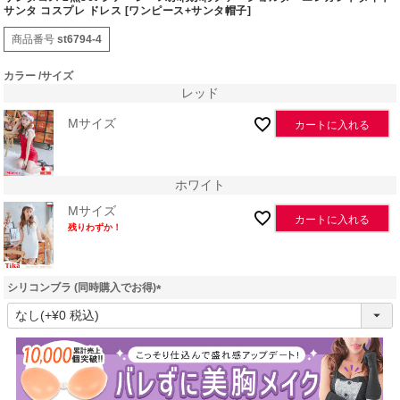
サンタ コスプレ ドレス [ワンピース+サンタ帽子]
商品番号
st6794-4
カラー
サイズ
レッド
Mサイズ
カートに入れる
ホワイト
Mサイズ
カートに入れる
残りわずか！
シリコンブラ (同時購入でお得)
(
必
須
)