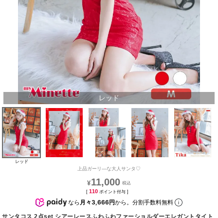
レッド
レッド
上品ガーリ―な大人サンタ♡
11,000
¥
110
[
ポイント付与 ]
なら
月々3,666円
から。分割手数料無料
サンタコス 2点set シアーレースふわふわファーショルダーエレガントタイト