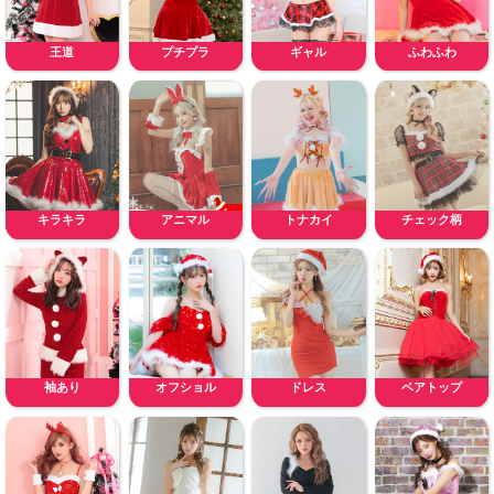
王道
プチプラ
ギャル
ふわふわ
キラキラ
アニマル
トナカイ
チェック柄
袖あり
オフショル
ドレス
ベアトップ