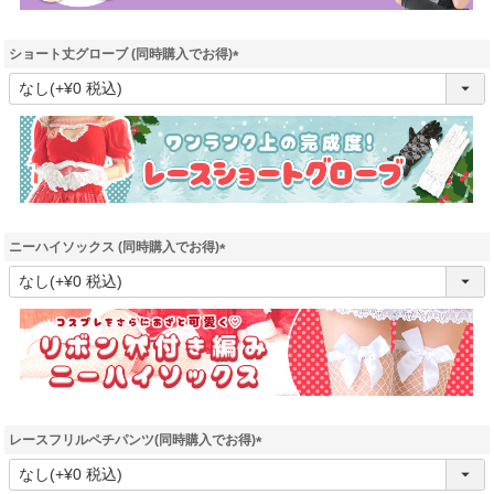
ショート丈グローブ (同時購入でお得)
(
必
須
)
ニーハイソックス (同時購入でお得)
(
必
須
)
レースフリルペチパンツ(同時購入でお得)
(
必