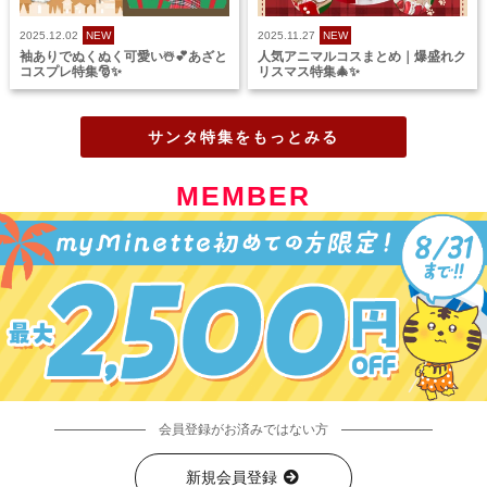
2025.12.02
NEW
2025.11.27
NEW
袖ありでぬくぬく可愛い☃️💕あざと
人気アニマルコスまとめ｜爆盛れク
コスプレ特集🎅✨
リスマス特集🎄✨
サンタ特集をもっとみる
MEMBER
会員登録がお済みではない方
新規会員登録