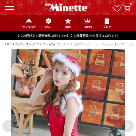
ペー
0
ジト
ップ
へ
サンタTOP
SALE
新作
TOP50
ブログ
5,000円以上で
送料無料
/15時までの注文で
当日発送
(※土日祝は12時まで)
TOP
コスプレ
サンタコスプレ衣装
サンタコス 2点set シアーレースふわふわファーショ