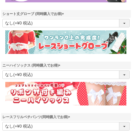
ショート丈グローブ (同時購入でお得)
(
必
須
)
ニーハイソックス (同時購入でお得)
(
必
須
)
レースフリルペチパンツ(同時購入でお得)
(
必