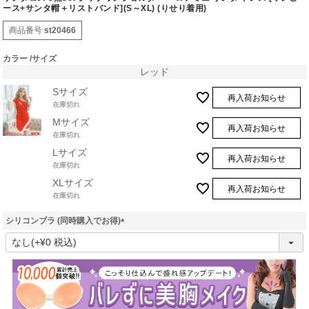
ース+サンタ帽＋リストバンド](S～XL) (りせり着用)
商品番号
st20466
カラー
サイズ
レッド
Sサイズ
再入荷お知らせ
在庫切れ
Mサイズ
再入荷お知らせ
在庫切れ
Lサイズ
再入荷お知らせ
在庫切れ
XLサイズ
再入荷お知らせ
在庫切れ
シリコンブラ (同時購入でお得)
(
必
須
)