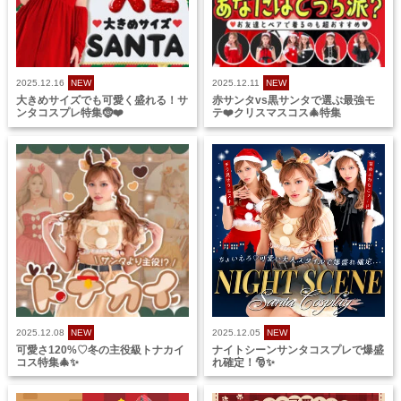
2025.12.16
NEW
2025.12.11
NEW
大きめサイズでも可愛く盛れる！サ
赤サンタvs黒サンタで選ぶ最強モ
ンタコスプレ特集🤶❤️
テ❤️クリスマスコス🎄特集
2025.12.08
NEW
2025.12.05
NEW
可愛さ120%♡冬の主役級トナカイ
ナイトシーンサンタコスプレで爆盛
コス特集🎄✨
れ確定！🎅✨