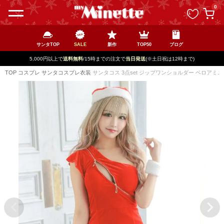
ペー
0
ジト
ップ
へ
サンタTOP
SALE
新作
TOP50
ブログ
5,000円以上で
送料無料
/15時までの注文で
当日発送
(※土日祝は12時まで)
TOP
コスプレ
サンタコスプレ衣装
サンタコス 3点set ジップワンショルダー ベロアミニ 