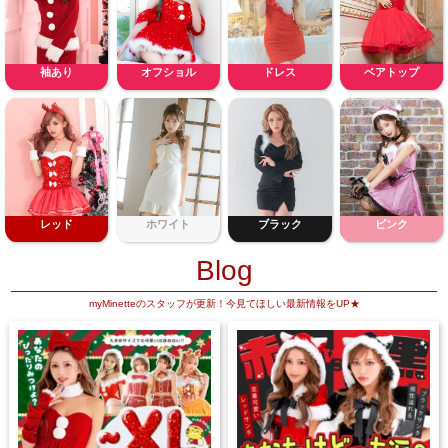
袖あり
オフショル
ドレス
ベアトップ
レッド
ホワイト
ブラック
ピンク
Blog
myMinetteのスタッフが更新！今見てほしい最新情報をUP★