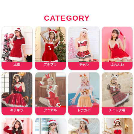
CATEGORY
王道
プチプラ
ギャル
ふわふわ
キラキラ
アニマル
トナカイ
チェック柄