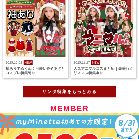
2025.12.02
NEW
2025.11.27
NEW
袖ありでぬくぬく可愛い☃️💕あざと
人気アニマルコスまとめ｜爆盛れク
コスプレ特集🎅✨
リスマス特集🎄✨
サンタ特集をもっとみる
MEMBER