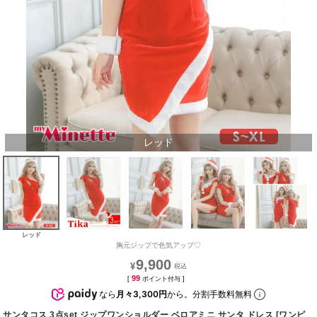
レッド
レッド
胸元ジップで色気アップ♡
9,900
¥
99
[
ポイント付与 ]
なら
月々3,300円
から。分割手数料無料
サンタコス 3点set ジップワンショルダー ベロアミニ サンタ ドレス [ワンピ