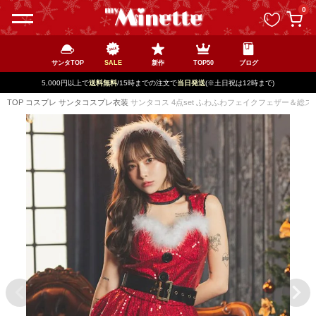
ペー
0
ジト
ップ
へ
サンタTOP
SALE
新作
TOP50
ブログ
5,000円以上で
送料無料
/15時までの注文で
当日発送
(※土日祝は12時まで)
TOP
コスプレ
サンタコスプレ衣装
サンタコス 4点set ふわふわフェイクフェザー＆総