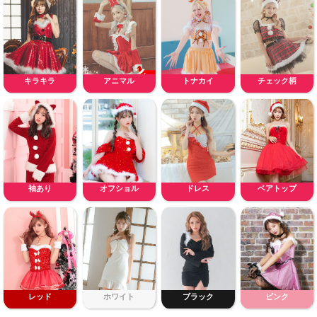
キラキラ
アニマル
トナカイ
チェック柄
袖あり
オフショル
ドレス
ベアトップ
レッド
ホワイト
ブラック
ピンク