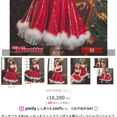
レッド
レッド
注目の的間違いなし☆
16,280
¥
163
[
ポイント付与 ]
なら
月々5,426円
から。分割手数料無料
サンタコス 4点set ふわふわフェイクフェザー＆総スパンコールゴージャスフ