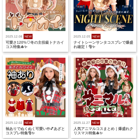
2025.12.08
NEW
2025.12.05
NEW
可愛さ120%♡冬の主役級トナカイ
ナイトシーンサンタコスプレで爆盛
コス特集🎄✨
れ確定！🎅✨
2025.12.02
NEW
2025.11.27
NEW
袖ありでぬくぬく可愛い☃️💕あざと
人気アニマルコスまとめ｜爆盛れク
コスプレ特集🎅✨
リスマス特集🎄✨