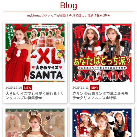
Blog
myMinetteのスタッフが更新！今見てほしい最新情報をUP★
2025.12.16
NEW
2025.12.11
NEW
大きめサイズでも可愛く盛れる！サ
赤サンタvs黒サンタで選ぶ最強モ
ンタコスプレ特集🤶❤️
テ❤️クリスマスコス🎄特集