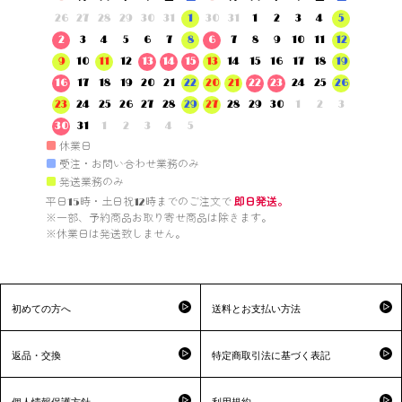
26
27
28
29
30
31
1
30
31
1
2
3
4
5
2
3
4
5
6
7
8
6
7
8
9
10
11
12
9
10
11
12
13
14
15
13
14
15
16
17
18
19
16
17
18
19
20
21
22
20
21
22
23
24
25
26
23
24
25
26
27
28
29
27
28
29
30
1
2
3
30
31
1
2
3
4
5
■
休業日
■
受注・お問い合わせ業務のみ
■
発送業務のみ
平日15時・土日祝12時までのご注文で 
即日発送。
※一部、予約商品お取り寄せ商品は除きます。

※休業日は発送致しません。

初めての方へ
送料とお支払い方法
返品・交換
特定商取引法に基づく表記
個人情報保護方針
利用規約