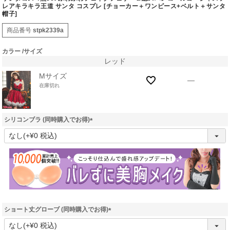
レアキラキラ王道 サンタ コスプレ [チョーカー＋ワンピース+ベルト＋サンタ
帽子]
商品番号
stpk2339a
カラー
サイズ
レッド
Mサイズ
—
在庫切れ
シリコンブラ (同時購入でお得)
(
必
須
)
ショート丈グローブ (同時購入でお得)
(