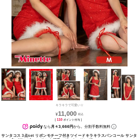
キラキラで可愛い☆
11,000
¥
110
[
ポイント付与 ]
なら
月々3,666円
から。分割手数料無料
サンタコス 3点set リボンモチーフ付きツイードキラキラスパンコール サンタ