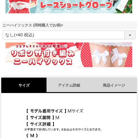
ニーハイソックス (同時購入でお得)
(
必
須
)
サイズ
アイテム詳細
商品イメージ