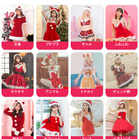
王道
プチプラ
ギャル
ふわふわ
キラキラ
アニマル
トナカイ
チェック柄
袖あり
オフショル
ドレス
ベアトップ