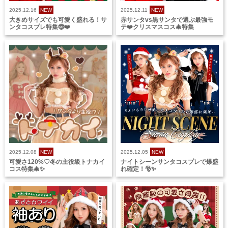
2025.12.16
NEW
2025.12.11
NEW
大きめサイズでも可愛く盛れる！サ
赤サンタvs黒サンタで選ぶ最強モ
ンタコスプレ特集🤶❤️
テ❤️クリスマスコス🎄特集
2025.12.08
NEW
2025.12.05
NEW
可愛さ120%♡冬の主役級トナカイ
ナイトシーンサンタコスプレで爆盛
コス特集🎄✨
れ確定！🎅✨