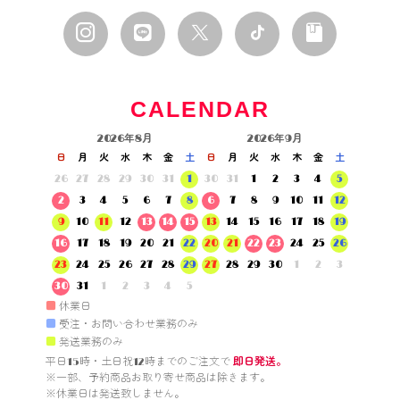
CALENDAR
2026年8月
2026年9月
日
月
火
水
木
金
土
日
月
火
水
木
金
土
26
27
28
29
30
31
1
30
31
1
2
3
4
5
2
3
4
5
6
7
8
6
7
8
9
10
11
12
9
10
11
12
13
14
15
13
14
15
16
17
18
19
16
17
18
19
20
21
22
20
21
22
23
24
25
26
23
24
25
26
27
28
29
27
28
29
30
1
2
3
30
31
1
2
3
4
5
■
休業日
■
受注・お問い合わせ業務のみ
■
発送業務のみ
平日15時・土日祝12時までのご注文で 
即日発送。
※一部、予約商品お取り寄せ商品は除きます。

※休業日は発送致しません。
