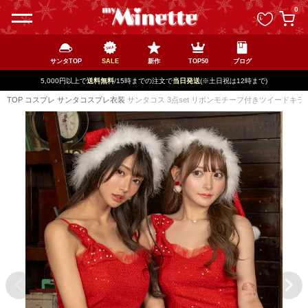
ペー
0
ジト
ップ
へ
サンタTOP
SALE
新作
TOP50
ブログ
5,000円以上で
送料無料
/15時までの注文で
当日発送
(※土日祝は12時まで)
TOP
コスプレ
サンタコスプレ衣装
サンタコス 3点set リボンモチーフ付きツイードキラ