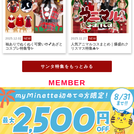
2025.12.02
NEW
2025.11.27
NEW
袖ありでぬくぬく可愛い☃️💕あざと
人気アニマルコスまとめ｜爆盛れク
コスプレ特集🎅✨
リスマス特集🎄✨
サンタ特集をもっとみる
MEMBER