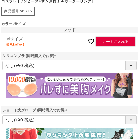
コスプレ [ワンピース+サンタ帽子＋ガーターリング]
商品番号
st9715
カラー
サイズ
レッド
Mサイズ
カートに入れる
残りわずか！
シリコンブラ (同時購入でお得)
(
必
須
)
ショート丈グローブ (同時購入でお得)
(
必
須
)