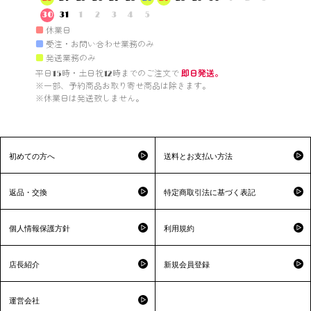
30
31
1
2
3
4
5
■
休業日
■
受注・お問い合わせ業務のみ
■
発送業務のみ
平日15時・土日祝12時までのご注文で 
即日発送。
※一部、予約商品お取り寄せ商品は除きます。

※休業日は発送致しません。

初めての方へ
送料とお支払い方法
返品・交換
特定商取引法に基づく表記
個人情報保護方針
利用規約
店長紹介
新規会員登録
運営会社