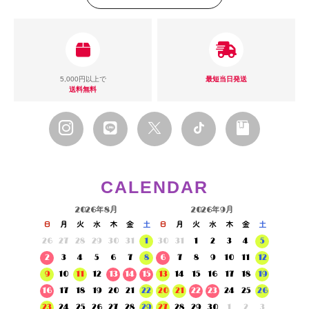
5,000円以上で
最短当日発送
送料無料
CALENDAR
2026年8月
2026年9月
日
月
火
水
木
金
土
日
月
火
水
木
金
土
26
27
28
29
30
31
1
30
31
1
2
3
4
5
2
3
4
5
6
7
8
6
7
8
9
10
11
12
9
10
11
12
13
14
15
13
14
15
16
17
18
19
16
17
18
19
20
21
22
20
21
22
23
24
25
26
23
24
25
26
27
28
29
27
28
29
30
1
2
3