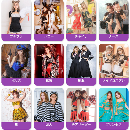
プチプラ
バニー
チャイナ
ナース
ポリス
花魁
制服
メイドコスプレ
鬼
囚人
チアリーダー
プリンセス