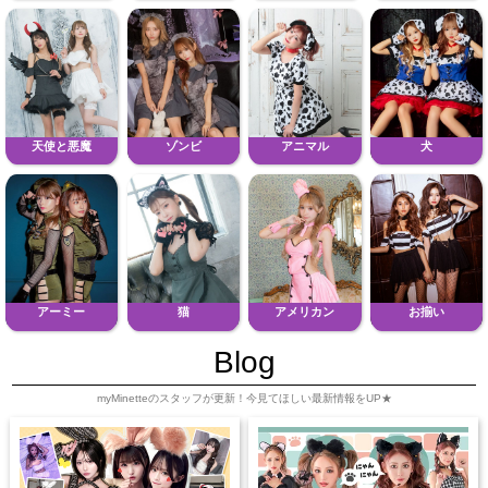
天使と悪魔
ゾンビ
アニマル
犬
アーミー
猫
アメリカン
お揃い
Blog
myMinetteのスタッフが更新！今見てほしい最新情報をUP★