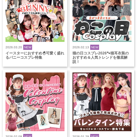
2026.03.20
NEW
2026.02.13
NEW
イースターにおすすめ🐣可愛く盛れ
猫の日コスプレ2026🐾猫耳衣装の
るバニーコスプレ特集
おすすめ＆人気トレンドを徹底解
説！
2026.02.09
NEW
2026.01.29
NEW