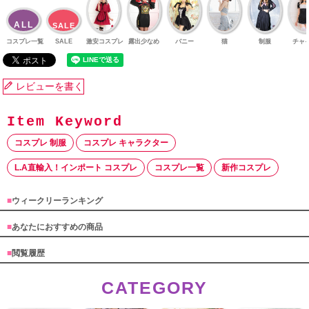
ALL
SALE
コスプレ一覧
SALE
激安コスプレ
露出少なめ
バニー
猫
制服
チャ
レビューを書く
コスプレ 制服
コスプレ キャラクター
L.A直輸入！インポート コスプレ
コスプレ一覧
新作コスプレ
■
ウィークリーランキング
■
あなたにおすすめの商品
■
閲覧履歴
CATEGORY