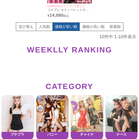
myMinetteのコスプレで誰よりも可愛く♪
コスプレ セクシーレッドネタ
デビル インポートハロウィン
14,080
¥
コスプレ3点セット [ボディス
ーツ+カチューシャ+しっぽ](S
～L)
並び替え
人気順
価格が安い順
価格が高い順
新着順
10
件中
1
-
10
件表示
WEEKLLY RANKING
CATEGORY
プチプラ
バニー
チャイナ
ナース