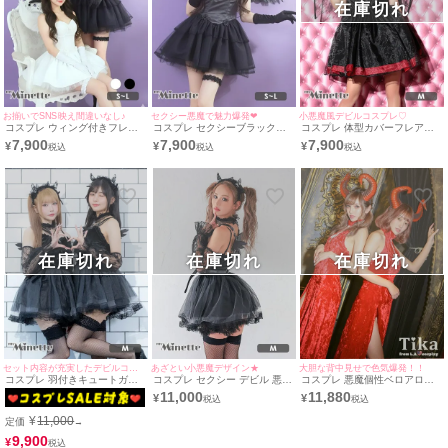
在庫切れ
お揃いでSNS映え間違いなし♪
セクシー悪魔で魅力爆発❤︎
小悪魔風デビルコスプレ♡
コスプレ ウィング付きフレア
コスプレ セクシーブラックフ
コスプレ 体型カバーフレアス
スカートペアベアトップガーリ
レアスカート羽付きデビル [4
カートレースシアーガーリーブ
7,900
7,900
7,900
¥
¥
¥
ー悪魔&天使(S~L)
点セット] (ワンピース/羽/ガー
ラックデビル [3点セット] (ワン
ターリング/グローブ)(S～L)
ピース/カチューシャ/羽根)
在庫切れ
在庫切れ
在庫切れ
セット内容が充実したデビルコスプレ!
あざとい小悪魔デザイン★
大胆な背中見せで色気爆発！！
コスプレ 羽付きキュートガー
コスプレ セクシー デビル 悪魔
コスプレ 悪魔個性ベロアロン
リーブラックデビル [7点セッ
レース 7点セット (ワンピース/
グ丈セクシーペアホラー [2点
11,000
11,880
¥
¥
ト] (ワンピース/チョーカー/ハ
チョーカー/ハーネス/カチュー
セット] (ドレス/ツノ)(S～L)
ーネス/カチューシャ/付け袖/ガ
シャ/付け袖/ガーターリング2
¥
11,000
定価
→
ーターリング2個/ニーハイソッ
個/ニーハイソックス)
クス)
9,900
¥