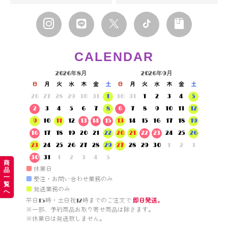
CALENDAR
2026年8月
2026年9月
日
月
火
水
木
金
土
日
月
火
水
木
金
土
26
27
28
29
30
31
1
30
31
1
2
3
4
5
2
3
4
5
6
7
8
6
7
8
9
10
11
12
9
10
11
12
13
14
15
13
14
15
16
17
18
19
16
17
18
19
20
21
22
20
21
22
23
24
25
26
23
24
25
26
27
28
29
27
28
29
30
1
2
3
30
31
1
2
3
4
5
商
■
休業日
品
一
■
受注・お問い合わせ業務のみ
覧
■
発送業務のみ
へ
平日15時・土日祝12時までのご注文で 
即日発送。
※一部、予約商品お取り寄せ商品は除きます。

※休業日は発送致しません。
