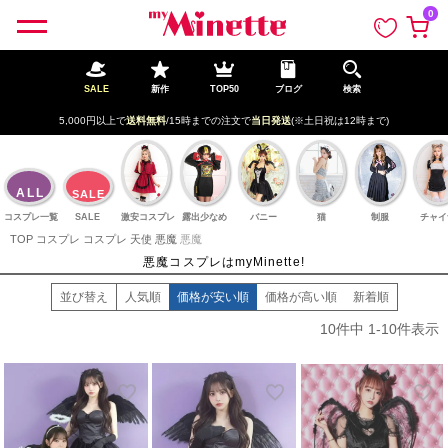
ペー
0
ジト
ップ
へ
SALE
新作
TOP50
ブログ
検索
5,000円以上で
送料無料
/15時までの注文で
当日発送
(※土日祝は12時まで)
ALL
SALE
コスプレ一覧
SALE
激安コスプレ
露出少なめ
バニー
猫
制服
チャイ
TOP
コスプレ
コスプレ 天使 悪魔
悪魔
悪魔コスプレはmyMinette!
並び替え
人気順
価格が安い順
価格が高い順
新着順
10
件中
1
-
10
件表示