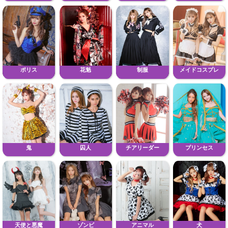
ポリス
花魁
制服
メイドコスプレ
鬼
囚人
チアリーダー
プリンセス
天使と悪魔
ゾンビ
アニマル
犬