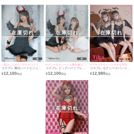
在庫切れ
在庫切れ
在庫切れ
一度はしてみたいデビルコスプレ★
セクシーもキュートも兼ね備え♡
キラキラデザインと大きな羽付きコスプレで映える♪
コスプレ 胸元ハートビジュー
コスプレ ビッグハートフレア
コスプレ セクシースパンコー
マーメイドファーフリルスカー
ファースカートペアセクシーガ
ル付きツインフレアスカートバ
12,100
12,100
12,980
¥
¥
¥
トセットアップセクシーガーリ
ーリーエンジェル&デビル
ットデビル [5点セット] (レオタ
ーブラックデビル [6点セット]
ード/パニエ/カチューシャ/チョ
(ワンピース/カチューシャ/羽/
ーカー/羽)
カフス/ガーターリング/スティ
ック)
在庫切れ