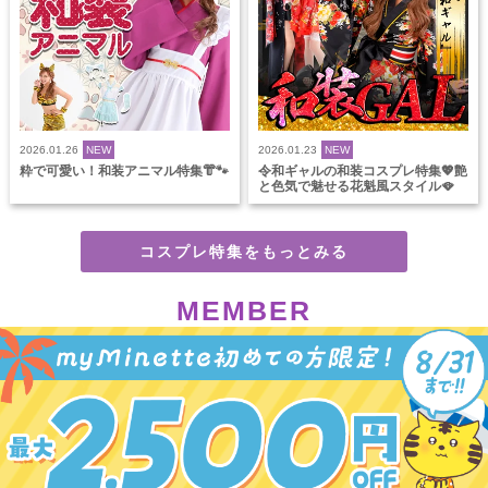
2026.01.26
NEW
2026.01.23
NEW
粋で可愛い！和装アニマル特集👘🐾
令和ギャルの和装コスプレ特集💖艶
と色気で魅せる花魁風スタイル🪭
コスプレ特集をもっとみる
MEMBER