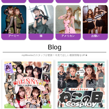
アーミー
猫
アメリカン
お揃い
Blog
myMinetteのスタッフが更新！今見てほしい最新情報をUP★