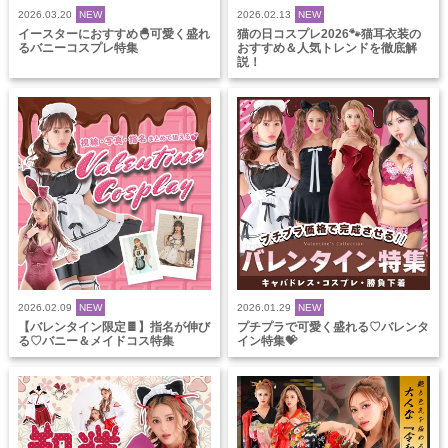
2026.03.20
NEW
2026.02.13
NEW
イースターにおすすめ🐣可愛く盛れ
猫の日コスプレ2026🐾猫耳衣装の
るバニーコスプレ特集
おすすめ＆人気トレンドを徹底解
説！
2026.02.09
NEW
2026.01.29
NEW
【バレンタイン限定🍫】指名が伸び
プチプラで可愛く盛れる♡バレンタ
る♡バニー＆メイドコス特集
イン特集💝