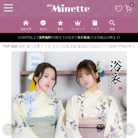
ペー
0
ジト
ップ
へ
浴衣TOP
SALE
新作
ランキング
ブログ
検索
5,000円以上で
送料無料
/15時までの注文で
当日発送
(※土日祝は12時まで)
TOP
浴衣
浴衣 選べる帯 レトロ クリーム地 水彩 菊 ゆかた2点セット (浴衣+平帯or作り帯