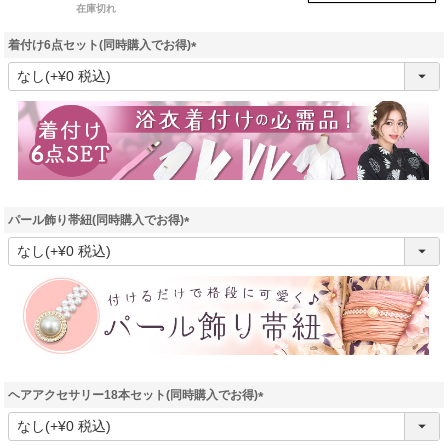
在庫切れ
着付け6点セット(同時購入でお得)
(
必
須
)
パール飾り帯紐(同時購入でお得)
(
必
須
)
ヘアアクセサリー18本セット(同時購入でお得)
(
必