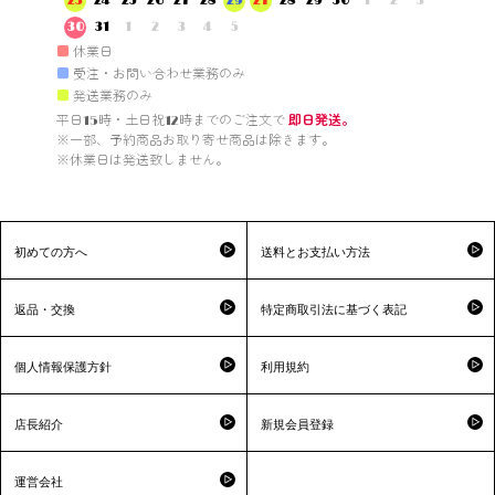
23
24
25
26
27
28
29
27
28
29
30
1
2
3
30
31
1
2
3
4
5
■
休業日
■
受注・お問い合わせ業務のみ
■
発送業務のみ
平日15時・土日祝12時までのご注文で 
即日発送。
※一部、予約商品お取り寄せ商品は除きます。

※休業日は発送致しません。

初めての方へ
送料とお支払い方法
返品・交換
特定商取引法に基づく表記
個人情報保護方針
利用規約
店長紹介
新規会員登録
運営会社