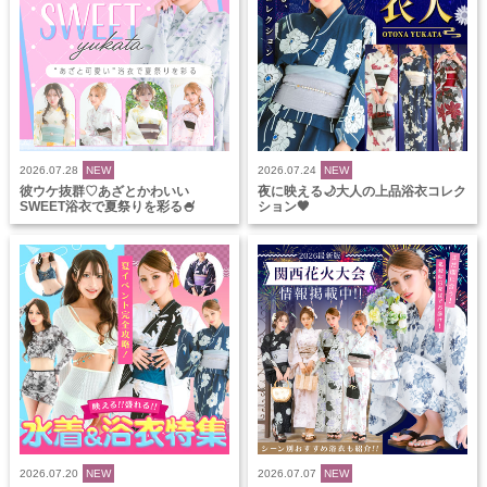
2026.07.28
NEW
2026.07.24
NEW
彼ウケ抜群♡あざとかわいい
夜に映える🌙大人の上品浴衣コレク
SWEET浴衣で夏祭りを彩る🍧
ション🖤
2026.07.20
NEW
2026.07.07
NEW