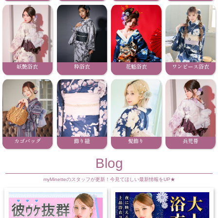
妖艶浴衣
粋浴衣
花魁浴衣
ワンピース浴衣
カゴバッグ
飾り紐
髪飾り
兵児帯
Blog
myMinetteのスタッフが更新！今見てほしい最新情報をUP★