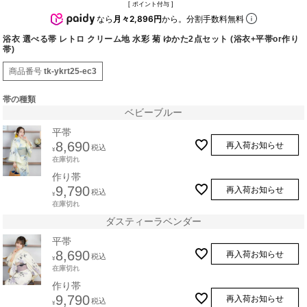
[
ポイント付与 ]
なら
月々2,896円
から。分割手数料無料
浴衣 選べる帯 レトロ クリーム地 水彩 菊 ゆかた2点セット (浴衣+平帯or作り
帯)
商品番号
tk-ykrt25-ec3
帯の種類
ベビーブルー
平帯
8,690
再入荷お知らせ
税込
¥
在庫切れ
作り帯
9,790
再入荷お知らせ
税込
¥
在庫切れ
ダスティーラベンダー
平帯
8,690
再入荷お知らせ
税込
¥
在庫切れ
作り帯
9,790
再入荷お知らせ
税込
¥