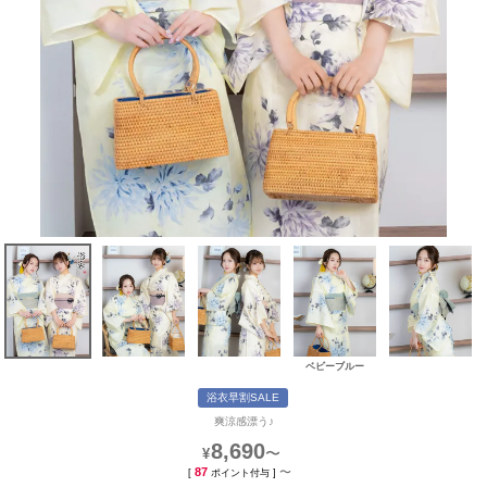
ベビーブルー
浴衣早割SALE
爽涼感漂う♪
8,690
〜
¥
87
〜
[
ポイント付与 ]