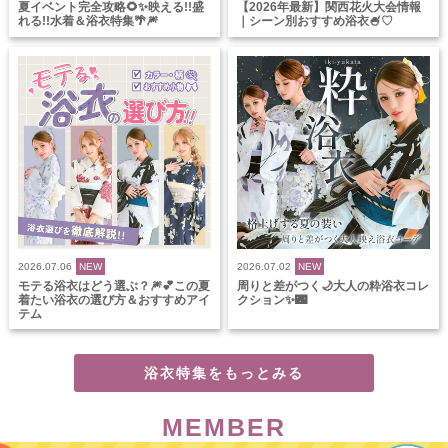
夏イベント完全攻略🌻✨映える!!盛
【2026年最新】関西花火大会情報
れる!!水着＆浴衣特集🌴🎆
｜シーン別おすすめ浴衣🍧♡
2026.07.06
NEW
2026.07.02
NEW
モテる浴衣はどう選ぶ？🎆💕この夏
周りと差がつく🌙大人の粋浴衣コレ
着たい浴衣の選び方＆おすすめアイ
クション✨🌃
テム
浴衣特集をもっとみる
MEMBER