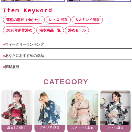
菊柄の浴衣（ゆかた）
レトロ 浴衣
大人キレイ浴衣
2026年新作浴衣
浴衣商品一覧
浴衣セール
■
ウィークリーランキング
■
あなたにおすすめの商品
■
閲覧履歴
CATEGORY
浴衣3点SET
プチプラ浴衣
スウィート浴衣
レトロ浴衣