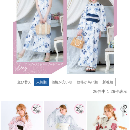
並び替え
人気順
価格が安い順
価格が高い順
新着順
26
件中
1
-
26
件表示