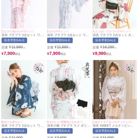
万人ウケ鬼かわデザイン♡
甘かわデザイン♡
大人っぽいフラワーデザイン♡
浴衣 プチプラ 3点セット ワン
浴衣 プチプラ 3点セット ワン
浴衣 プチプラ 2点セット 大人
ピース2way ストライプ 花柄
ピース2way ストライプ 花柄
っぽい 妖艶 ヴィンテージフラ
浴衣早割SALE
浴衣早割SALE
浴衣早割SALE
水彩 SWEET ピンク (ゆかた
水彩 SWEET 水色 ブルベ (ゆか
ワー (ゆかた+兵児帯) (ねおん着
+ワンピース+兵児帯) (ねおん着
た+ワンピース+兵児帯) (みのり
用) | myMinette/マイミネット
¥
11,880
¥
11,880
¥
16,280
定価
定価
定価
→
→
→
用) | myMinette/マイミネット
着用) | myMinette/マイミネッ
ト
7,900
7,900
9,980
¥
¥
¥
着付けも楽ちん♡
甘かわいい雰囲気になれる♡
乙女心くすぐるメルティピンク♪
浴衣 プチプラ 3点セット ワン
浴衣小物 プチプラ ラメ ボリュ
浴衣 SWEET メルティピンク×
ピース2way ストライプ モダン
ーム フリル 飾り ブラック 黒
繊細ホワイトフラワー ゆかた3
浴衣早割SALE
浴衣早割SALE
浴衣早割SALE
花柄 (ゆかた+ワンピース+兵児
ホワイト 白 兵児帯 ｜
点セット(浴衣羽織＋ワンピー
帯) | myMinette/マイミネット
myMinette/マイミネット
ス＋兵児帯)
¥
11,000
¥
3,900
¥
11,000
定価
定価
定価
→
→
→