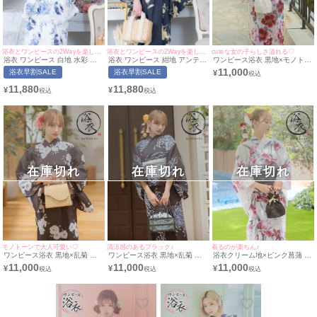
浴衣とワンピースの2Wayを楽しめる♪
浴衣とワンピースの2Wayを楽しめる♪
cuteな女の子らしさ溢れる♡
浴衣 ワンピース 白地 水彩 ニ
浴衣 ワンピース 紺地 アンティ
ワンピース浴衣 黒地×モノトー
ュアンスフラワー ゆかた3点セ
ーク 百合 ゆかた3点セット (浴
ン桜 ゆかた3点セット (浴衣羽
11,000
浴衣早割SALE
浴衣早割SALE
¥
ット (浴衣羽織+ワンピース+兵
衣羽織+ワンピース+兵児帯)
織+ワンピース+兵児帯)
児帯)
11,880
11,880
¥
¥
在庫切れ
在庫切れ
在庫切れ
モノトーンで大人可愛い♡
清涼感のあるブラック♪
着るのが楽ちん♪
ワンピース浴衣 黒地×乱菊 ゆ
ワンピース浴衣 黒地×乱菊 ゆ
浴衣クリーム地×ピンク菖蒲 ゆ
かた3点セット (浴衣羽織+ワン
かた3点セット(浴衣羽織+ワン
かた3点セット (浴衣羽織+ワン
11,000
11,000
11,000
¥
¥
¥
ピース+兵児帯)
ピース+兵児帯)
ピース+兵児帯)