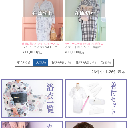
在庫切れ
在庫切れ
簡単に着れちゃうワンピース浴衣♡
ガーリーなチェック柄でお洒落映え♪
ワンピース浴衣 SWEET クリ
浴衣 レトロ ワンピース浴衣 モ
ーム地×牡丹 ゆかた3点セット
ノトーン×チェック ゆかた3点
11,000
11,000
¥
¥
(浴衣羽織+ワンピース+兵児帯)
セット(浴衣羽織＋ワンピース
＋兵児帯)
並び替え
人気順
価格が安い順
価格が高い順
新着順
26
件中
1
-
26
件表示