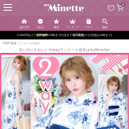
ペー
0
ジト
ップ
へ
浴衣TOP
SALE
新作
ランキング
ブログ
検索
5,000円以上で
送料無料
/15時までの注文で
当日発送
(※土日祝は12時まで)
TOP
浴衣
ワンピース浴衣
安いのにかわいい!2wayワンピース浴衣はmyMinette!