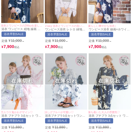
浴衣とワンピースの2Wayを楽しめる♪
２way 浴衣とワンピースの良いとこどり♪
夏らしい爽やかな浴衣♪
浴衣 ワンピース 紺地 線画 ポ
ワンピース浴衣 レトロ 緑地×
ワンピース浴衣 線画×ホワイト
ピー ゆかた3点セット (浴衣羽
イエロー花火 ゆかた3点セット
ポピー ゆかた3点セット (浴衣
浴衣早割SALE
浴衣早割SALE
浴衣早割SALE
織+ワンピース+兵児帯)
(浴衣+ワンピース＋兵児帯)
羽織+ワンピース+兵児帯)
¥
11,000
¥
11,000
¥
11,000
定価
定価
定価
→
→
→
7,900
7,900
7,900
¥
¥
¥
在庫切れ
在庫切れ
在庫切れ
万人ウケ鬼かわデザイン♡
涼しげブルーが可愛い♡
落ち着いた大人の雰囲気♡
浴衣 プチプラ 3点セット ワン
浴衣プチプラ3点セットワンピ
浴衣 プチプラ 3点セット ワン
ピース2way ストライプ 花柄
ース2way水彩SWEET青 (ゆか
ピース 2way 古典レトロ アン
浴衣早割SALE
浴衣早割SALE
浴衣早割SALE
水彩 SWEET ピンク (ゆかた
た+ワンピース+兵児帯) (みのり
ティーク ネイビー (ゆかた+ワ
+ワンピース+兵児帯) (ねおん着
着用) | myMinette/マイミネッ
ンピース+兵児帯)(ねおん着用) |
¥
11,880
¥
11,880
¥
11,880
定価
定価
定価
→
→
→
用) | myMinette/マイミネット
ト
myMinette/マイミネット