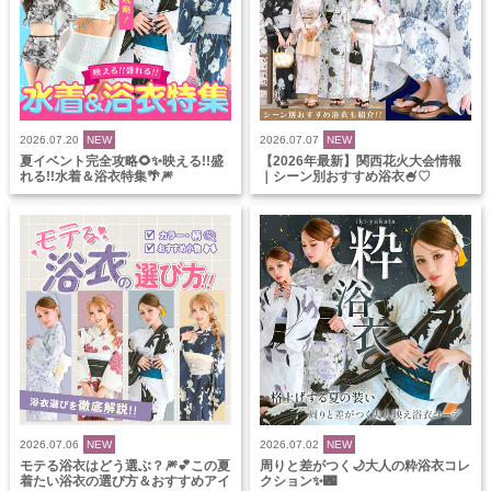
2026.07.20
NEW
2026.07.07
NEW
夏イベント完全攻略🌻✨映える!!盛
【2026年最新】関西花火大会情報
れる!!水着＆浴衣特集🌴🎆
｜シーン別おすすめ浴衣🍧♡
2026.07.06
NEW
2026.07.02
NEW
モテる浴衣はどう選ぶ？🎆💕この夏
周りと差がつく🌙大人の粋浴衣コレ
着たい浴衣の選び方＆おすすめアイ
クション✨🌃