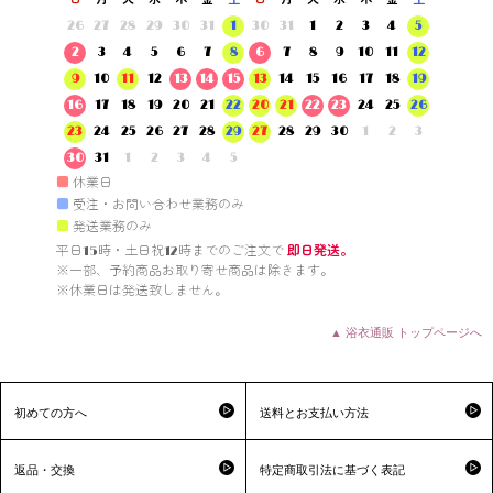
26
27
28
29
30
31
1
30
31
1
2
3
4
5
2
3
4
5
6
7
8
6
7
8
9
10
11
12
9
10
11
12
13
14
15
13
14
15
16
17
18
19
16
17
18
19
20
21
22
20
21
22
23
24
25
26
23
24
25
26
27
28
29
27
28
29
30
1
2
3
30
31
1
2
3
4
5
■
休業日
■
受注・お問い合わせ業務のみ
■
発送業務のみ
平日15時・土日祝12時までのご注文で 
即日発送。
※一部、予約商品お取り寄せ商品は除きます。

※休業日は発送致しません。

▲ 浴衣通販 トップページへ
初めての方へ
送料とお支払い方法
返品・交換
特定商取引法に基づく表記