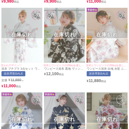
9,980
9,900
11,000
¥
¥
¥
在庫切れ
在庫切れ
在庫切れ
浴衣とワンピースの2Wayを楽しめる♪
浴衣とワンピースの2Wayを楽しめる♪
甘かわデザイン♡
ワンピース浴衣 黒地 ヴィンテ
ワンピース浴衣 白地 水彩 ニュ
浴衣 プチプラ 3点セット ワン
ージフラワー モノトーン 簡単
アンス ピンクフラワー 簡単 一
ピース2way ストライプ 花柄
12,100
浴衣早割SALE
浴衣早割SALE
¥
一人で着れる SWEETシリーズ
人で着れる SWEETシリーズ 3
水彩 SWEET ピンク (ゆかた
3点セット 上ノ堀結愛着用 (ゆ
点セット 上ノ堀結愛着用 (ゆか
+ワンピース+兵児帯) (ねおん着
¥
11,880
11,880
定価
→
¥
かた羽織・ワンピース・兵児
た羽織・ワンピース・兵児帯)
用) | myMinette/マイミネット
帯)
11,000
¥
在庫切れ
在庫切れ
在庫切れ