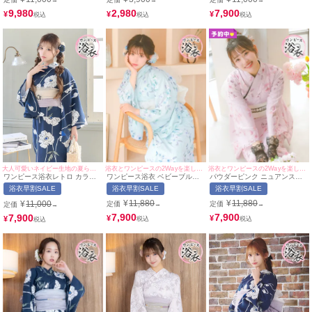
9,980
2,980
7,900
¥
¥
¥
浴衣とワンピースの2Wayを楽しめる♪
浴衣とワンピースの2Wayを楽しめる♪
大人可愛いネイビー生地の夏らしい爽やかな浴衣♪
ワンピース浴衣 ベビーブルー
パウダーピンク ニュアンスフ
ワンピース浴衣レトロ カラフ
ニュアンスフラワー 簡単 一人
ラワー 簡単 一人で着れる
ル華やか花火 ゆかた3点セット
浴衣早割SALE
浴衣早割SALE
浴衣早割SALE
で着れる SWEETシリーズ 3点
SWEETシリーズ 3点セット 上
(浴衣+ワンピース+兵児帯)
セット 上ノ堀結愛着用 (ゆかた
ノ堀結愛着用 (ゆかた羽織・ワ
¥
11,880
¥
11,880
¥
11,000
定価
定価
定価
→
→
→
羽織・ワンピース・兵児帯)
ンピース・兵児帯)
7,900
7,900
7,900
¥
¥
¥