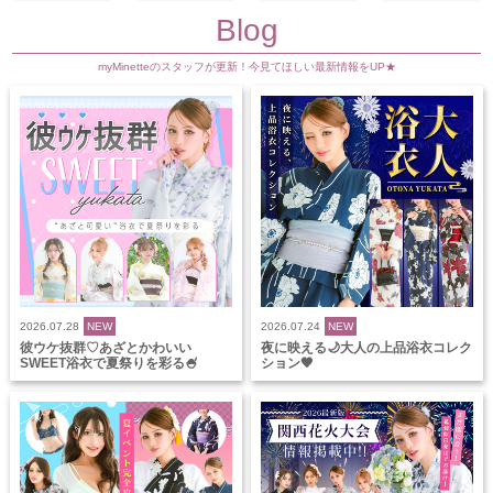
Blog
myMinetteのスタッフが更新！今見てほしい最新情報をUP★
2026.07.28
NEW
2026.07.24
NEW
彼ウケ抜群♡あざとかわいい
夜に映える🌙大人の上品浴衣コレク
SWEET浴衣で夏祭りを彩る🍧
ション🖤