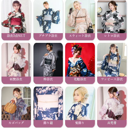
浴衣3点SET
プチプラ浴衣
スウィート浴衣
レトロ浴衣
妖艶浴衣
粋浴衣
花魁浴衣
ワンピース浴衣
カゴバッグ
飾り紐
髪飾り
兵児帯