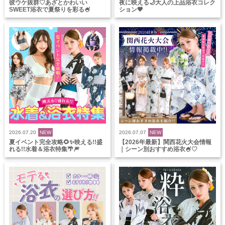
彼ウケ抜群♡あざとかわいい
夜に映える🌙大人の上品浴衣コレク
SWEET浴衣で夏祭りを彩る🍧
ション🖤
2026.07.20
NEW
2026.07.07
NEW
夏イベント完全攻略🌻✨映える!!盛
【2026年最新】関西花火大会情報
れる!!水着＆浴衣特集🌴🎆
｜シーン別おすすめ浴衣🍧♡