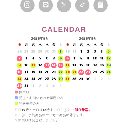
CALENDAR
2026年8月
2026年9月
日
月
火
水
木
金
土
日
月
火
水
木
金
土
26
27
28
29
30
31
1
30
31
1
2
3
4
5
2
3
4
5
6
7
8
6
7
8
9
10
11
12
9
10
11
12
13
14
15
13
14
15
16
17
18
19
16
17
18
19
20
21
22
20
21
22
23
24
25
26
23
24
25
26
27
28
29
27
28
29
30
1
2
3
30
31
1
2
3
4
5
■
休業日
■
受注・お問い合わせ業務のみ
■
発送業務のみ
平日15時・土日祝12時までのご注文で 
即日発送。
※一部、予約商品お取り寄せ商品は除きます。

※休業日は発送致しません。
