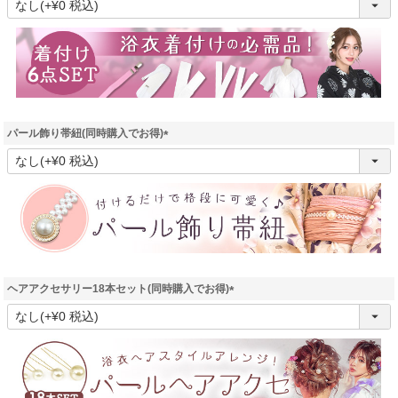
必
須
)
パール飾り帯紐(同時購入でお得)
(
必
須
)
ヘアアクセサリー18本セット(同時購入でお得)
(
必
須
)