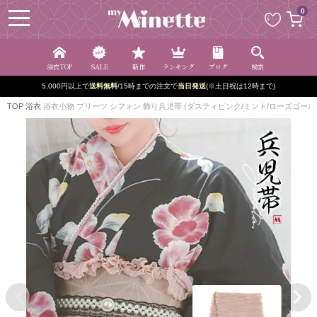
ペー
0
ジト
ップ
へ
浴衣TOP
SALE
新作
ランキング
ブログ
検索
5,000円以上で
送料無料
/15時までの注文で
当日発送
(※土日祝は12時まで)
TOP
浴衣
浴衣小物 プリーツ シフォン 飾り兵児帯 (ダスティピンク/ミント/ローズゴール