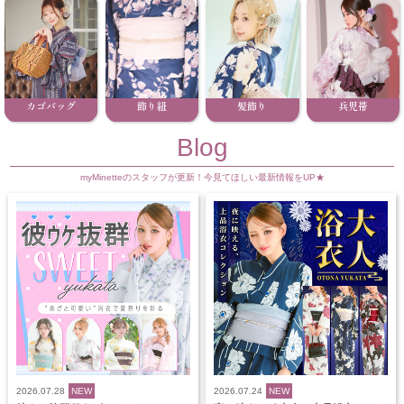
カゴバッグ
飾り紐
髪飾り
兵児帯
Blog
myMinetteのスタッフが更新！今見てほしい最新情報をUP★
2026.07.28
NEW
2026.07.24
NEW