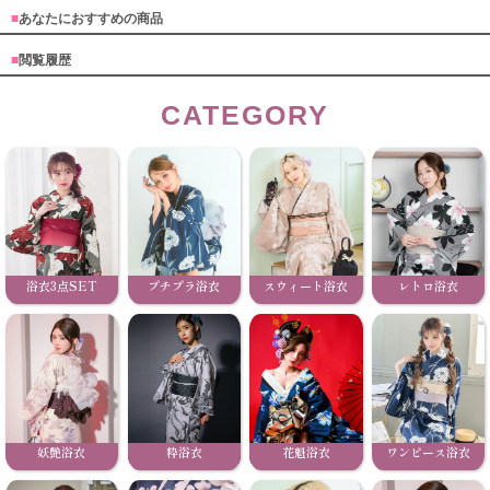
■
あなたにおすすめの商品
■
閲覧履歴
CATEGORY
浴衣3点SET
プチプラ浴衣
スウィート浴衣
レトロ浴衣
妖艶浴衣
粋浴衣
花魁浴衣
ワンピース浴衣