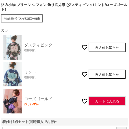
浴衣小物 プリーツ シフォン 飾り兵児帯 (ダスティピンク/ミント/ローズゴール
ド)
商品番号
tk-ykg25-oph
カラー
ダスティピンク
再入荷お知らせ
在庫切れ
ミント
再入荷お知らせ
在庫切れ
ローズゴールド
カートに入れる
残りわずか！
着付け6点セット(同時購入でお得)
(