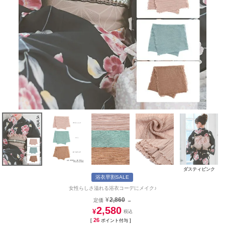
ダスティピンク
浴衣早割SALE
女性らしさ溢れる浴衣コーデにメイク♪
¥
2,860
定価
→
2,580
¥
26
[
ポイント付与 ]