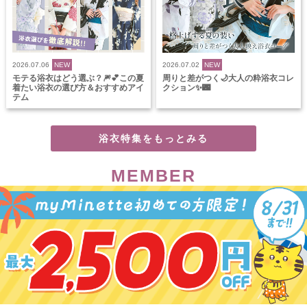
2026.07.06
NEW
2026.07.02
NEW
モテる浴衣はどう選ぶ？🎆💕この夏
周りと差がつく🌙大人の粋浴衣コレ
着たい浴衣の選び方＆おすすめアイ
クション✨🌃
テム
浴衣特集をもっとみる
MEMBER