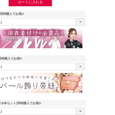
カートに入れる
(同時購入でお得)
(
必
須
)
同時購入でお得)
(
必
須
)
18本セット(同時購入でお得)
(
必