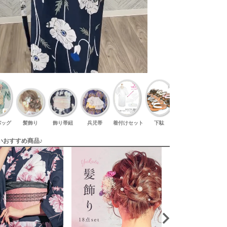
バッグ
髪飾り
飾り帯紐
兵児帯
着付けセット
下駄
足袋
いおすすめ商品♪