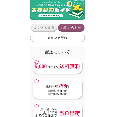
よくある質問
お問い合わせ
メルマガ登録
配送について
5,000
送料無料
円以上で
799
送料一律
円
※離島は1,099円
※沖縄は2,000円
月〜金 15時
当日出荷
土日 12時
までのご注文で