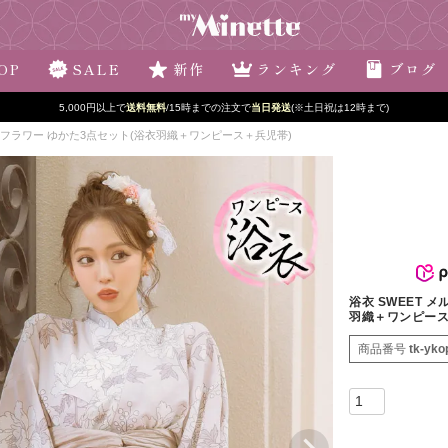
OP
SALE
新作
ランキング
ブログ
5,000円以上で
送料無料
/15時までの注文で
当日発送
(※土日祝は12時まで)
トフラワー ゆかた3点セット(浴衣羽織＋ワンピース＋兵児帯)
浴衣 SWEET 
羽織＋ワンピース
商品番号
tk-yko