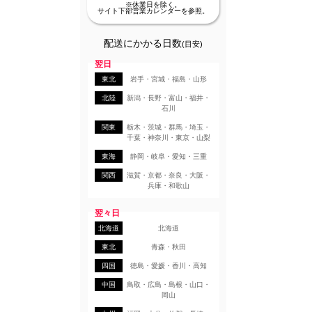
※休業日を除く。
サイト下部営業カレンダーを参照。
配送にかかる日数
(目安)
翌日
東北
岩手・宮城・福島・山形
北陸
新潟・長野・富山・福井・
石川
関東
栃木・茨城・群馬・埼玉・
千葉・神奈川・東京・山梨
東海
静岡・岐阜・愛知・三重
関西
滋賀・京都・奈良・大阪・
兵庫・和歌山
翌々日
北海道
北海道
東北
青森・秋田
四国
徳島・愛媛・香川・高知
中国
鳥取・広島・島根・山口・
岡山