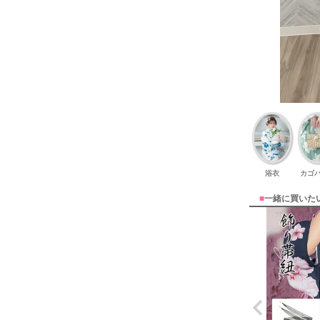
浴衣
カゴ
■
一緒に買いた