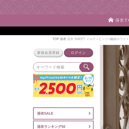
浴衣T
TOP
浴衣
浴衣 SWEET メルティピンク×繊細ホワイ
新規会員登録
ログイン
浴衣SALE
浴衣ランキング50