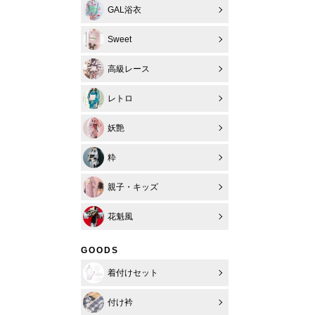
GAL浴衣
Sweet
高級レース
レトロ
妖艶
粋
親子・キッズ
花魁風
GOODS
着付けセット
付け衿