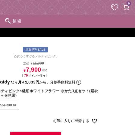
ペー
0
ジト
ップ
検索
へ
浴衣早割SALE
乙女心くすぐるメルティピンク♪
¥
11,000
定価
→
7,900
¥
79
[
ポイント付与 ]
なら
月々2,633円
から。分割手数料無料
メルティピンク×繊細ホワイトフラワー ゆかた3点セット(浴衣
＋兵児帯)
p24-t003a
お気に入りに登録する