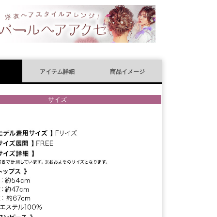
須
)
アイテム詳細
商品イメージ
-サイズ-