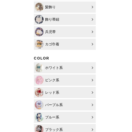
髪飾り
飾り帯紐
兵児帯
カゴ巾着
COLOR
ホワイト系
ピンク系
レッド系
パープル系
ブルー系
ブラック系