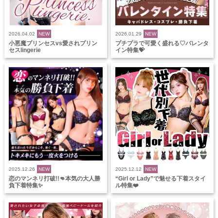
2026.04.02
NEW
2026.01.29
NEW
小悪魔プリンセスvs愛されプリン
プチプラで可愛く盛れる♡バレンタ
セスlingerie
イン特集💝
2025.12.26
NEW
2025.12.12
NEW
恋のマンネリ打破!!👊本気の大人勝
“Girl or Lady”で魅せる下着スタイ
負下着特集✨
ル特集❤️