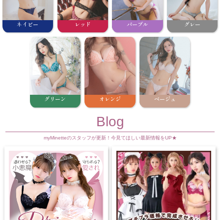
ネイビー
レッド
パープル
グレー
グリーン
オレンジ
ベージュ
Blog
myMinetteのスタッフが更新！今見てほしい最新情報をUP★