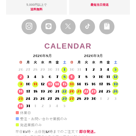
5,000円以上で
最短当日発送
送料無料
CALENDAR
2026年8月
2026年9月
日
月
火
水
木
金
土
日
月
火
水
木
金
土
26
27
28
29
30
31
1
30
31
1
2
3
4
5
2
3
4
5
6
7
8
6
7
8
9
10
11
12
9
10
11
12
13
14
15
13
14
15
16
17
18
19
16
17
18
19
20
21
22
20
21
22
23
24
25
26
23
24
25
26
27
28
29
27
28
29
30
1
2
3
30
31
1
2
3
4
5
■
休業日
■
受注・お問い合わせ業務のみ
■
発送業務のみ
平日15時・土日祝12時までのご注文で 
即日発送。