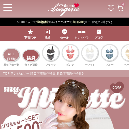
ペー
0
ジト
ップ
へ
5,000円以上で
送料無料
/15時までの注文で
当日発送
(※土日祝は12時まで)
下着TOP
福袋
セール
ブログ
シリコンブラ
ALL
福袋
ITEM
勝負下着一覧
超トク福袋
ブラック
ピンク
ホワイト
ブルー
ベ
TOP
ランジェリー
勝負下着新作特集
勝負下着新作特集6