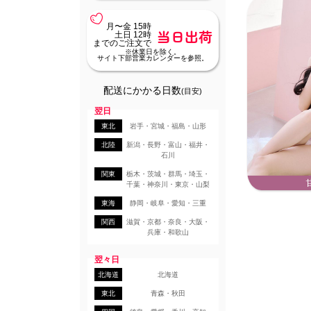
月〜金 15時
当日出荷
土日 12時
までのご注文で
※休業日を除く。
サイト下部営業カレンダーを参照。
配送にかかる日数
(目安)
翌日
東北
岩手・宮城・福島・山形
北陸
新潟・長野・富山・福井・
石川
関東
栃木・茨城・群馬・埼玉・
千葉・神奈川・東京・山梨
東海
静岡・岐阜・愛知・三重
関西
滋賀・京都・奈良・大阪・
兵庫・和歌山
翌々日
北海道
北海道
東北
青森・秋田