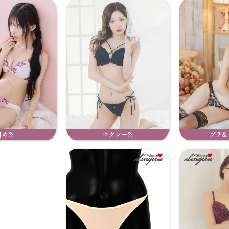
甘め系
セクシー系
ブラ&