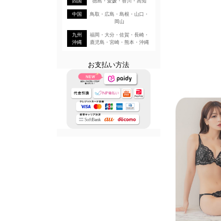
四国
徳島・愛媛・香川・高知
中国
鳥取・広島・島根・山口・
岡山
九州
福岡・大分・佐賀・長崎・
沖縄
鹿児島・宮崎・熊本・沖縄
お支払い方法