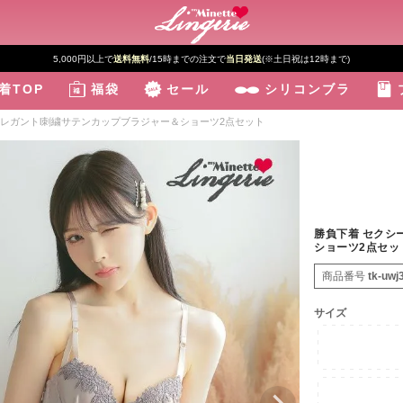
5,000円以上で
送料無料
/15時までの注文で
当日発送
(※土日祝は12時まで)
着TOP
福袋
セール
シリコンブラ
エレガントl刺繍サテンカップブラジャー＆ショーツ2点セット
勝負下着 セクシ
ショーツ2点セッ
商品番号
tk-uwj
サイズ