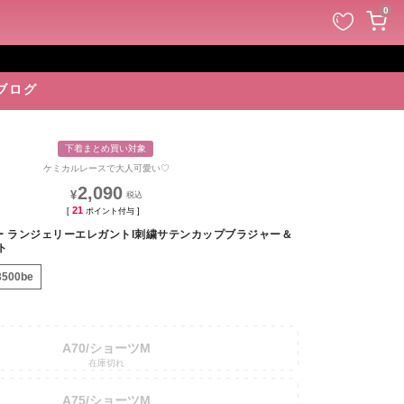
ペー
0
ジト
ップ
へ
ブログ
下着まとめ買い対象
ケミカルレースで大人可愛い♡
2,090
¥
21
[
ポイント付与 ]
ー ランジェリーエレガントl刺繍サテンカップブラジャー＆
ト
3500be
A70/ショーツM
在庫切れ
A75/ショーツM