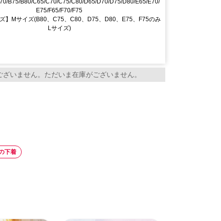
70/B75/B80/C65/C70/C75/C80/D65/D70/D75/D80/E65/E70/
E75/F65/F70/F75
】Mサイズ(B80、C75、C80、D75、D80、E75、F75のみ
Lサイズ)
ございません。ただいま在庫がございません。
の下着