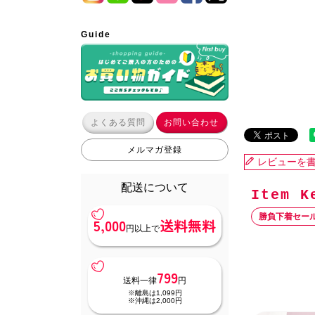
Guide
よくある質問
お問い合わせ
メルマガ登録
レビューを
配送について
勝負下着セー
5,000
送料無料
円以上で
799
送料一律
円
※離島は1,099円
※沖縄は2,000円