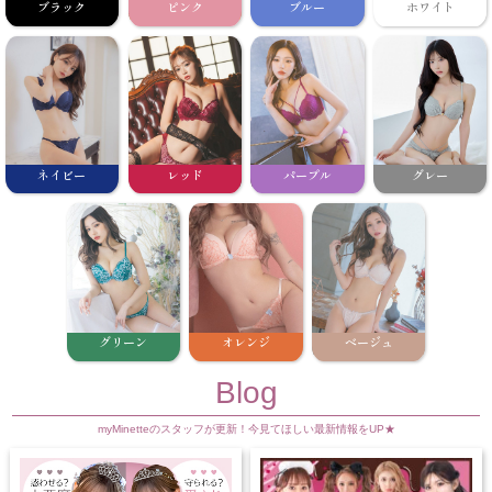
ブラック
ピンク
ブルー
ホワイト
ネイビー
レッド
パープル
グレー
グリーン
オレンジ
ベージュ
Blog
myMinetteのスタッフが更新！今見てほしい最新情報をUP★