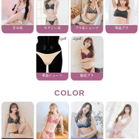
甘め系
セクシー系
ブラ&ショーツ
単品ブラ
単品ショーツ
脇高ブラ
COLOR