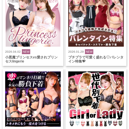
2026.04.02
NEW
2026.01.29
NEW
小悪魔プリンセスvs愛されプリン
プチプラで可愛く盛れる♡バレンタ
セスlingerie
イン特集💝