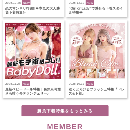
2025.12.26
NEW
2025.12.12
NEW
恋のマンネリ打破!!👊本気の大人勝
“Girl or Lady”で魅せる下着スタイ
負下着特集✨
ル特集❤️
2025.11.28
NEW
2025.10.17
NEW
最新ベビードール特集｜色気も可愛
淡くとろけるブラッシュ特集『ドレ
さも叶うモテランジェリー♪
ス&下着』
勝負下着特集をもっとみる
MEMBER