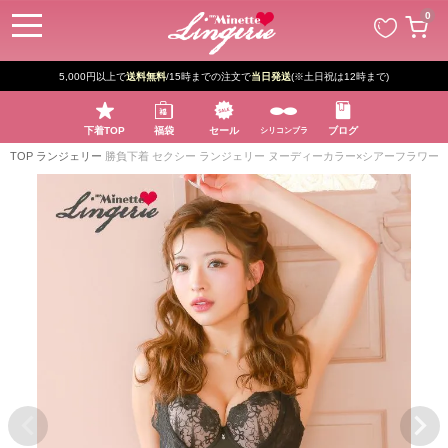
ペー
0
ジト
ップ
へ
5,000円以上で
送料無料
/15時までの注文で
当日発送
(※土日祝は12時まで)
下着TOP
福袋
セール
ブログ
シリコンブラ
TOP
ランジェリー
勝負下着 セクシー ランジェリー ヌーディーカラー×シアーフラワー