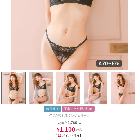
特別価格
下着まとめ買い対象
色気が溢れるランジェリー♡
¥
1,760
定価
→
1,100
¥
11
[
ポイント付与 ]