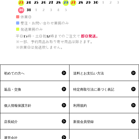
23
24
25
26
27
28
29
27
28
29
30
1
2
3
30
31
1
2
3
4
5
■
休業日
■
受注・お問い合わせ業務のみ
■
発送業務のみ
平日15時・土日祝12時までのご注文で 
即日発送。
※一部、予約商品お取り寄せ商品は除きます。

※休業日は発送致しません。

初めての方へ
送料とお支払い方法
返品・交換
特定商取引法に基づく表記
個人情報保護方針
利用規約
店長紹介
新規会員登録
運営会社