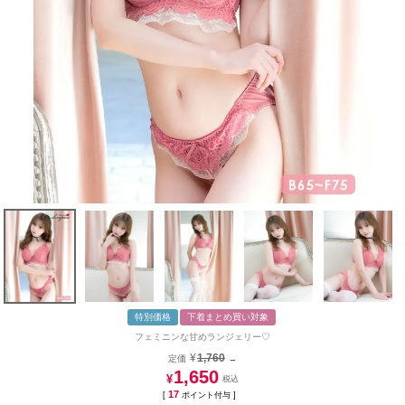
特別価格
下着まとめ買い対象
フェミニンな甘めランジェリー♡
¥
1,760
定価
→
1,650
¥
17
[
ポイント付与 ]