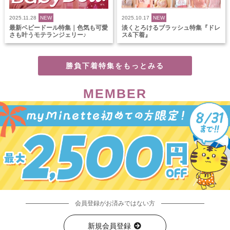
2025.11.28
NEW
2025.10.17
NEW
最新ベビードール特集｜色気も可愛
淡くとろけるブラッシュ特集『ドレ
さも叶うモテランジェリー♪
ス&下着』
勝負下着特集をもっとみる
MEMBER
会員登録がお済みではない方
新規会員登録