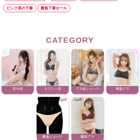
ピンク系の下着
勝負下着セール
CATEGORY
甘め系
セクシー系
ブラ&ショーツ
単品ブラ
単品ショーツ
脇高ブラ