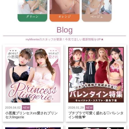
グリーン
オレンジ
ベージュ
Blog
myMinetteのスタッフが更新！今見てほしい最新情報をUP★
2026.04.02
NEW
2026.01.29
NEW
小悪魔プリンセスvs愛されプリン
プチプラで可愛く盛れる♡バレンタ
セスlingerie
イン特集💝