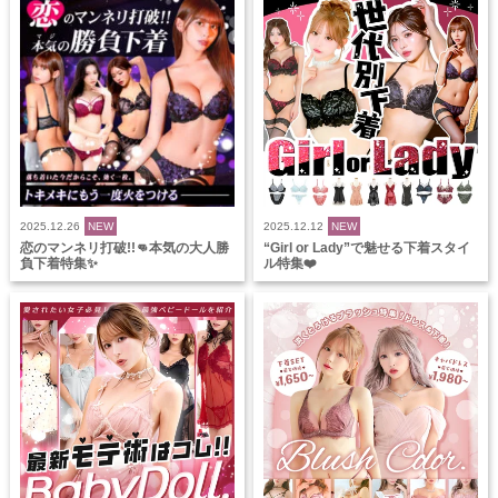
2025.12.26
NEW
2025.12.12
NEW
恋のマンネリ打破!!👊本気の大人勝
“Girl or Lady”で魅せる下着スタイ
負下着特集✨
ル特集❤️