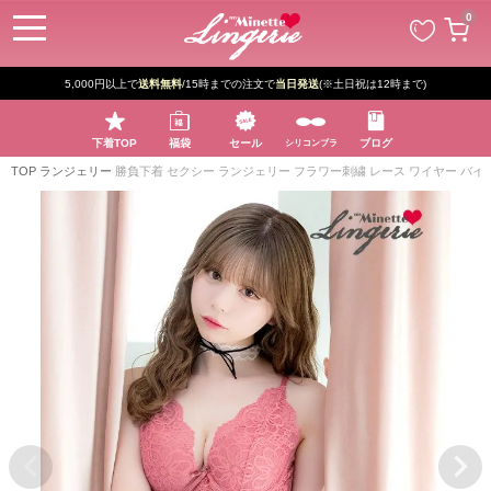
ペー
0
ジト
ップ
へ
5,000円以上で
送料無料
/15時までの注文で
当日発送
(※土日祝は12時まで)
下着TOP
福袋
セール
ブログ
シリコンブラ
TOP
ランジェリー
勝負下着 セクシー ランジェリー フラワー刺繍 レース ワイヤー バイ