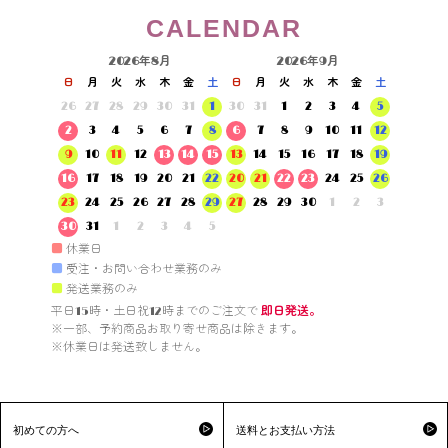
CALENDAR
2026年8月
2026年9月
日
月
火
水
木
金
土
日
月
火
水
木
金
土
26
27
28
29
30
31
1
30
31
1
2
3
4
5
2
3
4
5
6
7
8
6
7
8
9
10
11
12
9
10
11
12
13
14
15
13
14
15
16
17
18
19
16
17
18
19
20
21
22
20
21
22
23
24
25
26
23
24
25
26
27
28
29
27
28
29
30
1
2
3
30
31
1
2
3
4
5
■
休業日
■
受注・お問い合わせ業務のみ
■
発送業務のみ
平日15時・土日祝12時までのご注文で 
即日発送。
※一部、予約商品お取り寄せ商品は除きます。

※休業日は発送致しません。

初めての方へ
送料とお支払い方法