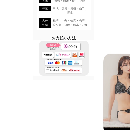
四国
徳島・愛媛・香川・高知
中国
鳥取・広島・島根・山口・
岡山
九州
福岡・大分・佐賀・長崎・
沖縄
鹿児島・宮崎・熊本・沖縄
お支払い方法