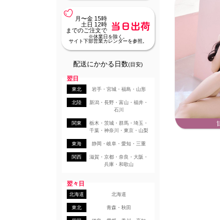
月〜金 15時
当日出荷
土日 12時
までのご注文で
※休業日を除く。
サイト下部営業カレンダーを参照。
配送にかかる日数
(目安)
翌日
東北
岩手・宮城・福島・山形
北陸
新潟・長野・富山・福井・
石川
関東
栃木・茨城・群馬・埼玉・
千葉・神奈川・東京・山梨
東海
静岡・岐阜・愛知・三重
関西
滋賀・京都・奈良・大阪・
兵庫・和歌山
翌々日
北海道
北海道
東北
青森・秋田