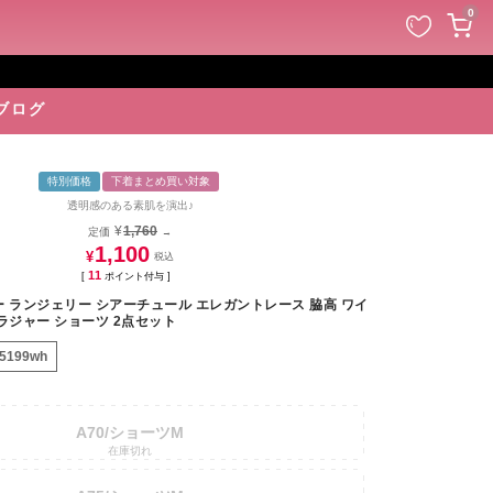
ペー
0
ジト
ップ
へ
ブログ
特別価格
下着まとめ買い対象
透明感のある素肌を演出♪
¥
1,760
定価
→
1,100
¥
11
[
ポイント付与 ]
ー ランジェリー シアーチュール エレガントレース 脇高 ワイ
ラジャー ショーツ 2点セット
-5199wh
A70/ショーツM
在庫切れ