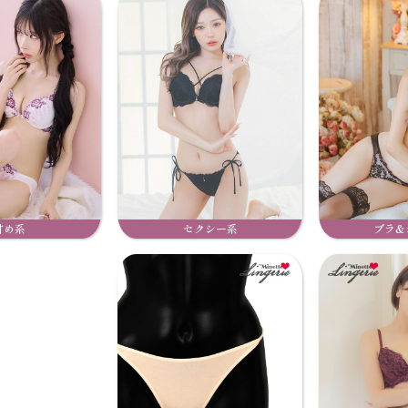
甘め系
セクシー系
ブラ&