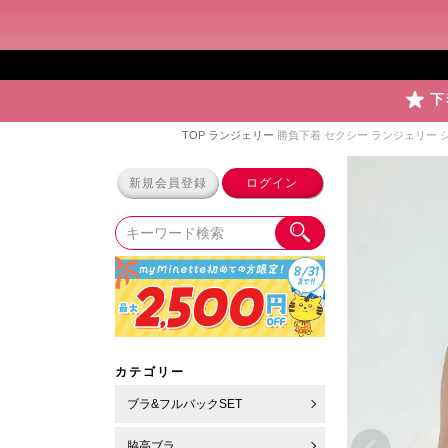
下
TOP
ランジェリー
勝負下着 セクシー ランジェリー 
新規会員登録
ログイン
カテゴリー
ブラ&フルバックSET
脇高ブラ