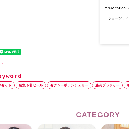
A70/A75/B65/B
【ショーツサイズ
書く
ツセット
勝負下着セール
セクシー系ランジェリー
脇高ブラジャー
CATEGORY