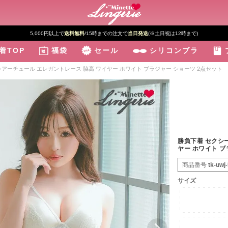
5,000円以上で
送料無料
/15時までの注文で
当日発送
(※土日祝は12時まで)
着TOP
福袋
セール
シリコンブラ
シアーチュール エレガントレース 脇高 ワイヤー ホワイト ブラジャー ショーツ 2点セット
勝負下着 セクシ
ヤー ホワイト ブ
商品番号
tk-uwj
サイズ