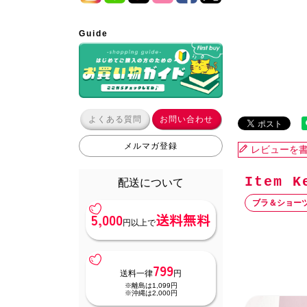
Guide
よくある質問
お問い合わせ
メルマガ登録
レビューを
配送について
ブラ＆ショー
5,000
送料無料
円以上で
799
送料一律
円
※離島は1,099円
※沖縄は2,000円