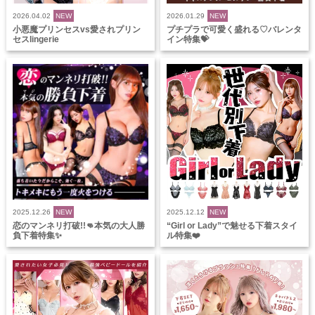
2026.04.02
NEW
2026.01.29
NEW
小悪魔プリンセスvs愛されプリン
プチプラで可愛く盛れる♡バレンタ
セスlingerie
イン特集💝
2025.12.26
NEW
2025.12.12
NEW
恋のマンネリ打破!!👊本気の大人勝
“Girl or Lady”で魅せる下着スタイ
負下着特集✨
ル特集❤️