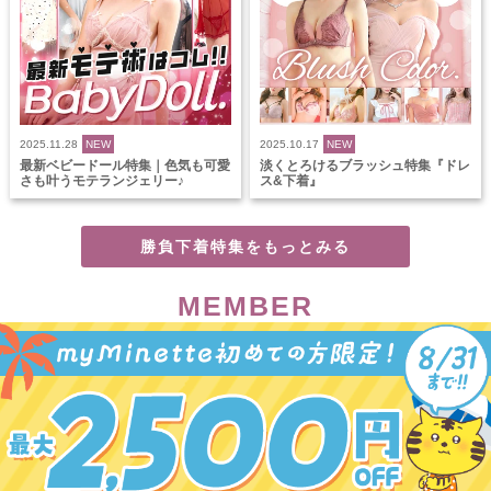
2025.11.28
NEW
2025.10.17
NEW
最新ベビードール特集｜色気も可愛
淡くとろけるブラッシュ特集『ドレ
さも叶うモテランジェリー♪
ス&下着』
勝負下着特集をもっとみる
MEMBER