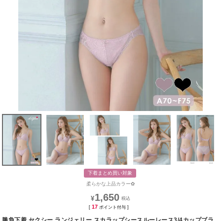
下着まとめ買い対象
柔らかな上品カラー✿
1,650
¥
17
[
ポイント付与 ]
勝負下着 セクシー ランジェリー スカラップシースルーレース3/4カップブラ