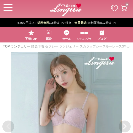
ペー
0
ジト
ップ
へ
5,000円以上で
送料無料
/15時までの注文で
当日発送
(※土日祝は12時まで)
下着TOP
福袋
セール
ブログ
シリコンブラ
TOP
ランジェリー
勝負下着 セクシー ランジェリー スカラップシースルーレース3/4カ