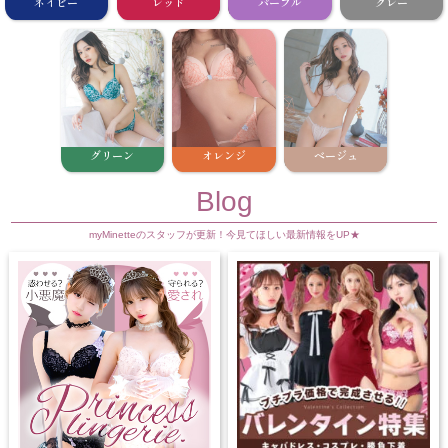
ネイビー
レッド
パープル
グレー
グリーン
オレンジ
ベージュ
Blog
myMinetteのスタッフが更新！今見てほしい最新情報をUP★