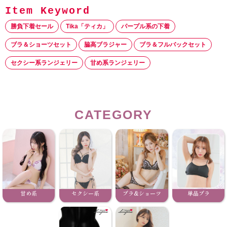
勝負下着セール
Tika「ティカ」
パープル系の下着
ブラ＆ショーツセット
脇高ブラジャー
ブラ＆フルバックセット
セクシー系ランジェリー
甘め系ランジェリー
CATEGORY
甘め系
セクシー系
ブラ&ショーツ
単品ブラ