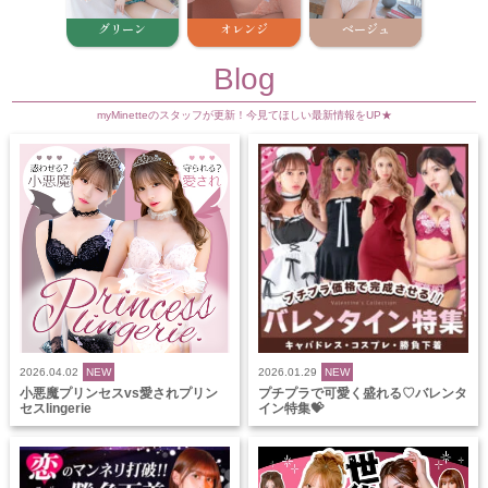
グリーン
オレンジ
ベージュ
Blog
myMinetteのスタッフが更新！今見てほしい最新情報をUP★
2026.04.02
NEW
2026.01.29
NEW
小悪魔プリンセスvs愛されプリン
プチプラで可愛く盛れる♡バレンタ
セスlingerie
イン特集💝