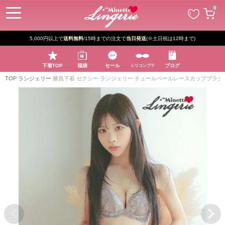
ペー
0
ジト
ップ
へ
5,000円以上で
送料無料
/15時までの注文で
当日発送
(※土日祝は12時まで)
下着TOP
福袋
セール
ブログ
シリコンブラ
TOP
ランジェリー
勝負下着 セクシー ランジェリー チュールベールレースカップブラジ