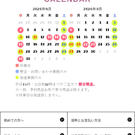
2026年8月
2026年9月
日
月
火
水
木
金
土
日
月
火
水
木
金
土
26
27
28
29
30
31
1
30
31
1
2
3
4
5
2
3
4
5
6
7
8
6
7
8
9
10
11
12
9
10
11
12
13
14
15
13
14
15
16
17
18
19
16
17
18
19
20
21
22
20
21
22
23
24
25
26
23
24
25
26
27
28
29
27
28
29
30
1
2
3
30
31
1
2
3
4
5
■
休業日
■
受注・お問い合わせ業務のみ
■
発送業務のみ
平日15時・土日祝12時までのご注文で 
即日発送。
※一部、予約商品お取り寄せ商品は除きます。

※休業日は発送致しません。

初めての方へ
送料とお支払い方法