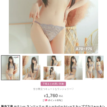
下着まとめ買い対象
甘さ際立つキュートなランジェリー♡
1,760
¥
18
[
ポイント付与 ]
勝負下着 セクシー ランジェリー チュールベールレースカップブラジャー＆シ