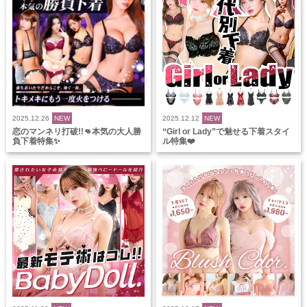
2025.12.26
NEW
2025.12.12
NEW
恋のマンネリ打破!!👊本気の大人勝
“Girl or Lady”で魅せる下着スタイ
負下着特集✨
ル特集❤️