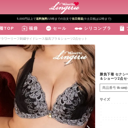
5,000円以上で
送料無料
/15時までの注文で
当日発送
(※土日祝は12時まで)
着TOP
福袋
セール
シリコンブラ
 フラワーリーフ刺繍サイドレース脇高ブラ＆ショーツ2点セット
勝負下着 セクシ
＆ショーツ2点セ
商品番号
tk-uwj
サイズ