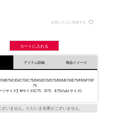
お気に入りに登録する
カートに入れる
アイテム詳細
商品イメージ
70/B75/C65/C70/C75/D65/D70/D75/E65/E70/E75/F65/F70F
75
ツサイズ】Mサイズ(C75、D75、E75のみLサイズ)
ございません。ただいま在庫がございません。