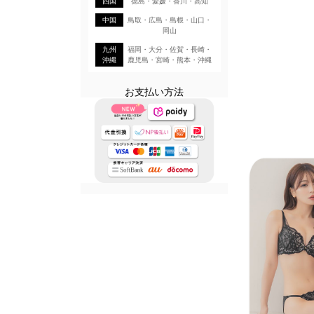
四国
徳島・愛媛・香川・高知
中国
鳥取・広島・島根・山口・
岡山
九州
福岡・大分・佐賀・長崎・
沖縄
鹿児島・宮崎・熊本・沖縄
お支払い方法