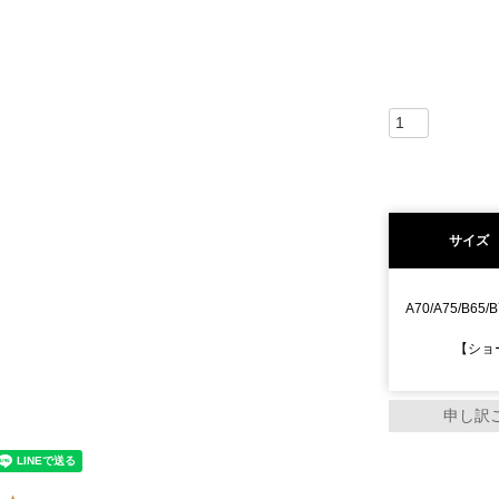
サイズ
A70/A75/B65/B
【ショー
申し訳