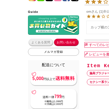
om
1
非
Guide
カップ横の
よくある質問
お問い合わせ
すべてのレ
メルマガ登録
レビューを
配送について
脇高ブラジャ
5,000
送料無料
円以上で
セクシー系ラ
799
送料一律
円
※離島は1,099円
※沖縄は2,000円