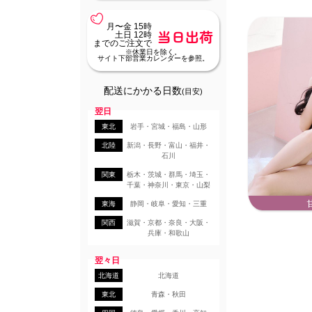
月〜金 15時
当日出荷
土日 12時
までのご注文で
※休業日を除く。
サイト下部営業カレンダーを参照。
配送にかかる日数
(目安)
翌日
東北
岩手・宮城・福島・山形
北陸
新潟・長野・富山・福井・
石川
関東
栃木・茨城・群馬・埼玉・
千葉・神奈川・東京・山梨
東海
静岡・岐阜・愛知・三重
関西
滋賀・京都・奈良・大阪・
兵庫・和歌山
翌々日
北海道
北海道
東北
青森・秋田