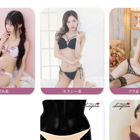
甘め系
セクシー系
ブラ&