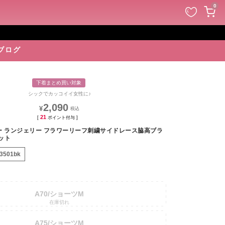
ペー
0
ジト
ップ
へ
ブログ
下着まとめ買い対象
シックでカッコイイ女性に♪
2,090
¥
21
[
ポイント付与 ]
ー ランジェリー フラワーリーフ刺繍サイドレース脇高ブラ
ット
-3501bk
A70/ショーツM
在庫切れ
A75/ショーツM