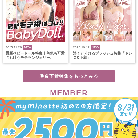
2025.11.28
NEW
2025.10.17
NEW
最新ベビードール特集｜色気も可愛
淡くとろけるブラッシュ特集『ドレ
さも叶うモテランジェリー♪
ス&下着』
勝負下着特集をもっとみる
MEMBER