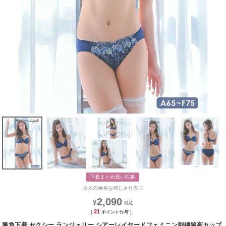
下着まとめ買い対象
大人の余裕を感じさせる♡
2,090
¥
21
[
ポイント付与 ]
勝負下着 セクシー ランジェリー シアーレイヤードフェミニン刺繍脇高カップ