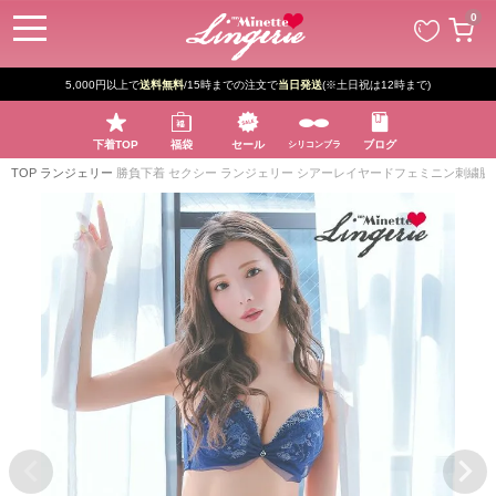
ペー
0
ジト
ップ
へ
5,000円以上で
送料無料
/15時までの注文で
当日発送
(※土日祝は12時まで)
下着TOP
福袋
セール
ブログ
シリコンブラ
TOP
ランジェリー
勝負下着 セクシー ランジェリー シアーレイヤードフェミニン刺繍