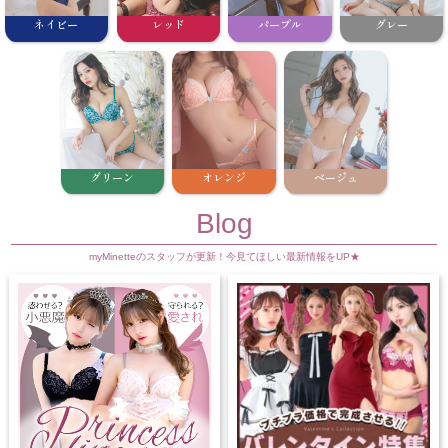
ネイビー
レッド
パープル
グレー
グリーン
オレンジ
ベージュ
Blog
myMinetteのスタッフが更新！今見てほしい最新情報をUP★