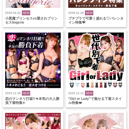
2026.04.02
NEW
2026.01.29
NEW
小悪魔プリンセスvs愛されプリン
プチプラで可愛く盛れる♡バレンタ
セスlingerie
イン特集💝
2025.12.26
NEW
2025.12.12
NEW
恋のマンネリ打破!!👊本気の大人勝
“Girl or Lady”で魅せる下着スタイ
負下着特集✨
ル特集❤️