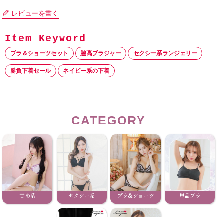
レビューを書く
ブラ＆ショーツセット
脇高ブラジャー
セクシー系ランジェリー
勝負下着セール
ネイビー系の下着
CATEGORY
甘め系
セクシー系
ブラ&ショーツ
単品ブラ