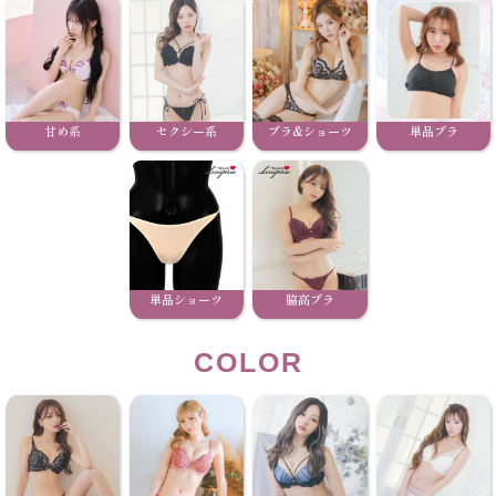
甘め系
セクシー系
ブラ&ショーツ
単品ブラ
単品ショーツ
脇高ブラ
COLOR