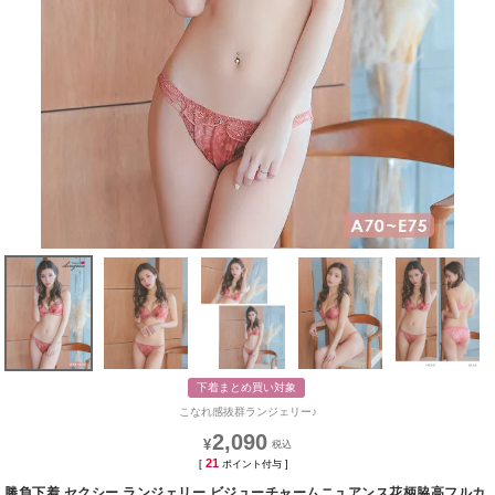
下着まとめ買い対象
こなれ感抜群ランジェリー♪
2,090
¥
21
[
ポイント付与 ]
勝負下着 セクシー ランジェリー ビジューチャームニュアンス花柄脇高フルカ