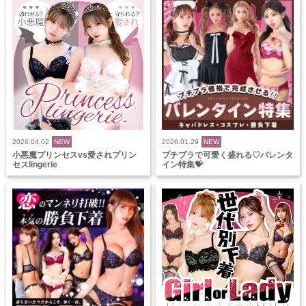
2026.04.02
NEW
2026.01.29
NEW
小悪魔プリンセスvs愛されプリン
プチプラで可愛く盛れる♡バレンタ
セスlingerie
イン特集💝