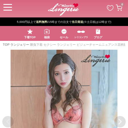
ペー
0
ジト
ップ
へ
5,000円以上で
送料無料
/15時までの注文で
当日発送
(※土日祝は12時まで)
下着TOP
福袋
セール
ブログ
シリコンブラ
TOP
ランジェリー
勝負下着 セクシー ランジェリー ビジューチャームニュアンス花柄