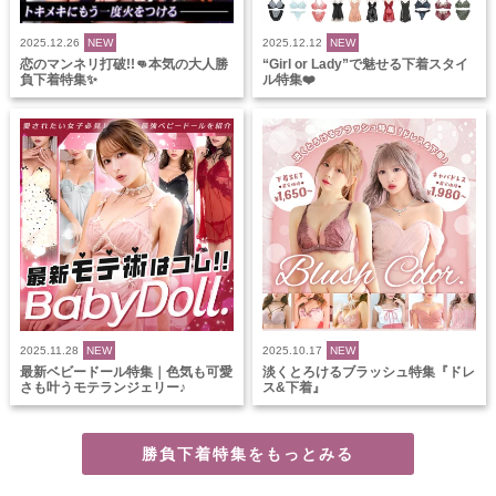
2025.12.26
NEW
2025.12.12
NEW
恋のマンネリ打破!!👊本気の大人勝
“Girl or Lady”で魅せる下着スタイ
負下着特集✨
ル特集❤️
2025.11.28
NEW
2025.10.17
NEW
最新ベビードール特集｜色気も可愛
淡くとろけるブラッシュ特集『ドレ
さも叶うモテランジェリー♪
ス&下着』
勝負下着特集をもっとみる