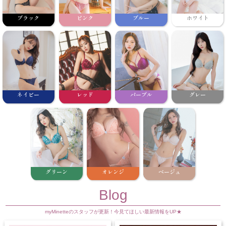
ブラック
ピンク
ブルー
ホワイト
ネイビー
レッド
パープル
グレー
グリーン
オレンジ
ベージュ
Blog
myMinetteのスタッフが更新！今見てほしい最新情報をUP★