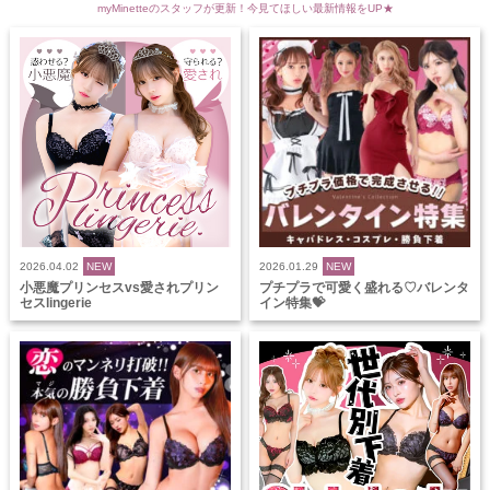
myMinetteのスタッフが更新！今見てほしい最新情報をUP★
2026.04.02
NEW
2026.01.29
NEW
小悪魔プリンセスvs愛されプリン
プチプラで可愛く盛れる♡バレンタ
セスlingerie
イン特集💝