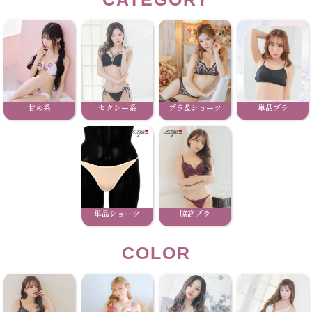
甘め系
セクシー系
ブラ&ショーツ
単品ブラ
単品ショーツ
脇高ブラ
COLOR