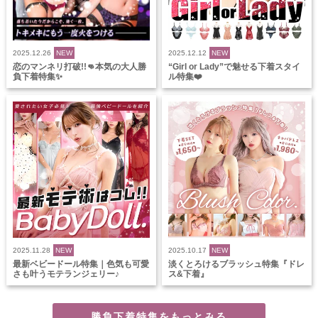
2025.12.26
NEW
2025.12.12
NEW
恋のマンネリ打破!!👊本気の大人勝
“Girl or Lady”で魅せる下着スタイ
負下着特集✨
ル特集❤️
2025.11.28
NEW
2025.10.17
NEW
最新ベビードール特集｜色気も可愛
淡くとろけるブラッシュ特集『ドレ
さも叶うモテランジェリー♪
ス&下着』
勝負下着特集をもっとみる