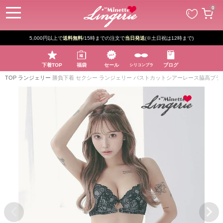
ペー
0
ジト
ップ
へ
5,000円以上で
送料無料
/15時までの注文で
当日発送
(※土日祝は12時まで)
下着TOP
福袋
セール
ブログ
シリコンブラ
TOP
ランジェリー
勝負下着 セクシー ランジェリー バストカットシアーレース脇高ブラ