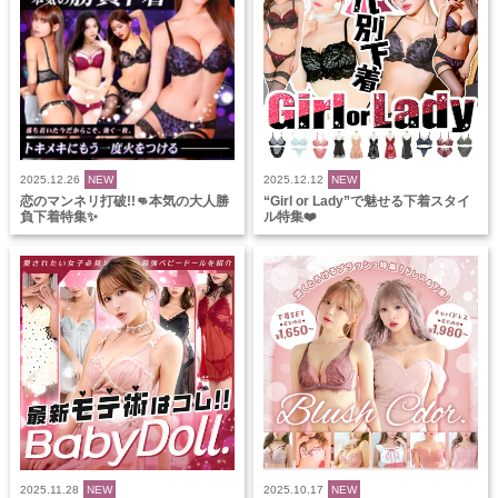
2025.12.26
NEW
2025.12.12
NEW
恋のマンネリ打破!!👊本気の大人勝
“Girl or Lady”で魅せる下着スタイ
負下着特集✨
ル特集❤️
2025.11.28
NEW
2025.10.17
NEW