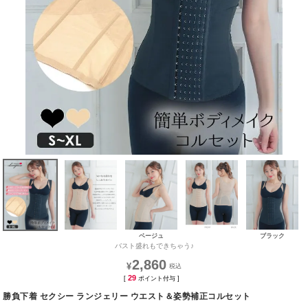
ベージュ
ブラック
バスト盛れもできちゃう♪
2,860
¥
29
[
ポイント付与 ]
勝負下着 セクシー ランジェリー ウエスト＆姿勢補正コルセット