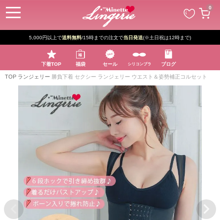
ペー
0
ジト
ップ
へ
5,000円以上で
送料無料
/15時までの注文で
当日発送
(※土日祝は12時まで)
下着TOP
福袋
セール
ブログ
シリコンブラ
TOP
ランジェリー
勝負下着 セクシー ランジェリー ウエスト＆姿勢補正コルセット