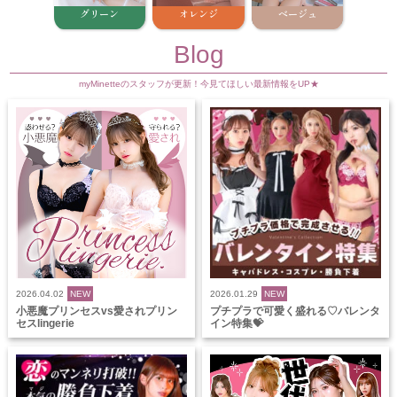
グリーン
オレンジ
ベージュ
Blog
myMinetteのスタッフが更新！今見てほしい最新情報をUP★
2026.04.02
NEW
2026.01.29
NEW
小悪魔プリンセスvs愛されプリン
プチプラで可愛く盛れる♡バレンタ
セスlingerie
イン特集💝