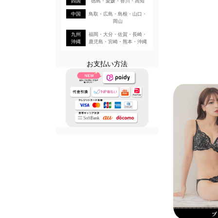
四国
徳島・愛媛・香川・高知
中国
鳥取・広島・島根・山口・
岡山
九州
福岡・大分・佐賀・長崎・
沖縄
鹿児島・宮崎・熊本・沖縄
お支払い方法
ブ