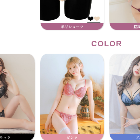
単品ショーツ
脇
COLOR
ラック
ピンク
ブ