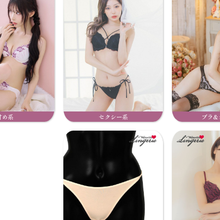
甘め系
セクシー系
ブラ&