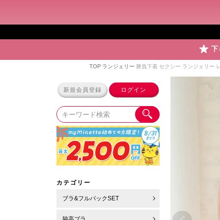
下
TOP
ランジェリー
勝負下着 セクシー ランジェリー 
新規会員登録
ログイン
カテゴリー
ブラ&フルバックSET
脇高ブラ