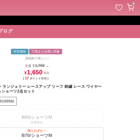
ペー
0
ジト
ップ
へ
ブログ
特別価格
下着まとめ買い対象
誘惑的で美しい♪
¥
1,760
定価
→
1,650
¥
17
[
ポイント付与 ]
 ランジェリー レースアップ リーフ 刺繍 レース ワイヤー
＆ショーツ2点セット
01000bl
B65/ショーツM
在庫切れ
残りわずか！
B70/ショーツM