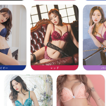
イビー
レッド
パ