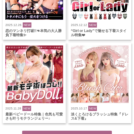
2025.12.26
NEW
2025.12.12
NEW
恋のマンネリ打破!!👊本気の大人勝
“Girl or Lady”で魅せる下着スタイ
負下着特集✨
ル特集❤️
2025.11.28
NEW
2025.10.17
NEW
最新ベビードール特集｜色気も可愛
淡くとろけるブラッシュ特集『ドレ
さも叶うモテランジェリー♪
ス&下着』