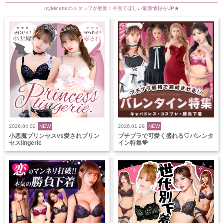
myMinetteのスタッフが更新！今見てほしい最新情報をUP★
2026.04.02
NEW
2026.01.29
NEW
小悪魔プリンセスvs愛されプリン
プチプラで可愛く盛れる♡バレンタ
セスlingerie
イン特集💝