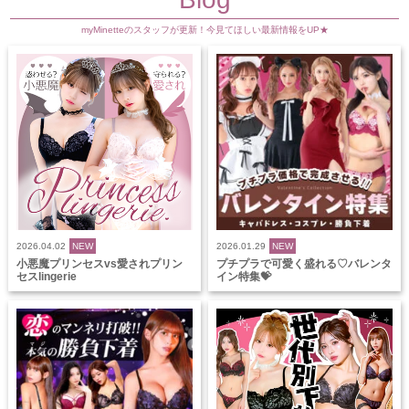
myMinetteのスタッフが更新！今見てほしい最新情報をUP★
2026.04.02
NEW
2026.01.29
NEW
小悪魔プリンセスvs愛されプリン
プチプラで可愛く盛れる♡バレンタ
セスlingerie
イン特集💝