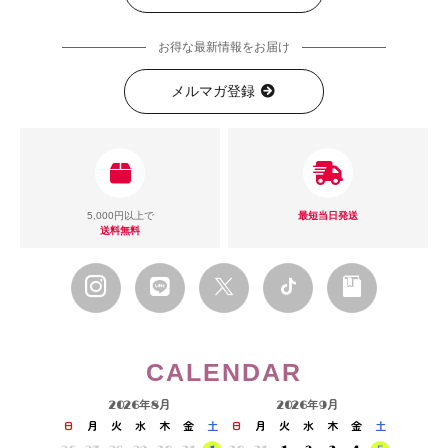
お得な最新情報をお届け
メルマガ登録
5,000円以上で
最短当日発送
送料無料
CALENDAR
2026年8月
2026年9月
日
月
火
水
木
金
土
日
月
火
水
木
金
土