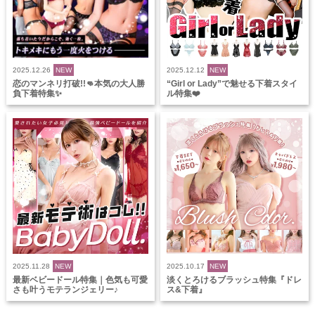
2025.12.26
NEW
2025.12.12
NEW
恋のマンネリ打破!!👊本気の大人勝
“Girl or Lady”で魅せる下着スタイ
負下着特集✨
ル特集❤️
2025.11.28
NEW
2025.10.17
NEW
最新ベビードール特集｜色気も可愛
淡くとろけるブラッシュ特集『ドレ
さも叶うモテランジェリー♪
ス&下着』