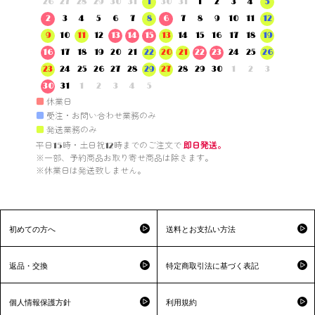
26
27
28
29
30
31
1
30
31
1
2
3
4
5
2
3
4
5
6
7
8
6
7
8
9
10
11
12
9
10
11
12
13
14
15
13
14
15
16
17
18
19
16
17
18
19
20
21
22
20
21
22
23
24
25
26
23
24
25
26
27
28
29
27
28
29
30
1
2
3
30
31
1
2
3
4
5
■
休業日
■
受注・お問い合わせ業務のみ
■
発送業務のみ
平日15時・土日祝12時までのご注文で 
即日発送。
※一部、予約商品お取り寄せ商品は除きます。

※休業日は発送致しません。

初めての方へ
送料とお支払い方法
返品・交換
特定商取引法に基づく表記
個人情報保護方針
利用規約