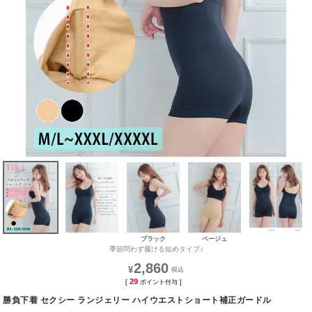
ブラック
ベージュ
季節問わず履ける短めタイプ♪
2,860
¥
29
[
ポイント付与 ]
勝負下着 セクシー ランジェリー ハイウエストショート補正ガードル