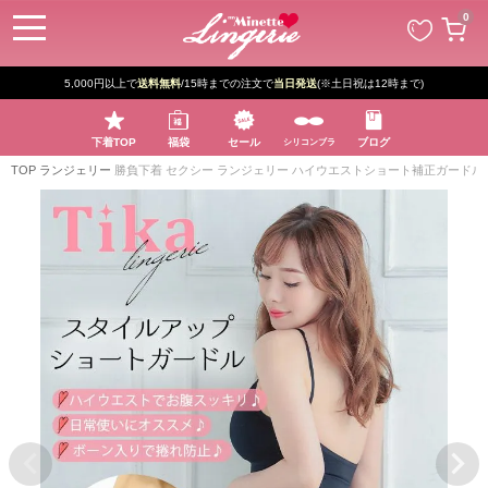
ペー
0
ジト
ップ
へ
5,000円以上で
送料無料
/15時までの注文で
当日発送
(※土日祝は12時まで)
下着TOP
福袋
セール
ブログ
シリコンブラ
TOP
ランジェリー
勝負下着 セクシー ランジェリー ハイウエストショート補正ガードル