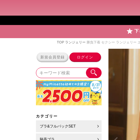
下
TOP
ランジェリー
勝負下着 セクシー ランジェリー 
新規会員登録
ログイン
カテゴリー
ブラ&フルバックSET
脇高ブラ