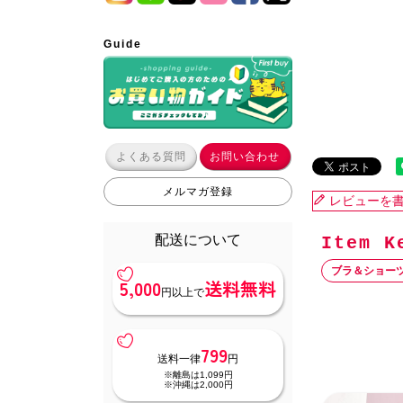
Guide
よくある質問
お問い合わせ
メルマガ登録
レビューを
配送について
ブラ＆ショー
5,000
送料無料
円以上で
799
送料一律
円
※離島は1,099円
※沖縄は2,000円