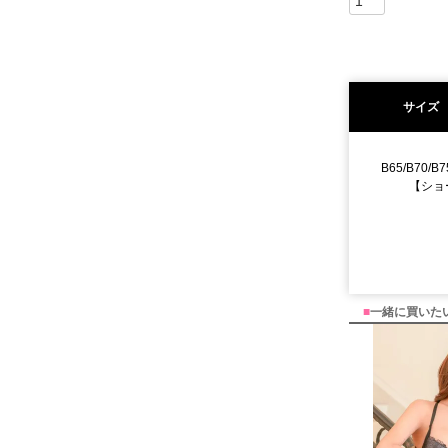
サイズ
B65/B70/B7
【ショ
■
一緒に買いた