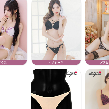
甘め系
セクシー系
ブラ&