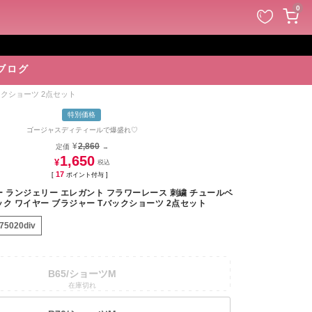
ペー
0
ジト
ップ
へ
ブログ
ックショーツ 2点セット
特別価格
ゴージャスディティールで爆盛れ♡
¥
2,860
定価
→
1,650
¥
17
[
ポイント付与 ]
ー ランジェリー エレガント フラワーレース 刺繍 チュールベ
ク ワイヤー ブラジャー Tバックショーツ 2点セット
75020div
B65/ショーツM
在庫切れ