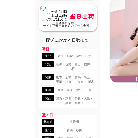
月〜金 15時
当日出荷
土日 12時
までのご注文で
※休業日を除く。
サイト下部営業カレンダーを参照。
配送にかかる日数
(目安)
翌日
東北
岩手・宮城・福島・山形
北陸
新潟・長野・富山・福井・
石川
関東
栃木・茨城・群馬・埼玉・
千葉・神奈川・東京・山梨
東海
静岡・岐阜・愛知・三重
関西
滋賀・京都・奈良・大阪・
兵庫・和歌山
翌々日
北海道
北海道
東北
青森・秋田