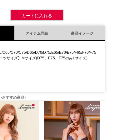
カートに入れる
アイテム詳細
商品イメージ
5/C65/C70/C75/D65/D70/D75/E65/E70/E75/F65/F70/F75
ーツサイズ】Mサイズ(D75、E75、F75のみLサイズ)
いおすすめ商品♪