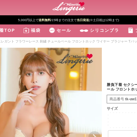
5,000円以上で
送料無料
/15時までの注文で
当日発送
(※土日祝は12時まで)
着TOP
福袋
セール
シリコンブラ
エレガント フラワーレース 刺繍 チュールベール フロントホック ワイヤー ブラジャー Tバ
勝負下着 セクシ
ール フロントホッ
商品番号
tk-uw1
サイズ