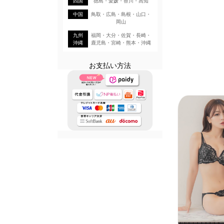
四国
徳島・愛媛・香川・高知
中国
鳥取・広島・島根・山口・
岡山
九州
福岡・大分・佐賀・長崎・
沖縄
鹿児島・宮崎・熊本・沖縄
お支払い方法