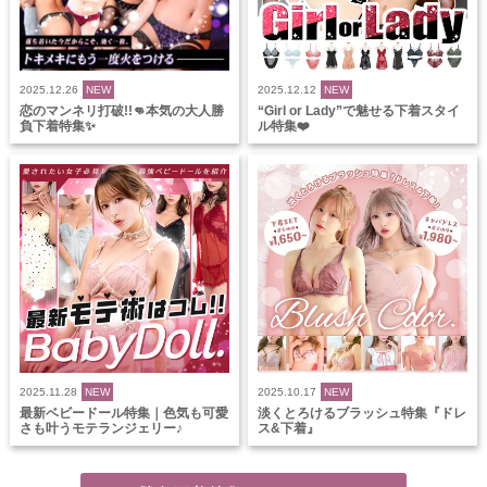
2025.12.26
NEW
2025.12.12
NEW
恋のマンネリ打破!!👊本気の大人勝
“Girl or Lady”で魅せる下着スタイ
負下着特集✨
ル特集❤️
2025.11.28
NEW
2025.10.17
NEW
最新ベビードール特集｜色気も可愛
淡くとろけるブラッシュ特集『ドレ
さも叶うモテランジェリー♪
ス&下着』