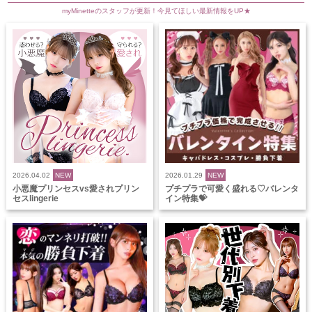
myMinetteのスタッフが更新！今見てほしい最新情報をUP★
2026.04.02
NEW
2026.01.29
NEW
小悪魔プリンセスvs愛されプリン
プチプラで可愛く盛れる♡バレンタ
セスlingerie
イン特集💝