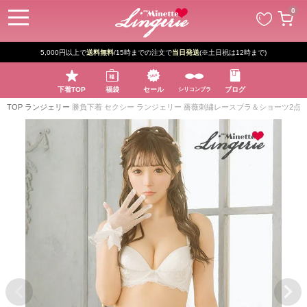
ペー
0
ジト
ップ
へ
5,000円以上で
送料無料
/15時までの注文で
当日発送
(※土日祝は12時まで)
下着TOP
福袋
セール
ブログ
シリコンブラ
TOP
ランジェリー
勝負下着 セクシー ランジェリー 薔薇刺繍レースブラ＆ショーツ2点