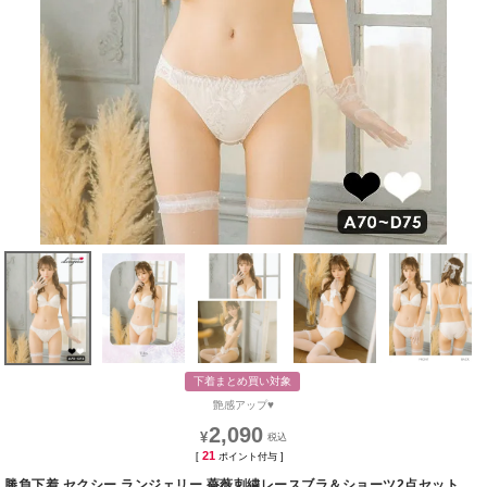
下着まとめ買い対象
艶感アップ♥
2,090
¥
21
[
ポイント付与 ]
勝負下着 セクシー ランジェリー 薔薇刺繍レースブラ＆ショーツ2点セット