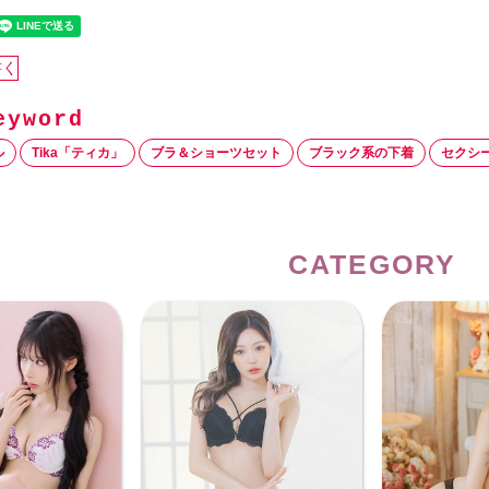
書く
ル
Tika「ティカ」
ブラ＆ショーツセット
ブラック系の下着
セクシ
CATEGORY