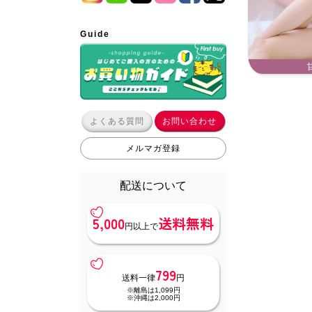
Guide
よくある質問
お問い合わせ
メルマガ登録
配送について
5,000
送料無料
円以上で
799
送料一律
円
※離島は1,099円
※沖縄は2,000円