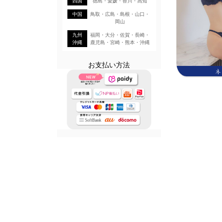
四国
徳島・愛媛・香川・高知
中国
鳥取・広島・島根・山口・
岡山
九州
福岡・大分・佐賀・長崎・
沖縄
鹿児島・宮崎・熊本・沖縄
お支払い方法
ネ