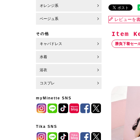
オレンジ系
ベージュ系
レビューを
その他
キャバドレス
勝負下着セー
水着
浴衣
コスプレ
myMinette SNS
Tika SNS