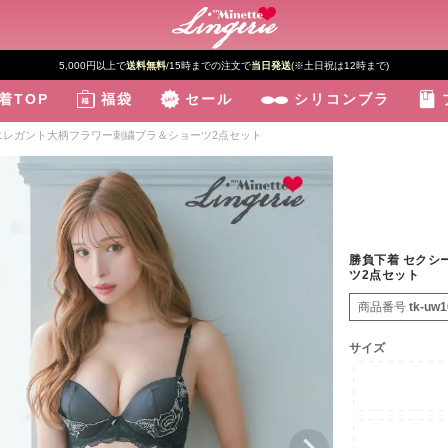
5,000円以上で
送料無料
/15時までの注文で
当日発送
(※土日祝は12時まで)
着TOP
福袋
セール
シリコンブラ
 エレガント大柄フラワー刺繍ブラ＆ショーツ2点セット
勝負下着 セクシ
ツ2点セット
商品番号
tk-uw
サイズ