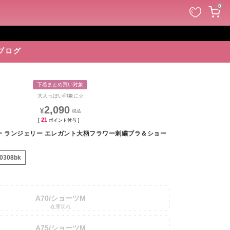
ペー
0
ジト
ップ
へ
ブログ
下着まとめ買い対象
大人っぽい印象に☆
2,090
¥
21
[
ポイント付与 ]
ー ランジェリー エレガント大柄フラワー刺繍ブラ＆ショー
10308bk
A70/ショーツM
在庫切れ
A75/ショーツM