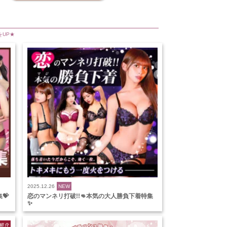
をUP★
2025.12.26
NEW
💝
恋のマンネリ打破!!👊本気の大人勝負下着特集
✨