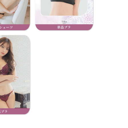
ショーツ
単品ブラ
高ブラ