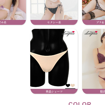
甘め系
セクシー系
ブラ&
単品ショーツ
脇
COLOR