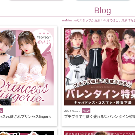
Blog
myMinetteのスタッフが更新！今見てほしい最新情報
W
2026.01.29
NEW
vs愛されプリンセスlingerie
プチプラで可愛く盛れる♡バレンタイン特集