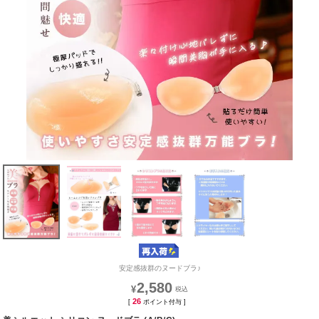
安定感抜群のヌードブラ♪
2,580
¥
26
[
ポイント付与 ]