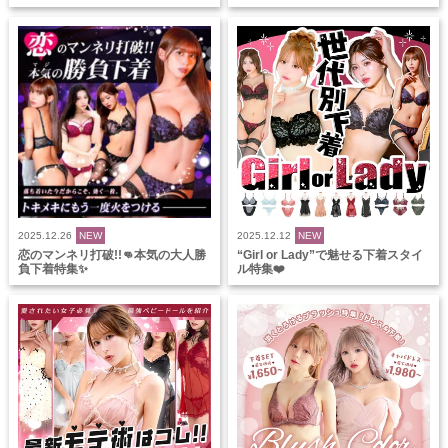
2025.12.26
NEW
2025.12.12
NEW
恋のマンネリ打破!!👊本気の大人勝
“Girl or Lady”で魅せる下着スタイ
負下着特集✨
ル特集❤️