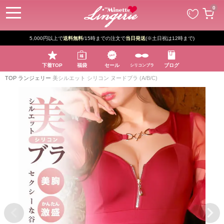
ペー
0
ジト
ップ
へ
5,000円以上で
送料無料
/15時までの注文で
当日発送
(※土日祝は12時まで)
下着TOP
福袋
セール
ブログ
シリコンブラ
TOP
ランジェリー
美シルエット シリコン ヌードブラ (A/B/C)