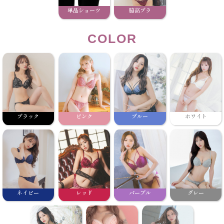
単品ショーツ
脇高ブラ
COLOR
ブラック
ピンク
ブルー
ホワイト
ネイビー
レッド
パープル
グレー