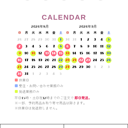
CALENDAR
2026年8月
2026年9月
日
月
火
水
木
金
土
日
月
火
水
木
金
土
26
27
28
29
30
31
1
30
31
1
2
3
4
5
2
3
4
5
6
7
8
6
7
8
9
10
11
12
9
10
11
12
13
14
15
13
14
15
16
17
18
19
16
17
18
19
20
21
22
20
21
22
23
24
25
26
23
24
25
26
27
28
29
27
28
29
30
1
2
3
30
31
1
2
3
4
5
■
休業日
■
受注・お問い合わせ業務のみ
■
発送業務のみ
平日15時・土日祝12時までのご注文で 
即日発送。
※一部、予約商品お取り寄せ商品は除きます。

※休業日は発送致しません。
