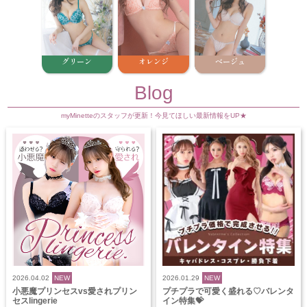
グリーン
オレンジ
ベージュ
Blog
myMinetteのスタッフが更新！今見てほしい最新情報をUP★
2026.04.02
NEW
2026.01.29
NEW
小悪魔プリンセスvs愛されプリン
プチプラで可愛く盛れる♡バレンタ
セスlingerie
イン特集💝