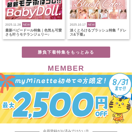
2025.11.28
NEW
2025.10.17
NEW
最新ベビードール特集｜色気も可愛
淡くとろけるブラッシュ特集『ドレ
さも叶うモテランジェリー♪
ス&下着』
勝負下着特集をもっとみる
MEMBER
会員登録がお済みではない方