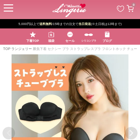
ペー
0
ジト
ップ
へ
5,000円以上で
送料無料
/15時までの注文で
当日発送
(※土日祝は12時まで)
下着TOP
福袋
セール
ブログ
シリコンブラ
TOP
ランジェリー
勝負下着 セクシー ブラ ストラップレスブラ フロントホック チュー