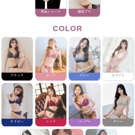
単品ショーツ
脇高ブラ
COLOR
ブラック
ピンク
ブルー
ホワイト
ネイビー
レッド
パープル
グレー