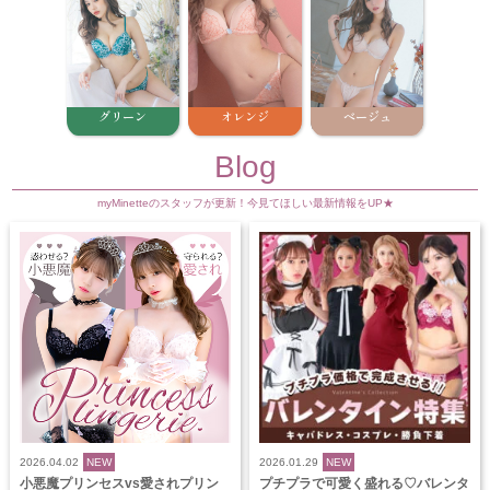
グリーン
オレンジ
ベージュ
Blog
myMinetteのスタッフが更新！今見てほしい最新情報をUP★
2026.04.02
NEW
2026.01.29
NEW
小悪魔プリンセスvs愛されプリン
プチプラで可愛く盛れる♡バレンタ