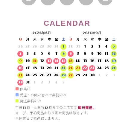
CALENDAR
2026年8月
2026年9月
日
月
火
水
木
金
土
日
月
火
水
木
金
土
26
27
28
29
30
31
1
30
31
1
2
3
4
5
2
3
4
5
6
7
8
6
7
8
9
10
11
12
9
10
11
12
13
14
15
13
14
15
16
17
18
19
16
17
18
19
20
21
22
20
21
22
23
24
25
26
23
24
25
26
27
28
29
27
28
29
30
1
2
3
30
31
1
2
3
4
5
■
休業日
■
受注・お問い合わせ業務のみ
■
発送業務のみ
平日15時・土日祝12時までのご注文で 
即日発送。
※一部、予約商品お取り寄せ商品は除きます。

※休業日は発送致しません。
