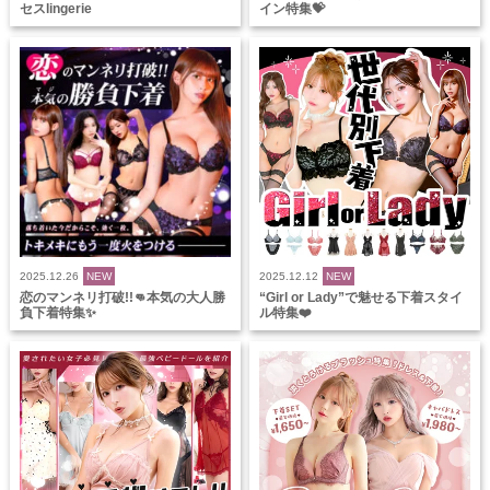
セスlingerie
イン特集💝
2025.12.26
NEW
2025.12.12
NEW
恋のマンネリ打破!!👊本気の大人勝
“Girl or Lady”で魅せる下着スタイ
負下着特集✨
ル特集❤️