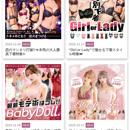
2025.12.26
NEW
2025.12.12
NEW
恋のマンネリ打破!!👊本気の大人勝
“Girl or Lady”で魅せる下着スタイ
負下着特集✨
ル特集❤️
2025.11.28
NEW
2025.10.17
NEW