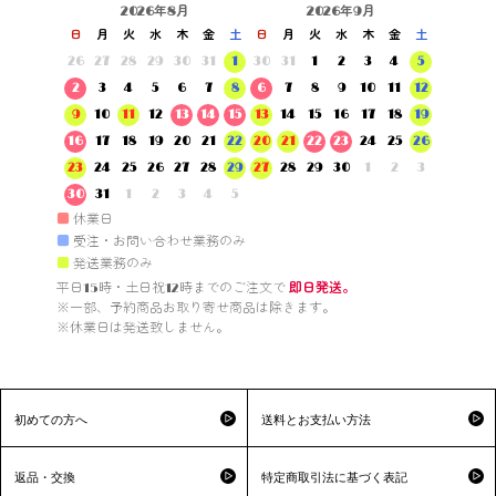
2026年8月
2026年9月
日
月
火
水
木
金
土
日
月
火
水
木
金
土
26
27
28
29
30
31
1
30
31
1
2
3
4
5
2
3
4
5
6
7
8
6
7
8
9
10
11
12
9
10
11
12
13
14
15
13
14
15
16
17
18
19
16
17
18
19
20
21
22
20
21
22
23
24
25
26
23
24
25
26
27
28
29
27
28
29
30
1
2
3
30
31
1
2
3
4
5
■
休業日
■
受注・お問い合わせ業務のみ
■
発送業務のみ
平日15時・土日祝12時までのご注文で 
即日発送。
※一部、予約商品お取り寄せ商品は除きます。

※休業日は発送致しません。

初めての方へ
送料とお支払い方法
返品・交換
特定商取引法に基づく表記