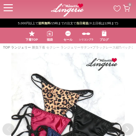
ペー
0
ジト
ップ
へ
5,000円以上で
送料無料
/15時までの注文で
当日発送
(※土日祝は12時まで)
下着TOP
福袋
セール
ブログ
シリコンブラ
TOP
ランジェリー
勝負下着 セクシー ランジェリーサテン×ブラックレース紐Tバックシ