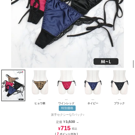
ヒョウ柄
ワインレッド
ネイビー
ブラック
特別価格
派手セクシーなTバック♪
¥
1,530
定価
→
715
¥
7
[
ポイント付与 ]