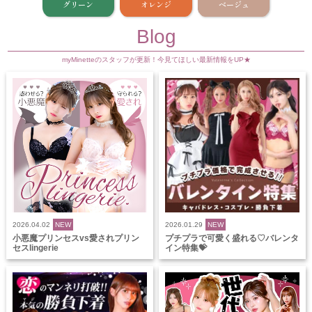
グリーン
オレンジ
ベージュ
Blog
myMinetteのスタッフが更新！今見てほしい最新情報をUP★
2026.04.02
NEW
2026.01.29
NEW
小悪魔プリンセスvs愛されプリン
プチプラで可愛く盛れる♡バレンタ
セスlingerie
イン特集💝