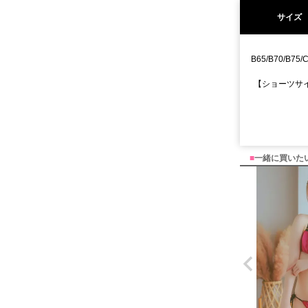
サイズ
B65/B70/B75/C
【ショーツサイズ
■
一緒に買いた