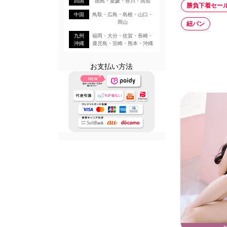
四国
徳島・愛媛・香川・高知
勝負下着セー
中国
鳥取・広島・島根・山口・
岡山
紐パン
九州
福岡・大分・佐賀・長崎・
沖縄
鹿児島・宮崎・熊本・沖縄
お支払い方法