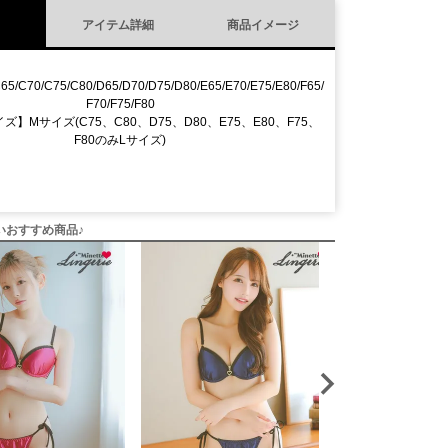
アイテム詳細
商品イメージ
65/C70/C75/C80/D65/D70/D75/D80/E65/E70/E75/E80/F65/
F70/F75/F80
】Mサイズ(C75、C80、D75、D80、E75、E80、F75、
F80のみLサイズ)
いおすすめ商品♪