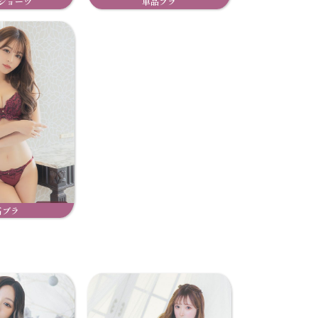
ショーツ
単品ブラ
高ブラ