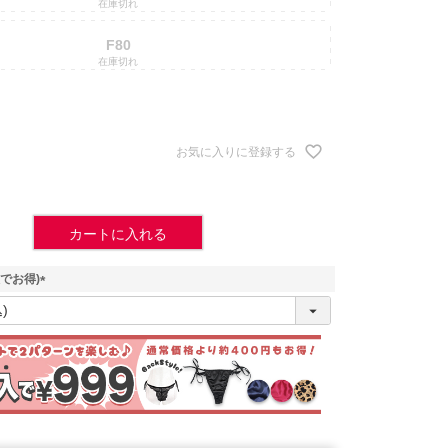
在庫切れ
F80
在庫切れ
お気に入りに登録する
カートに入れる
でお得)
(
必
須
)