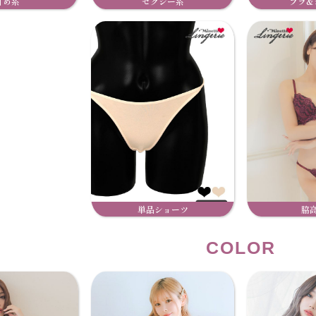
甘め系
セクシー系
ブラ&
単品ショーツ
脇
COLOR