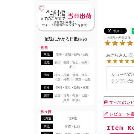
月〜金 15時
当日出荷
土日 12時
までのご注文で
※休業日を除く。
サイト下部営業カレンダーを参照。
配送にかかる日数
(目安)
翌日
東北
岩手・宮城・福島・山形
あきら
5
北陸
新潟・長野・富山・福井・
石川
ショーツの
関東
栃木・茨城・群馬・埼玉・
千葉・神奈川・東京・山梨
シンプルだ
東海
静岡・岐阜・愛知・三重
関西
滋賀・京都・奈良・大阪・
兵庫・和歌山
すべてのレ
翌々日
レビューを
北海道
北海道
東北
青森・秋田