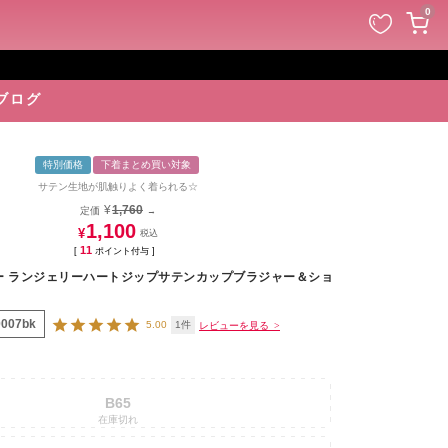
ペー
0
ジト
ップ
へ
ブログ
特別価格
下着まとめ買い対象
サテン生地が肌触りよく着られる☆
¥
1,760
定価
→
1,100
¥
11
[
ポイント付与 ]
ー ランジェリーハートジップサテンカップブラジャー＆ショ
0007bk
5.00
1
B65
在庫切れ