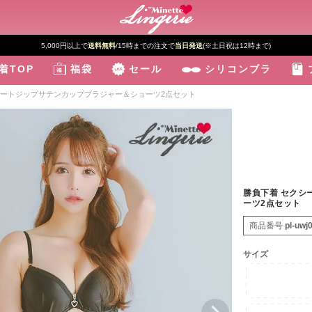
5,000円以上で
送料無料
/15時までの注文で
当日発送
(※土日祝は12時まで)
着TOP
福袋
セール
シリコンブラ
ハートジップサテンカップブラジャー＆ショーツ2点セット
勝負下着 セクシ
ーツ2点セット
商品番号
pl-uwj
サイズ