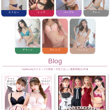
ネイビー
レッド
パープル
グレー
グリーン
オレンジ
ベージュ
Blog
myMinetteのスタッフが更新！今見てほしい最新情報をUP★