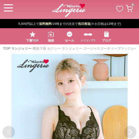
ペー
0
ジト
ップ
へ
5,000円以上で
送料無料
/15時までの注文で
当日発送
(※土日祝は12時まで)
下着TOP
福袋
セール
ブログ
シリコンブラ
TOP
ランジェリー
勝負下着 セクシー ランジェリー ゴージャスヌーディーブラックレ