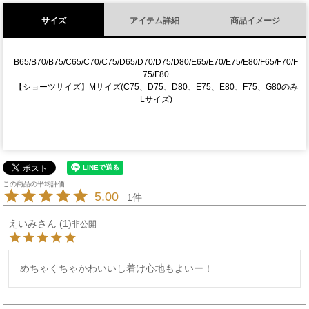
サイズ
アイテム詳細
商品イメージ
B65/B70/B75/C65/C70/C75/D65/D70/D75/D80/E65/E70/E75/E80/F65/F70/F
75/F80
【ショーツサイズ】Mサイズ(C75、D75、D80、E75、E80、F75、G80のみ
Lサイズ)
5.00
1
えいみ
1
非公開
めちゃくちゃかわいいし着け心地もよいー！