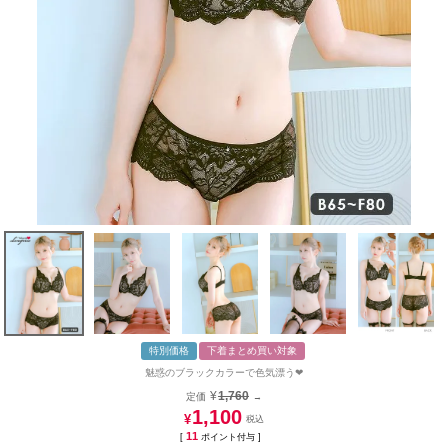
特別価格
下着まとめ買い対象
魅惑のブラックカラーで色気漂う❤︎
¥
1,760
定価
→
1,100
¥
11
[
ポイント付与 ]