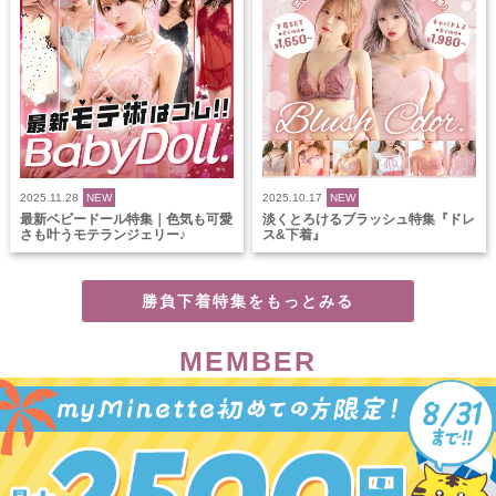
2025.11.28
NEW
2025.10.17
NEW
最新ベビードール特集｜色気も可愛
淡くとろけるブラッシュ特集『ドレ
さも叶うモテランジェリー♪
ス&下着』
勝負下着特集をもっとみる
MEMBER