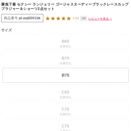
勝負下着 セクシー ランジェリー ゴージャスヌーディーブラックレースカップ
ブラジャー＆ショーツ2点セット
商品番号
pl-uwj0001bk
5.00
1
サイズ
B65
在庫切れ
B70
在庫切れ
B75
C65
在庫切れ
C70
在庫切れ
C75