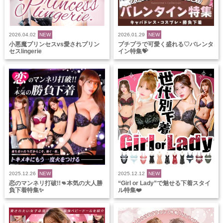
2026.04.02
NEW
2026.01.29
NEW
小悪魔プリンセスvs愛されプリン
プチプラで可愛く盛れる♡バレンタ
セスlingerie
イン特集💝
2025.12.26
NEW
2025.12.12
NEW
恋のマンネリ打破!!👊本気の大人勝
“Girl or Lady”で魅せる下着スタイ
負下着特集✨
ル特集❤️