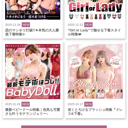
2025.12.26
NEW
2025.12.12
NEW
恋のマンネリ打破!!👊本気の大人勝
“Girl or Lady”で魅せる下着スタイ
負下着特集✨
ル特集❤️
2025.11.28
NEW
2025.10.17
NEW
最新ベビードール特集｜色気も可愛
淡くとろけるブラッシュ特集『ドレ
さも叶うモテランジェリー♪
ス&下着』