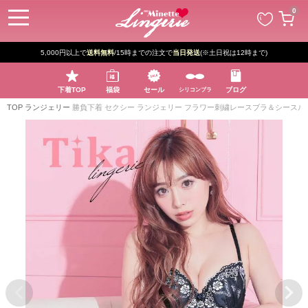
ペー
0
ジト
ップ
へ
5,000円以上で
送料無料
/15時までの注文で
当日発送
(※土日祝は12時まで)
下着TOP
福袋
セール
ブログ
シリコンブラ
TOP
ランジェリー
勝負下着 セクシー ランジェリー フラワー刺繍レースブラ＆シースル