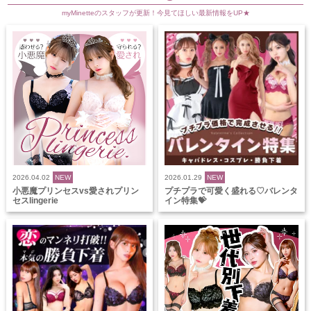
myMinetteのスタッフが更新！今見てほしい最新情報をUP★
2026.04.02
NEW
2026.01.29
NEW
小悪魔プリンセスvs愛されプリン
プチプラで可愛く盛れる♡バレンタ
セスlingerie
イン特集💝