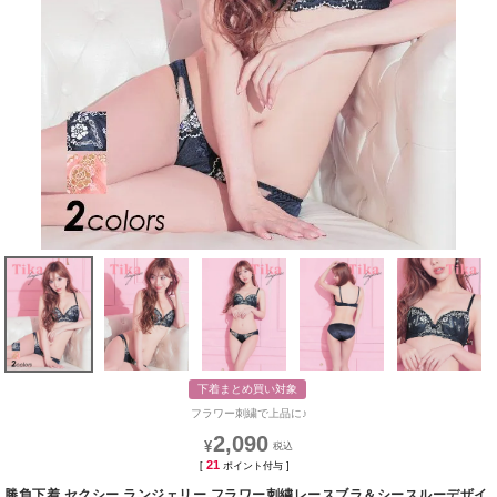
下着まとめ買い対象
フラワー刺繍で上品に♪
2,090
¥
21
[
ポイント付与 ]
勝負下着 セクシー ランジェリー フラワー刺繍レースブラ＆シースルーデザイ