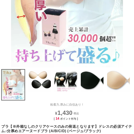
粘着力,厚みに自信あり！
1,430
¥
14
[
ポイント付与 ]
ブラ【※外箱なしのクリアケースのみの発送となります】ドレスの必須アイテ
ム♪分厚めエアーヌードブラ (A/B/C/D) (ベージュ/ブラック)