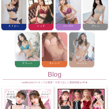
ネイビー
レッド
パープル
グレー
グリーン
オレンジ
ベージュ
Blog
myMinetteのスタッフが更新！今見てほしい最新情報をUP★