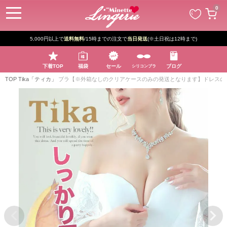
ペー
0
ジト
ップ
へ
5,000円以上で
送料無料
/15時までの注文で
当日発送
(※土日祝は12時まで)
下着TOP
福袋
セール
ブログ
シリコンブラ
TOP
Tika「ティカ」
ブラ【※外箱なしのクリアケースのみの発送となります】ドレスの必須アイ