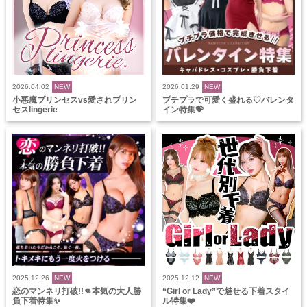
2026.04.02
NEW
2026.01.29
NEW
小悪魔プリンセスvs愛されプリン
プチプラで可愛く盛れる♡バレンタ
セスlingerie
イン特集💝
2025.12.26
NEW
2025.12.12
NEW
恋のマンネリ打破!!👊本気の大人勝
“Girl or Lady”で魅せる下着スタイ
負下着特集✨
ル特集❤️