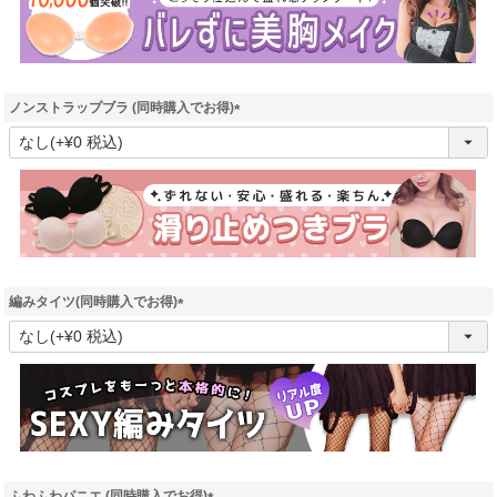
ノンストラップブラ (同時購入でお得)
(
必
須
)
編みタイツ(同時購入でお得)
(
必
須
)
ふわふわパニエ (同時購入でお得)