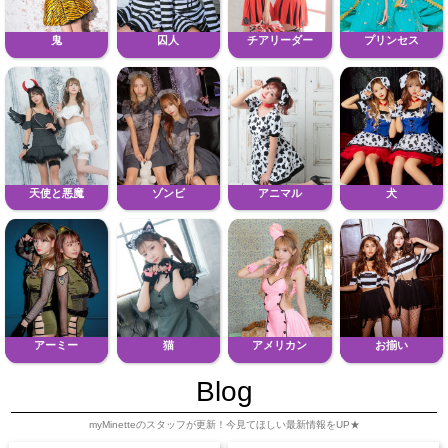
鬼
囚人
チアリーダー
プリンセス
天使と悪魔
ゾンビ
アニマル
犬
アーミー
猫
アメリカン
お揃い
Blog
myMinetteのスタッフが更新！今見てほしい最新情報をUP★