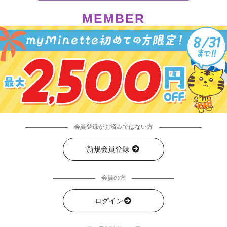
MEMBER
会員登録がお済みではない方
新規会員登録
会員の方
ログイン