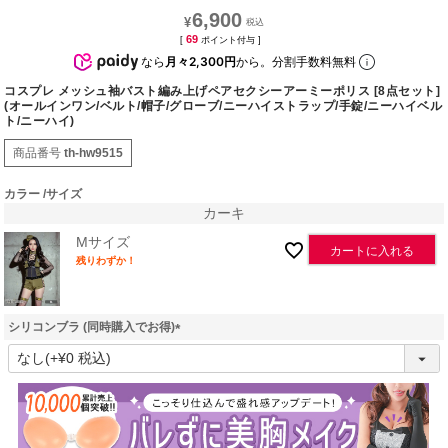
6,900
¥
69
[
ポイント付与 ]
なら
月々2,300円
から。分割手数料無料
コスプレ メッシュ袖バスト編み上げペアセクシーアーミーポリス [8点セット]
(オールインワン/ベルト/帽子/グローブ/ニーハイストラップ/手錠/ニーハイベル
ト/ニーハイ)
商品番号
th-hw9515
カラー
サイズ
カーキ
Mサイズ
カートに入れる
残りわずか！
シリコンブラ (同時購入でお得)
(
必
須
)