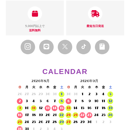
5,000円以上で
最短当日発送
送料無料
CALENDAR
2026年8月
2026年9月
日
月
火
水
木
金
土
日
月
火
水
木
金
土
26
27
28
29
30
31
1
30
31
1
2
3
4
5
2
3
4
5
6
7
8
6
7
8
9
10
11
12
9
10
11
12
13
14
15
13
14
15
16
17
18
19
16
17
18
19
20
21
22
20
21
22
23
24
25
26
23
24
25
26
27
28
29
27
28
29
30
1
2
3
30
31
1
2
3
4
5