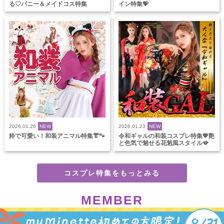
る♡バニー＆メイドコス特集
イン特集💝
2026.01.26
NEW
2026.01.23
NEW
粋で可愛い！和装アニマル特集👘🐾
令和ギャルの和装コスプレ特集💖艶
と色気で魅せる花魁風スタイル🪭
コスプレ特集をもっとみる
MEMBER