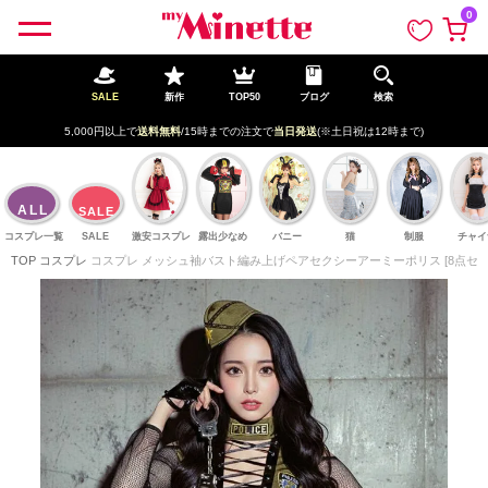
ペー
0
ジト
ップ
へ
SALE
新作
TOP50
ブログ
検索
5,000円以上で
送料無料
/15時までの注文で
当日発送
(※土日祝は12時まで)
ALL
SALE
コスプレ一覧
SALE
激安コスプレ
露出少なめ
バニー
猫
制服
チャイ
TOP
コスプレ
コスプレ メッシュ袖バスト編み上げペアセクシーアーミーポリス [8点セット