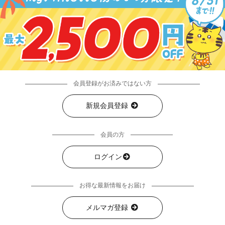
会員登録がお済みではない方
新規会員登録
会員の方
ログイン
お得な最新情報をお届け
メルマガ登録