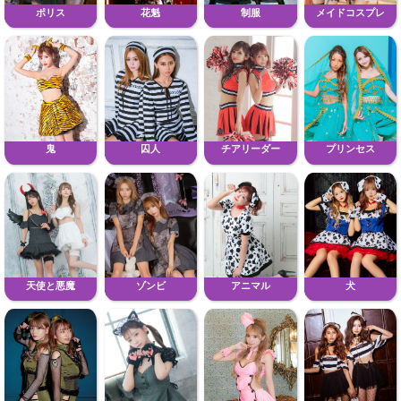
ポリス
花魁
制服
メイドコスプレ
鬼
囚人
チアリーダー
プリンセス
天使と悪魔
ゾンビ
アニマル
犬