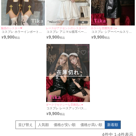
魅惑のシスター❤︎
レースがアクセントのシスター♡
ホラーな雰囲気漂う♦
コスプレ ホラーインポート個
コスプレ アニマル猫耳ベール
コスプレ シアーベールスリッ
性ツインシスターセクシー [4
レース体型カバーフレアスカー
ト入りレザータイトミニガーリ
9,900
9,900
9,900
¥
¥
¥
点セット] (ワンピース/ベール/
ト長袖ガーリーホラーシスター
ーシスター [3点セット] (ワンピ
アームカバー/ニーハイソック
[4点セット] (ワンピース/付け
ース/ベール/グローブ)
ス)
襟/コルセット/ベール)
在庫切れ
ダークでセクシーな雰囲気に♥
コスプレ レースアップバスト
フェイクレザーホラーガーリー
9,900
¥
ペアシスター [3点セット] (ワン
ピース/ベール/グローブ)
並び替え
人気順
価格が安い順
価格が高い順
新着順
4
件中
1
-
4
件表示