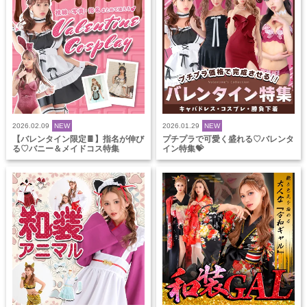
2026.02.09
NEW
2026.01.29
NEW
【バレンタイン限定🍫】指名が伸び
プチプラで可愛く盛れる♡バレンタ
る♡バニー＆メイドコス特集
イン特集💝