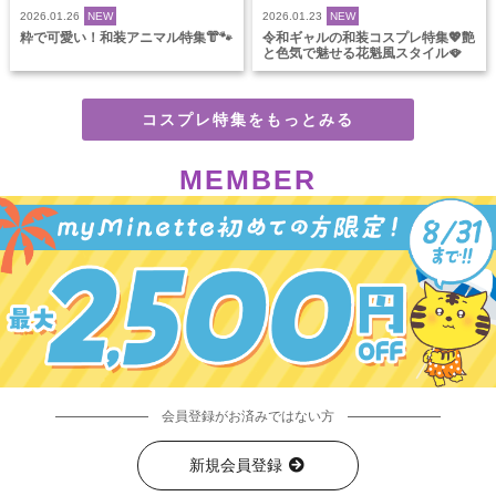
2026.01.26
NEW
2026.01.23
NEW
粋で可愛い！和装アニマル特集👘🐾
令和ギャルの和装コスプレ特集💖艶
と色気で魅せる花魁風スタイル🪭
コスプレ特集をもっとみる
MEMBER
会員登録がお済みではない方
新規会員登録