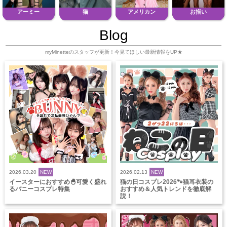
アーミー
猫
アメリカン
お揃い
Blog
myMinetteのスタッフが更新！今見てほしい最新情報をUP★
2026.03.20
NEW
2026.02.13
NEW
イースターにおすすめ🐣可愛く盛れ
猫の日コスプレ2026🐾猫耳衣装の
るバニーコスプレ特集
おすすめ＆人気トレンドを徹底解
説！