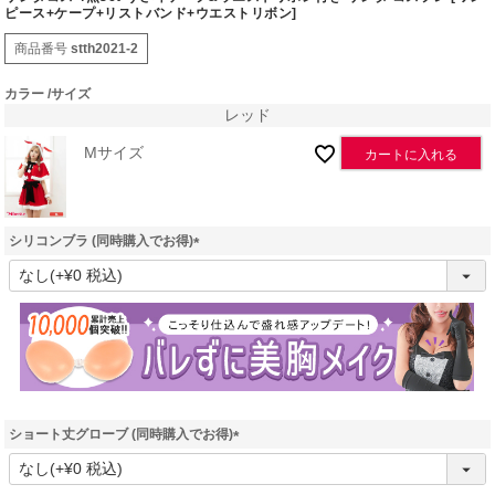
ピース+ケープ+リストバンド+ウエストリボン]
商品番号
stth2021-2
カラー
サイズ
レッド
Mサイズ
カートに入れる
シリコンブラ (同時購入でお得)
(
必
須
)
ショート丈グローブ (同時購入でお得)
(
必