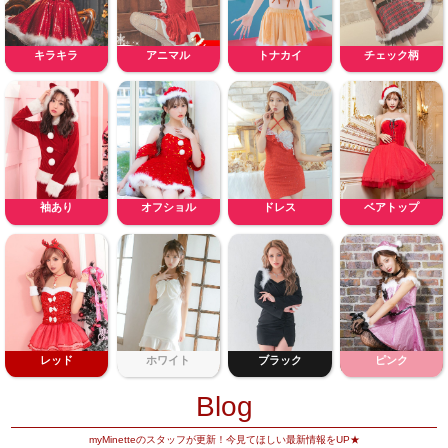
キラキラ
アニマル
トナカイ
チェック柄
袖あり
オフショル
ドレス
ベアトップ
レッド
ホワイト
ブラック
ピンク
Blog
myMinetteのスタッフが更新！今見てほしい最新情報をUP★