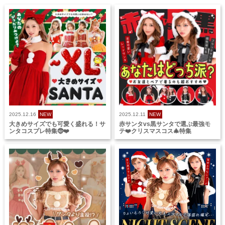
2025.12.16
NEW
2025.12.11
NEW
大きめサイズでも可愛く盛れる！サ
赤サンタvs黒サンタで選ぶ最強モ
ンタコスプレ特集🤶❤️
テ❤️クリスマスコス🎄特集