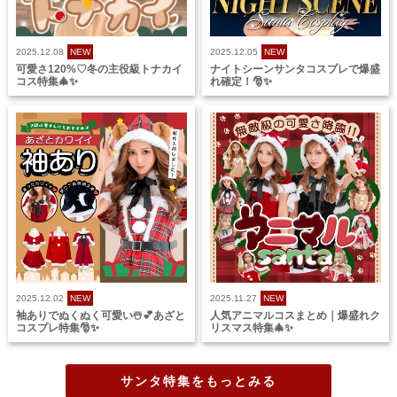
2025.12.08
NEW
2025.12.05
NEW
可愛さ120%♡冬の主役級トナカイ
ナイトシーンサンタコスプレで爆盛
コス特集🎄✨
れ確定！🎅✨
2025.12.02
NEW
2025.11.27
NEW
袖ありでぬくぬく可愛い☃️💕あざと
人気アニマルコスまとめ｜爆盛れク
コスプレ特集🎅✨
リスマス特集🎄✨
サンタ特集をもっとみる