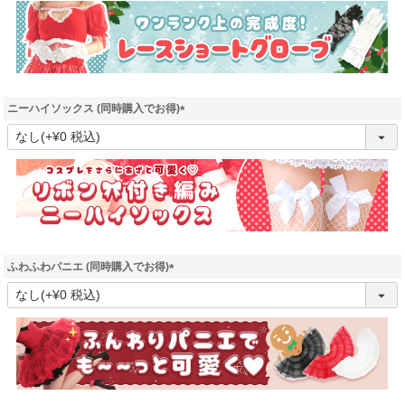
須
)
ニーハイソックス (同時購入でお得)
(
必
須
)
ふわふわパニエ (同時購入でお得)
(
必
須
)