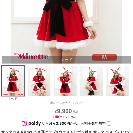
レッド
レッド
黒レースが大人っぽい♡
9,900
¥
99
[
ポイント付与 ]
なら
月々3,300円
から。分割手数料無料
サンタコス 4点set うさ耳ケープ&ウエストリボン付き サンタ コスプレ [ワン