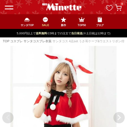
ペー
0
ジト
ップ
へ
サンタTOP
SALE
新作
TOP50
ブログ
5,000円以上で
送料無料
/15時までの注文で
当日発送
(※土日祝は12時まで)
TOP
コスプレ
サンタコスプレ衣装
サンタコス 4点set うさ耳ケープ&ウエストリボン付