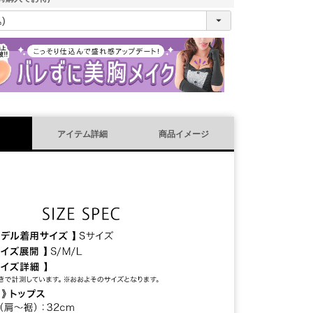
(
必
須
)
アイテム詳細
商品イメージ