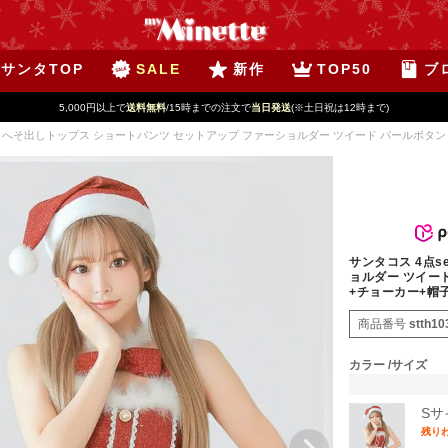
サンタTOP
SALE
新作
TOP50
ブ
5,000円以上で
送料無料
/15時までの注文で
当日発送
(※土日祝は12時まで)
et へそ出しトップス ショートパンツ セットアップ ファーショルダー ツイード パールボタン サ
サンタコス 4点s
ョルダー ツイー
+チョーカー+帽子]
商品番号
stth10
カラー
サイズ
Sサ
残り