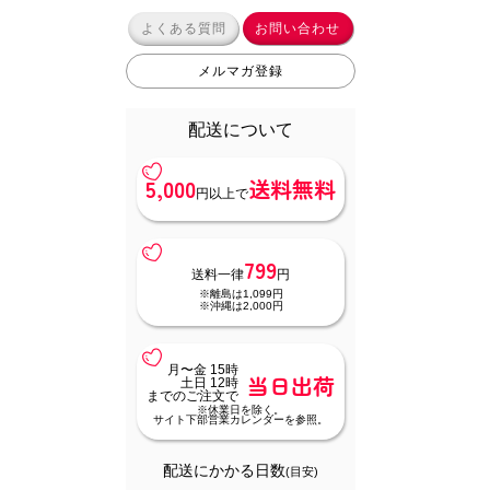
よくある質問
お問い合わせ
メルマガ登録
配送について
5,000
送料無料
円以上で
799
送料一律
円
※離島は1,099円
※沖縄は2,000円
月〜金 15時
当日出荷
土日 12時
までのご注文で
※休業日を除く。
サイト下部営業カレンダーを参照。
配送にかかる日数
(目安)