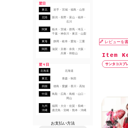
翌日
東北
岩手・宮城・福島・山形
北陸
新潟・長野・富山・福井・
石川
関東
栃木・茨城・群馬・埼玉・
千葉・神奈川・東京・山梨
レビューを
東海
静岡・岐阜・愛知・三重
関西
滋賀・京都・奈良・大阪・
兵庫・和歌山
サンタコスプ
翌々日
北海道
北海道
東北
青森・秋田
四国
徳島・愛媛・香川・高知
中国
鳥取・広島・島根・山口・
岡山
九州
福岡・大分・佐賀・長崎・
沖縄
鹿児島・宮崎・熊本・沖縄
お支払い方法