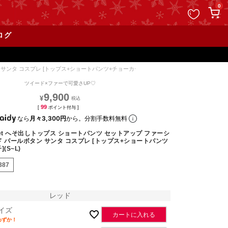
ペー
0
ジト
ップ
ログ
へ
ンタ コスプレ [トップス+ショートパンツ+チョーカー+帽子](S~L)
ツイード×ファーで可愛さUP♡
9,900
¥
99
[
ポイント付与 ]
なら
月々3,300円
から。分割手数料無料
et へそ出しトップス ショートパンツ セットアップ ファーシ
ド パールボタン サンタ コスプレ [トップス+ショートパンツ
(S~L)
387
レッド
イズ
カートに入れる
わずか！