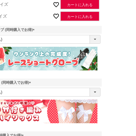
イズ
カートに入れる
イズ
カートに入れる
ブ (同時購入でお得)
(
必
須
)
 (同時購入でお得)
(
必
須
)
時購入でお得)