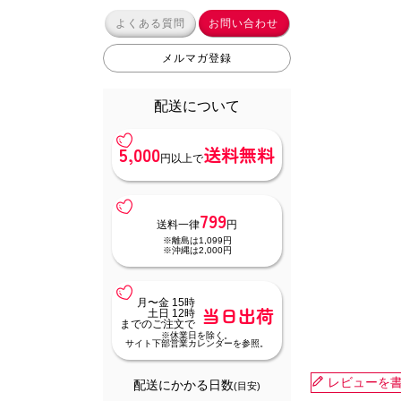
よくある質問
お問い合わせ
メルマガ登録
配送について
5,000
送料無料
円以上で
799
送料一律
円
※離島は1,099円
※沖縄は2,000円
月〜金 15時
当日出荷
土日 12時
までのご注文で
※休業日を除く。
サイト下部営業カレンダーを参照。
レビューを
配送にかかる日数
(目安)