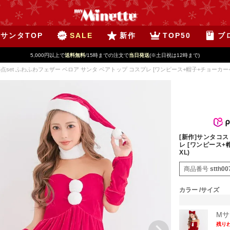
サンタTOP
SALE
新作
TOP50
ブ
5,000円以上で
送料無料
/15時までの注文で
当日発送
(※土日祝は12時まで)
 5点set ふわふわフェザー ベロア サンタ ベアトップ コスプレ [ワンピース+帽子+チョーカー
[新作]サンタコス
レ [ワンピース
XL)
商品番号
stth00
カラー
サイズ
Mサ
残り