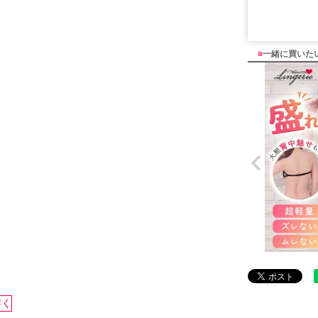
■
一緒に買いた
書く