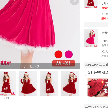
Lサ
残り
XL
残り
Mサ
Lサ
在庫
XL
在庫
ふわふわパニエ (
チェリーピンク
レッド
ニーハイソックス