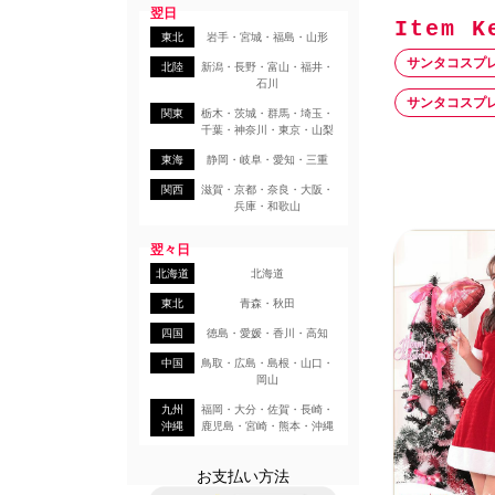
翌日
東北
岩手・宮城・福島・山形
サンタコスプ
北陸
新潟・長野・富山・福井・
石川
サンタコスプ
関東
栃木・茨城・群馬・埼玉・
千葉・神奈川・東京・山梨
東海
静岡・岐阜・愛知・三重
関西
滋賀・京都・奈良・大阪・
兵庫・和歌山
翌々日
北海道
北海道
東北
青森・秋田
四国
徳島・愛媛・香川・高知
中国
鳥取・広島・島根・山口・
岡山
九州
福岡・大分・佐賀・長崎・
沖縄
鹿児島・宮崎・熊本・沖縄
お支払い方法