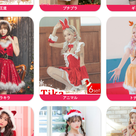
王道
プチプラ
ギ
ラキラ
アニマル
ト