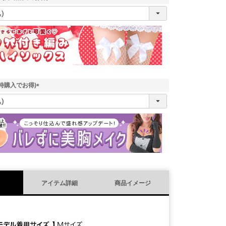
(
必
須
)
時購入でお得)
(
必
須
)
アイテム詳細
商品イメージ